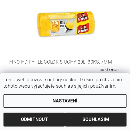
FINO HD PYTLE COLOR S UCHY 20L, 30KS, 7ΜM
35 Kč bez DPH
42,35 Kč
Tento web používá soubory cookie. Dalším procházením
tohoto webu vyjadřujete souhlas s jejich používáním.
NASTAVENÍ
Hmotnost
0.1 kg
ODMÍTNOUT
SOUHLASÍM
Buďte první, kdo napíše příspěvek k této položce.