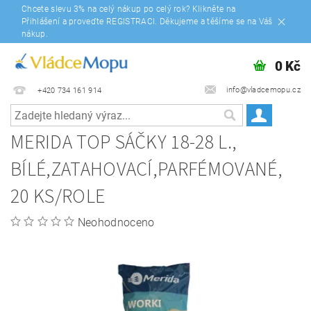
Chcete slevu 3% na celý nákup po celý rok? Klikněte na
Přihlášení a proveďte REGISTRACI. Děkujeme a těšíme se na Váš
nákup.
0 Kč
info@vladcemopu.cz
+420 734 161 914
MERIDA TOP SÁČKY 18-28 L.,
BÍLÉ,ZATAHOVACÍ,PARFÉMOVANÉ,
20 KS/ROLE
Neohodnoceno