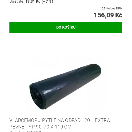
Ušetříte
:
13,31 Kč (–7 %)
129 Kč bez DPH
156,09 Kč
VLÁDCEMOPU PYTLE NA ODPAD 120 L EXTRA
PEVNÉ TYP 90, 70 X 110 CM