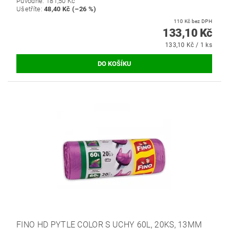
Původně:
181,50 Kč
Ušetříte
:
48,40 Kč (–26 %)
110 Kč bez DPH
133,10 Kč
133,10 Kč / 1 ks
FINO HD PYTLE COLOR S UCHY 60L, 20KS, 13ΜM