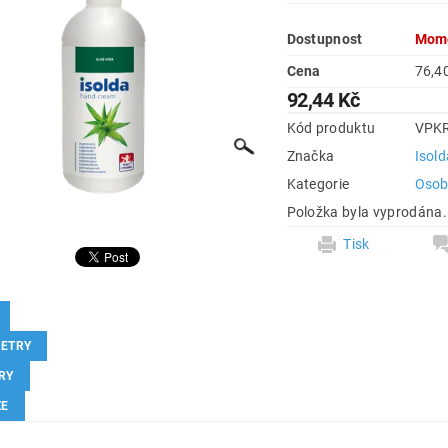
Dostupnost
Mome
Cena
92,44 Kč
Kód produktu
VPK
Značka
Isold
Kategorie
Osob
Položka byla vyprodána.
Tisk
ETRY
RY
ZE