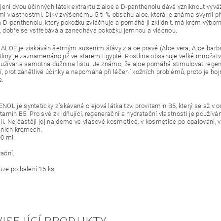
jení dvou účinných látek extraktu z aloe a D-panthenolu dává vzniknout vy
ími vlastnostmi. Díky zvýšenému 5-ti % obsahu aloe, která je známa svými př
a D-panthenolu, který pokožku zvláčňuje a pomáhá ji zklidnit, má krém výbo
i, dobře se vstřebává a zanechává pokožku jemnou a vláčnou.
LOE je získáván šetrným sušením šťávy z aloe pravé (Aloe vera; Aloe barbade
tliny je zaznamenáno již ve starém Egyptě. Rostlina obsahuje velké množství 
oužívána samotná dužnina listu. Je známo, že aloe pomáhá stimulovat rege
í, protizánětlivé účinky a napomáhá při léčení kožních problémů, proto je h
e.
OL je synteticky získávaná olejová látka tzv. provitamin B5, který se až v
itamin B5. Pro své zklidňující, regenerační a hydratační vlastnosti je používá
ii. Nejčastěji jej najdeme ve vlasové kosmetice, v kosmetice po opalování, 
čních krémech.
00 ml
rační.
uze po balení 15 ks.