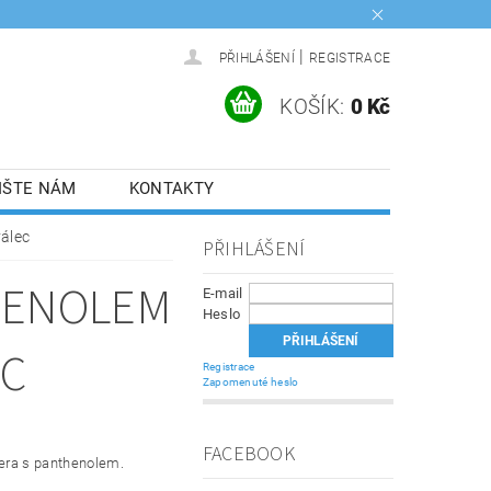
|
PŘIHLÁŠENÍ
REGISTRACE
KOŠÍK:
0 Kč
IŠTE NÁM
KONTAKTY
válec
PŘIHLÁŠENÍ
THENOLEM
E-mail
Heslo
EC
Registrace
Zapomenuté heslo
FACEBOOK
vera s panthenolem.