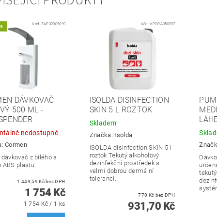
ISEJÍCÍ PRODUKTY
Kód:
ZAE02005099
Kód:
VPDRA050097
ka
EN DÁVKOVAČ
ISOLDA DISINFECTION
PUM
VÝ 500 ML -
SKIN 5 L ROZTOK
MED
SPENDER
LÁHE
Skladem
tálně nedostupné
Skla
Značka:
Isolda
a:
Cormen
Znač
ISOLDA disinfection SKIN 5 l
roztok
Tekutý alkoholový
 dávkovač z bílého a
Dávko
dezinfekční prostředek s
 ABS plastu.
určen
velmi dobrou dermální
tekut
tolerancí.
dezin
1 449,59 Kč bez DPH
syst
1 754 Kč
770 Kč bez DPH
931,70 Kč
1 754 Kč / 1 ks