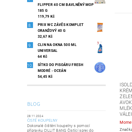
FLIPPER 40 CM BAVLNĚNÝ MOP
185 G
119,79 Kč
PRIX WC ZÁVĚS KOMPLET
ORANŽOVÝ 40 G
32,67 Kč
CLIN NA OKNA 500 ML
UNIVERSAL
64 Kč
SÍTKO DO PISOÁRU FRESH
MODRÉ - OCEÁN
54,45 Kč
ISOL
KRÉM
ZELE
AVO
BLOG
MLÉK
VÁLE
28.11.2024
ČISTÉ KOUPELNY
Momen
Dokonalé čištění koupelny s pomocí
Značk
přípravku CILLIT BANG Čistící sprej do