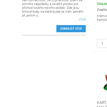
vaší domácnosti. Je to příležitost zbavit se
Sklad
zimního nepořádku a osvěžit prostor pro
příchod nového ročního období. Zde jsou
Značk
klíčové body, na které byste se měli zaměřit
při jarním ú...
Krémov
více
šampó
ZOBRAZIT VÍCE
KART