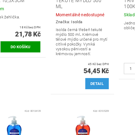
 10,5X5CM
TEKUTÉ MÝDLO 500
TŘÍ
ML
100
em
Momentálně nedostupné
Skla
ek žehlička.
Značka:
Isolda
Jedno
18 Kč bez DPH
obliče
Isolda černá třešeň tekuté
21,78 Kč
mýdlo 500 ml
.
​Krémové
tělové mýdlo určené pro mytí
citlivé pokožky. Vyniká
vysokou pěnivostí a
krémovou jemností.
45 Kč bez DPH
54,45 Kč
DETAIL
Kód:
80104109
Kód:
80105209