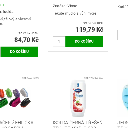
em
Značka:
Vione
Kartáč
a:
Isolda
Tekuté mýdlo s vůní moře.
ý, tělový a vlasový
n.
99 Kč bez DPH
119,79 Kč
70 Kč bez DPH
84,70 Kč
Kód:
A90310706
Kód:
VKIGB005099
ÁČEK ŽEHLIČKA
ISOLDA ČERNÁ TŘEŠEŇ
JED