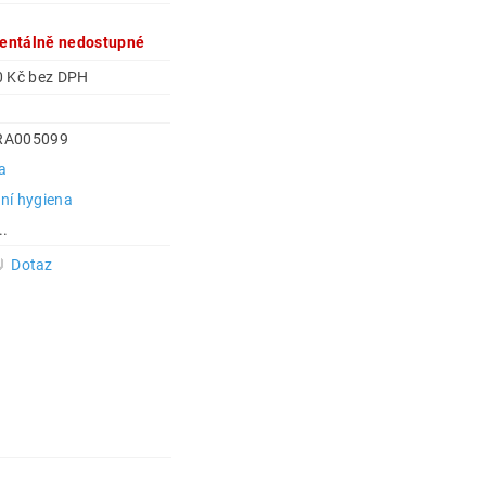
ntálně nedostupné
76,40 Kč bez DPH
RA005099
a
ní hygiena
..
Dotaz