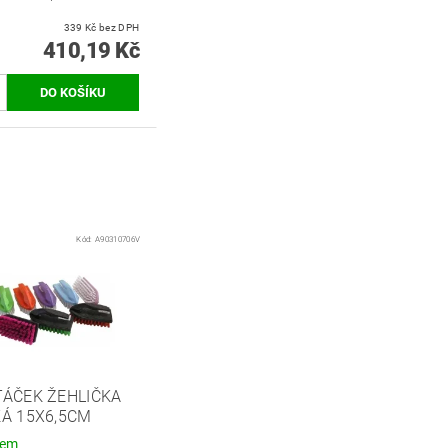
339 Kč bez DPH
410,19 Kč
Kód:
A90310706V
TÁČEK ŽEHLIČKA
KÁ 15X6,5CM
dem