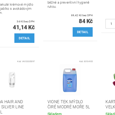
běžné a preventivní hygieně
 tekuté krémové mýdlo
rukou.
 jablko s avokádovým
m.
69,42 Kč bez DPH
84 Kč
34 Kč bez DPH
41,14 Kč
DETAIL
DETAIL
Kód:
VKISS005097
Kód:
80104105
DA HAIR AND
VIONE TEK.MÝDLO
KAR
 SILVER LINE
ČIRÉ MODRÉ MOŘE 5L
VEL
L
Skladem
Skla