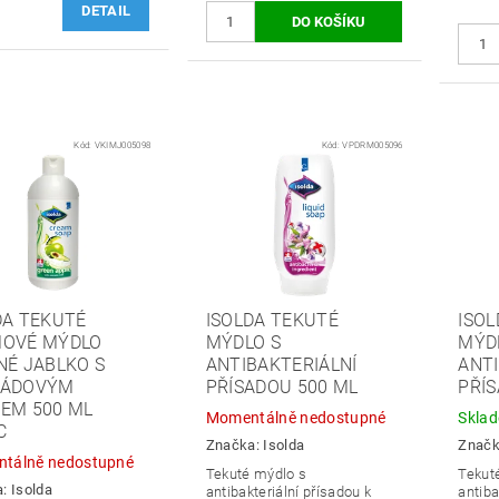
DETAIL
Kód:
VKIMJ005098
Kód:
VPDRM005096
DA TEKUTÉ
ISOLDA TEKUTÉ
ISOL
OVÉ MÝDLO
MÝDLO S
MÝD
NÉ JABLKO S
ANTIBAKTERIÁLNÍ
ANTI
KÁDOVÝM
PŘÍSADOU 500 ML
PŘÍS
EM 500 ML
Momentálně nedostupné
Skla
C
Značka:
Isolda
Znač
tálně nedostupné
​Tekuté mýdlo s
Tekut
a:
Isolda
antibakteriální přísadou k
antiba