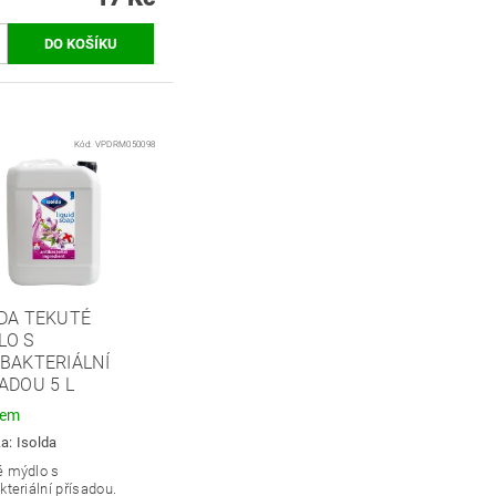
Kód:
VPDRM050098
DA TEKUTÉ
LO S
BAKTERIÁLNÍ
ADOU 5 L
dem
ka:
Isolda
é mýdlo s
kteriální přísadou.