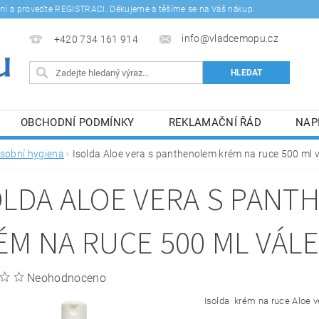
šení a proveďte REGISTRACI. Děkujeme a těšíme se na Váš nákup.
info@vladcemopu.cz
+420 734 161 914
OBCHODNÍ PODMÍNKY
REKLAMAČNÍ ŘÁD
NAP
SÍM SE ZPRACOVÁNÍM OSOBNÍCH ÚDAJŮ.
sobní hygiena
Isolda Aloe vera s panthenolem krém na ruce 500 ml 
OLDA ALOE VERA S PAN
ÉM NA RUCE 500 ML VÁL
Neohodnoceno
Isolda krém na ruce Aloe 