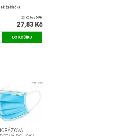
ek žehlička.
23 Kč bez DPH
27,83 Kč
Kód:
3188
NORÁZOVÁ