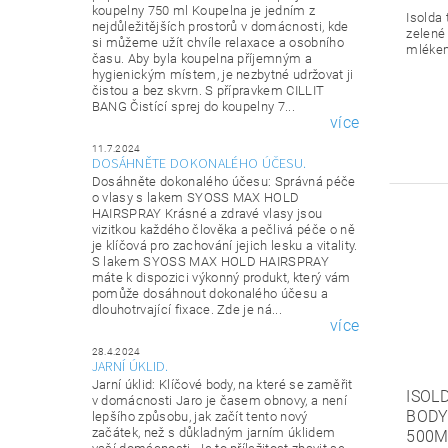
koupelny 750 ml Koupelna je jedním z
Isolda
nejdůležitějších prostorů v domácnosti, kde
zelené
si můžeme užít chvíle relaxace a osobního
mléke
času. Aby byla koupelna příjemným a
hygienickým místem, je nezbytné udržovat ji
čistou a bez skvrn. S přípravkem CILLIT
BANG Čistící sprej do koupelny 7...
více
11.7.2024
DOSÁHNĚTE DOKONALÉHO ÚČESU.
Dosáhněte dokonalého účesu: Správná péče
o vlasy s lakem SYOSS MAX HOLD
HAIRSPRAY Krásné a zdravé vlasy jsou
vizitkou každého člověka a pečlivá péče o ně
je klíčová pro zachování jejich lesku a vitality.
S lakem SYOSS MAX HOLD HAIRSPRAY
máte k dispozici výkonný produkt, který vám
pomůže dosáhnout dokonalého účesu a
dlouhotrvající fixace. Zde je ná...
více
28.4.2024
JARNÍ ÚKLID.
Jarní úklid: Klíčové body, na které se zaměřit
ISOL
v domácnosti Jaro je časem obnovy, a není
BODY
lepšího způsobu, jak začít tento nový
začátek, než s důkladným jarním úklidem
500M