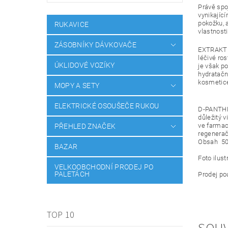
Právě spo
vynikajíc
pokožku, 
RUKAVICE
vlastnost
ZÁSOBNÍKY DÁVKOVAČE
EXTRAKT A
léčivé ros
ÚKLIDOVÉ VOZÍKY
je však p
hydratačn
kosmetic
MOPY A SETY
ELEKTRICKÉ OSOUŠEČE RUKOU
D-PANTHEN
důležitý v
ve farmac
PŘEHLED ZNAČEK
regenera
Obsah 5
BAZAR
Foto ilust
VELKOOBCHODNÍ PRODEJ PO
PALETÁCH
Prodej po
TOP 10