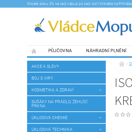
Chcete slevu 3% na celý nákup po celý rok? Klikněte na Přihlá
PŮJČOVNA
NÁHRADNÍ PLNĚNÍ
DOPRAVY A PLATBA
BLOG
SOUHLA
O
AKCE A SLEVY
IS
BOJ S VIRY
KOSMETIKA A ZDRAVÍ
KR
SUŠÁKY NA PRÁDLO, ŽEHLÍCÍ
PRKNA
ÚKLIDOVÁ CHEMIE
ÚKLIDOVÁ TECHNIKA