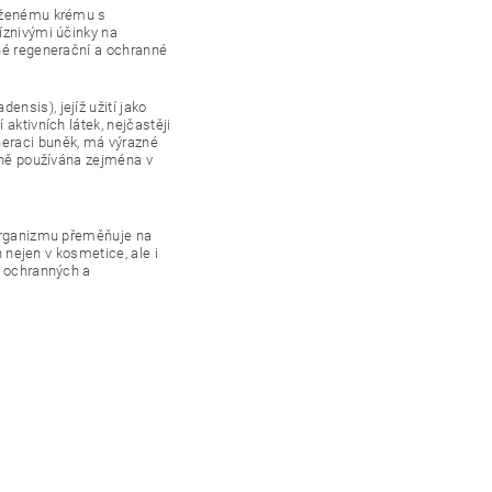
váženému krému s
íznivými účinky na
rné regenerační a ochranné
nsis), jejíž užití jako
aktivních látek, nejčastěji
neraci buněk, má výrazné
ojně používána zejména v
 organizmu přeměňuje na
n nejen v kosmetice, ale i
v ochranných a