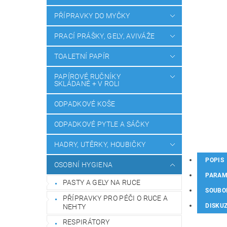
PŘÍPRAVKY DO MYČKY
PRACÍ PRÁŠKY, GELY, AVIVÁŽE
TOALETNÍ PAPÍR
PAPÍROVÉ RUČNÍKY
SKLÁDANÉ + V ROLI
ODPADKOVÉ KOŠE
ODPADKOVÉ PYTLE A SÁČKY
HADRY, UTĚRKY, HOUBIČKY
POPIS
OSOBNÍ HYGIENA
PARAM
PASTY A GELY NA RUCE
SOUBO
PŘÍPRAVKY PRO PÉČI O RUCE A
DISKU
NEHTY
RESPIRÁTORY