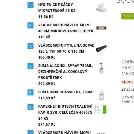
SOUV
HYGIENICKÉ SÁČKY
MIKROTÉNOVÉ 25 KS
Novin
19,36 Kč
VLÁDCEMOPU NÁVLEK MOPU
40 CM MIKROVLÁKNO FLIPPER
119 Kč
VLÁDCEMOPU PYTLE NA ODPAD
120 L TYP 50 70 X 110 CM
106,48 Kč
CORM
SUMA ALCOHOL SPRAY 750ML,
PÁKO
DEZINFEKČNÍ ALKOHOLOVÝ
MEDI
PROSTŘEDEK
Momen
204,49 Kč
Značk
SUMA INOX CLASSIC D7, 750ML
Odolný
216,59 Kč
šedého
PAPERNET BIOTECH TOALETNÍ
PAPÍR 2VR. CELULÓZA 407575
24 KS
274,67 Kč
VLÁDCEMOPU NÁVLEK MOPU