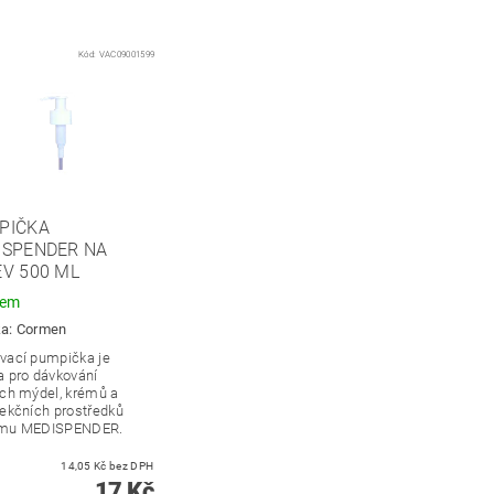
Kód:
VAC09001599
PIČKA
ISPENDER NA
V 500 ML
dem
ka:
Cormen
vací pumpička je
a pro dávkování
ých mýdel, krémů a
fekčních prostředků
ému MEDISPENDER.
14,05 Kč bez DPH
17 Kč