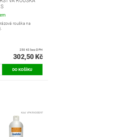
VRSTVÁ ROUŠKA
KS
dem
rázová rouška na
j.
250 Kč bez DPH
302,50 Kč
Kód:
VPKRV005097