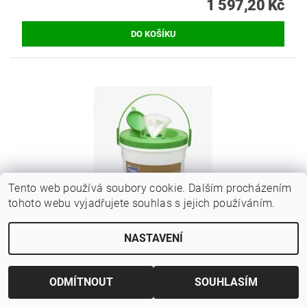
1 597,20 Kč
Tento web používá soubory cookie. Dalším procházením
tohoto webu vyjadřujete souhlas s jejich používáním.
NASTAVENÍ
TORK VLHČENÉ UTĚRKY NA ČIŠTĚNÍ POVRCHŮ,
58X4 ÚTRŽKŮ, 190594
ODMÍTNOUT
SOUHLASÍM
1 650 Kč bez DPH
1 996,50 Kč