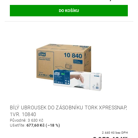
BÍLÝ UBROUSEK DO ZÁSOBNÍKU TORK XPRESSNAP,
1VR. 10840
Původně:
3 630 Kč
Ušetříte
:
677,60 Kč (–18 %)
2 440 Kč bez DPH