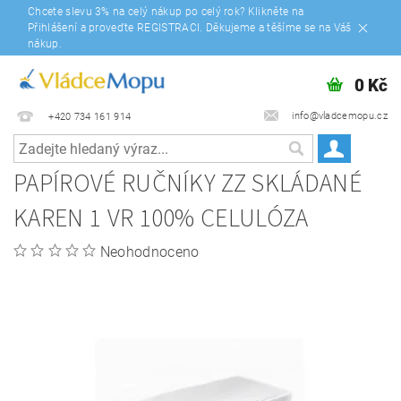
Chcete slevu 3% na celý nákup po celý rok? Klikněte na
Přihlášení a proveďte REGISTRACI. Děkujeme a těšíme se na Váš
nákup.
0 Kč
info@vladcemopu.cz
+420 734 161 914
PAPÍROVÉ RUČNÍKY ZZ SKLÁDANÉ
KAREN 1 VR 100% CELULÓZA
Neohodnoceno