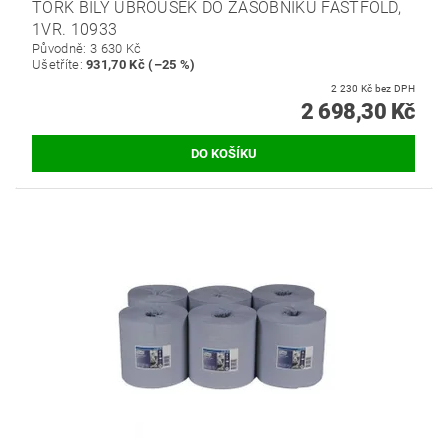
TORK BÍLÝ UBROUSEK DO ZÁSOBNÍKU FASTFOLD,
1VR. 10933
Původně:
3 630 Kč
Ušetříte
:
931,70 Kč (–25 %)
2 230 Kč bez DPH
2 698,30 Kč