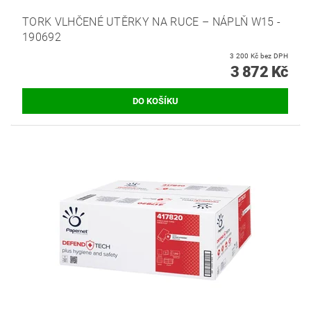
TORK VLHČENÉ UTĚRKY NA RUCE – NÁPLŇ W15 -
190692
3 200 Kč bez DPH
3 872 Kč