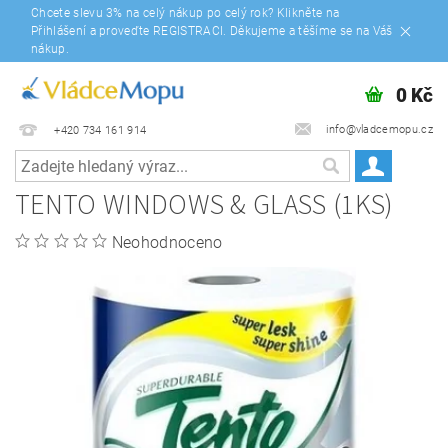
Chcete slevu 3% na celý nákup po celý rok? Klikněte na
Přihlášení a proveďte REGISTRACI. Děkujeme a těšíme se na Váš
nákup.
0 Kč
info@vladcemopu.cz
+420 734 161 914
TENTO WINDOWS & GLASS (1KS)
Neohodnoceno