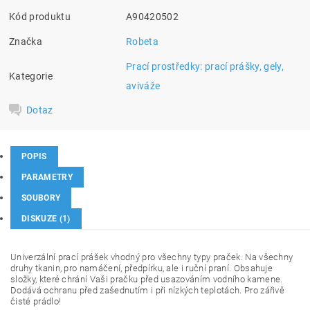
Kód produktu
A90420502
Značka
Robeta
Prací prostředky: prací prášky, gely,
Kategorie
aviváže
Dotaz
POPIS
PARAMETRY
SOUBORY
DISKUZE (1)
Univerzální prací prášek vhodný pro všechny typy praček. Na všechny
druhy tkanin, pro namáčení, předpírku, ale i ruční praní. Obsahuje
složky, které chrání Vaši pračku před usazováním vodního kamene.
Do
dává ochranu před zašednutím i při nízkých teplotách. Pro zářivě
čisté prádlo!