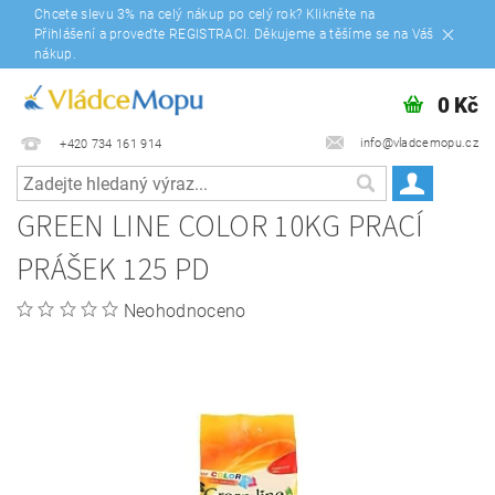
Chcete slevu 3% na celý nákup po celý rok? Klikněte na
Přihlášení a proveďte REGISTRACI. Děkujeme a těšíme se na Váš
nákup.
0 Kč
info@vladcemopu.cz
+420 734 161 914
GREEN LINE COLOR 10KG PRACÍ
PRÁŠEK 125 PD
Neohodnoceno