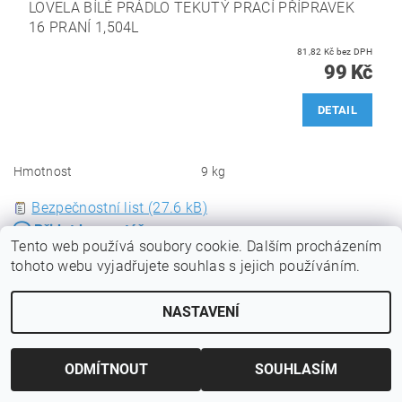
LOVELA BÍLÉ PRÁDLO TEKUTÝ PRACÍ PŘÍPRAVEK
16 PRANÍ 1,504L
81,82 Kč bez DPH
99 Kč
DETAIL
Hmotnost
9 kg
Bezpečnostní list (27.6 kB)
Přidat komentář
Tento web používá soubory cookie. Dalším procházením
tohoto webu vyjadřujete souhlas s jejich používáním.
Podvodníci
MČ
Marie Červená
NASTAVENÍ
22.5.2025 20:37
Do dneška prášek nemám ani peníze Nevrátili, starou babu okradli
ODPOVĚDĚT
ODMÍTNOUT
SOUHLASÍM