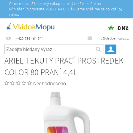
Chcete slevu 3% na celý nákup po celý rok? Klikněte na
Přihlášení a proveďte REGISTRACI. Děkujeme a těšíme se na Váš
nákup.
0 Kč
info@vladcemopu.cz
+420 734 161 914
ARIEL TEKUTÝ PRACÍ PROSTŘEDEK
COLOR 80 PRANÍ 4,4L
Neohodnoceno