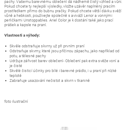
pachy. Vašemu barevnému oblečení dá nádherně čistý vzhled a vůni.
Pokud chcete ty nejlepší výsledky, vložte uzávěr naplněný pracím
prostředkem přímo do bubnu pračky. Pokud chcete větší dávku svěží
vůně a hebkosti, používejte společně s aviváží Lenor a vonnými
perličkami Unstoppables. Ariel Color je k dostání také jako prací
prášek a kapsle na praní.
Vlastnosti a výhody:
Skvěle odstraňuje skvrny už při prvním praní
Odstraňuje skvrny, které jsou příčinou zápachu, jako například od
potu, a tělesné pachy
Udržuje zářivost barev oblečení- Oblečení pak extra svěže voní a
je čisté
Skvělé čisticí účinky pro bílé i barevné prádlo, i u praní při nízké
teplotě
Zabraňuje usazování nečistot a skvrn v tkanině
foto ilustrační