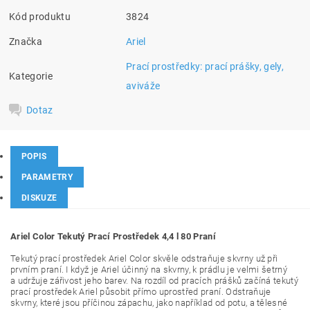
Kód produktu
3824
Značka
Ariel
Prací prostředky: prací prášky, gely,
Kategorie
aviváže
Dotaz
POPIS
PARAMETRY
DISKUZE
Ariel Color Tekutý Prací Prostředek 4,4 l 80 Praní
Tekutý prací prostředek Ariel Color skvěle odstraňuje skvrny už při
prvním praní. I když je Ariel účinný na skvrny, k prádlu je velmi šetrný
a udržuje zářivost jeho barev. Na rozdíl od pracích prášků začíná tekutý
prací prostředek Ariel působit přímo uprostřed praní. Odstraňuje
skvrny, které jsou příčinou zápachu, jako například od potu, a tělesné