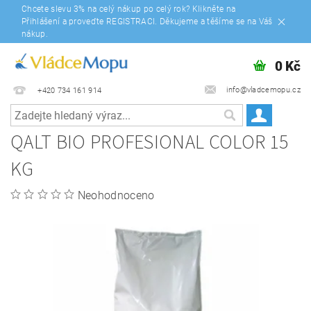
Chcete slevu 3% na celý nákup po celý rok? Klikněte na
Přihlášení a proveďte REGISTRACI. Děkujeme a těšíme se na Váš
nákup.
0 Kč
info@vladcemopu.cz
+420 734 161 914
QALT BIO PROFESIONAL COLOR 15
KG
Neohodnoceno