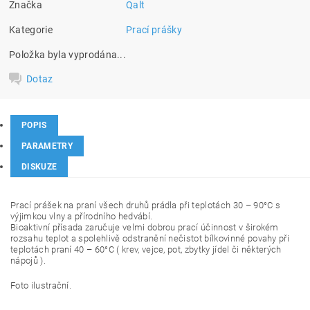
Značka
Qalt
Kategorie
Prací prášky
Položka byla vyprodána...
Dotaz
POPIS
PARAMETRY
DISKUZE
Prací prášek na praní všech druhů prádla při teplotách 30 – 90°C s
výjimkou vlny a přírodního hedvábí.
Bioaktivní přísada zaručuje velmi dobrou prací účinnost v širokém
rozsahu teplot a spolehlivě odstranění nečistot bílkovinné povahy při
teplotách praní 40 – 60°C ( krev, vejce, pot, zbytky jídel či některých
nápojů ).
Foto ilustrační.