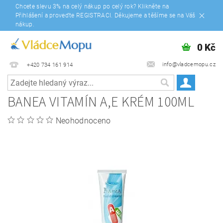
Chcete slevu 3% na celý nákup po celý rok? Klikněte na
Přihlášení a proveďte REGISTRACI. Děkujeme a těšíme se na Váš
nákup.
0 Kč
info@vladcemopu.cz
+420 734 161 914
BANEA VITAMÍN A,E KRÉM 100ML
Neohodnoceno