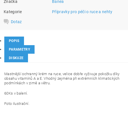
Značka
Banea
Kategorie
Přípravky pro péči o ruce a nehty
Dotaz
POPIS
PARAMETRY
DISKUZE
Mastnější ochranný krém na ruce, velice dobře vyživuje pokožku díky
obsahu vitamínů A a E. Vhodný zejména při extrémních klimatických
podmínkách v zimě a větru.
60Ks v balení.
Foto ilustrační.