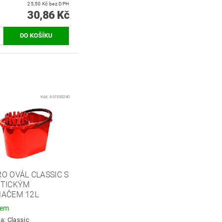
25,50 Kč bez DPH
30,86 Kč
Kód:
A91500240
O OVÁL CLASSIC S
STICKÝM
MAČEM 12L
dem
ka:
Classic