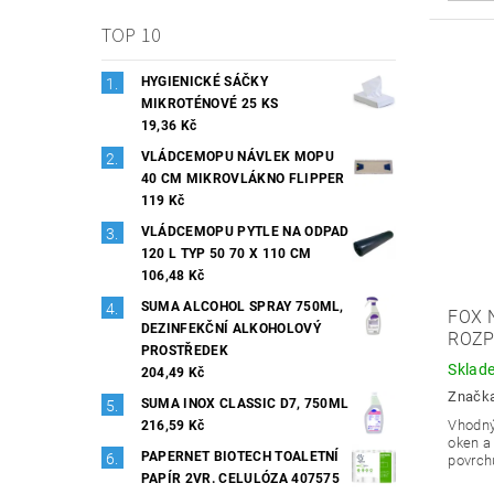
TOP 10
HYGIENICKÉ SÁČKY
MIKROTÉNOVÉ 25 KS
19,36 Kč
VLÁDCEMOPU NÁVLEK MOPU
40 CM MIKROVLÁKNO FLIPPER
119 Kč
VLÁDCEMOPU PYTLE NA ODPAD
120 L TYP 50 70 X 110 CM
106,48 Kč
SUMA ALCOHOL SPRAY 750ML,
FOX 
DEZINFEKČNÍ ALKOHOLOVÝ
ROZ
PROSTŘEDEK
Sklad
204,49 Kč
Značk
SUMA INOX CLASSIC D7, 750ML
Vhodný
216,59 Kč
oken a
PAPERNET BIOTECH TOALETNÍ
povrch
PAPÍR 2VR. CELULÓZA 407575