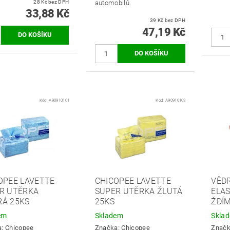
28 Kč bez DPH
automobilů.
33,88 Kč
39 Kč bez DPH
47,19 Kč
Kód:
A90910101
Kód:
A90910103
OPEE LAVETTE
CHICOPEE LAVETTE
VĚDR
R UTĚRKA
SUPER UTĚRKA ŽLUTÁ
ELA
Á 25KS
25KS
ŽDÍ
em
Skladem
Skla
a:
Chicopee
Značka:
Chicopee
Znač