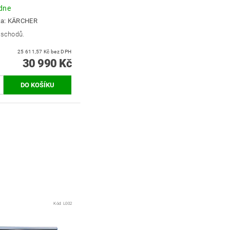
dne
ka:
KÄRCHER
 schodů.
25 611,57 Kč bez DPH
30 990 Kč
Kód:
L002