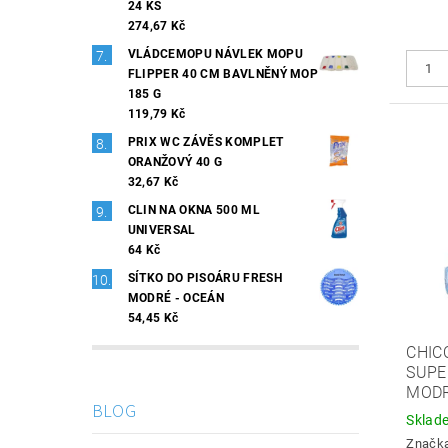
24 KS
274,67 Kč
VLÁDCEMOPU NÁVLEK MOPU
FLIPPER 40 CM BAVLNĚNÝ MOP
185 G
119,79 Kč
PRIX WC ZÁVĚS KOMPLET
ORANŽOVÝ 40 G
32,67 Kč
CLIN NA OKNA 500 ML
UNIVERSAL
64 Kč
SÍTKO DO PISOÁRU FRESH
MODRÉ - OCEÁN
54,45 Kč
CHIC
SUPE
MODR
BLOG
Sklad
Značk