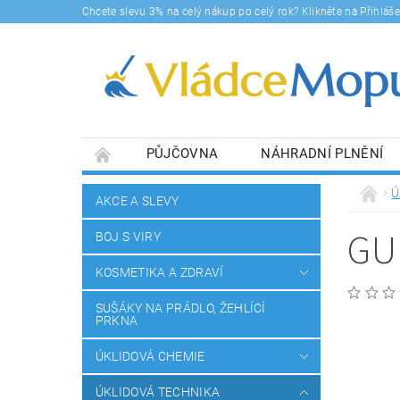
Chcete slevu 3% na celý nákup po celý rok? Klikněte na Přihlá
PŮJČOVNA
NÁHRADNÍ PLNĚNÍ
DOPRAVY A PLATBA
BLOG
SOUHLA
Ú
AKCE A SLEVY
GU
BOJ S VIRY
KOSMETIKA A ZDRAVÍ
SUŠÁKY NA PRÁDLO, ŽEHLÍCÍ
PRKNA
ÚKLIDOVÁ CHEMIE
ÚKLIDOVÁ TECHNIKA