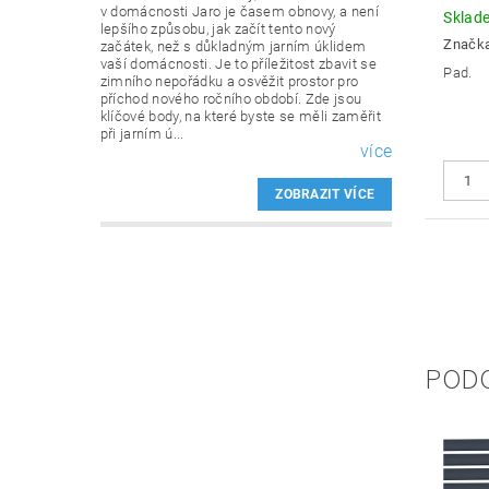
v domácnosti Jaro je časem obnovy, a není
Sklad
lepšího způsobu, jak začít tento nový
Značk
začátek, než s důkladným jarním úklidem
vaší domácnosti. Je to příležitost zbavit se
Pad.
zimního nepořádku a osvěžit prostor pro
příchod nového ročního období. Zde jsou
klíčové body, na které byste se měli zaměřit
při jarním ú...
více
ZOBRAZIT VÍCE
POD