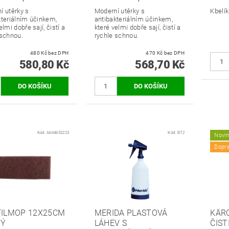
í utěrky s
Moderní utěrky s
Kbelí
kteriálním účinkem,
antibakteriálním účinkem,
elmi dobře sají, čistí a
které velmi dobře sají, čistí a
 schnou.
rychle schnou.
480 Kč bez DPH
470 Kč bez DPH
580,80 Kč
568,70 Kč
Kód:
A664652223
Kód:
BT2
Novi
Dopr
FILMOP 12X25CM
MERIDA PLASTOVÁ
KÄRC
DÝ
LÁHEV S
ČIST