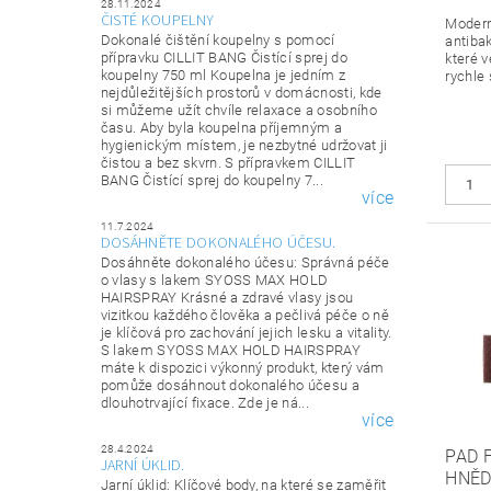
28.11.2024
ČISTÉ KOUPELNY
Modern
Dokonalé čištění koupelny s pomocí
antiba
přípravku CILLIT BANG Čistící sprej do
které v
koupelny 750 ml Koupelna je jedním z
rychle
nejdůležitějších prostorů v domácnosti, kde
si můžeme užít chvíle relaxace a osobního
času. Aby byla koupelna příjemným a
hygienickým místem, je nezbytné udržovat ji
čistou a bez skvrn. S přípravkem CILLIT
BANG Čistící sprej do koupelny 7...
více
11.7.2024
DOSÁHNĚTE DOKONALÉHO ÚČESU.
Dosáhněte dokonalého účesu: Správná péče
o vlasy s lakem SYOSS MAX HOLD
HAIRSPRAY Krásné a zdravé vlasy jsou
vizitkou každého člověka a pečlivá péče o ně
je klíčová pro zachování jejich lesku a vitality.
S lakem SYOSS MAX HOLD HAIRSPRAY
máte k dispozici výkonný produkt, který vám
pomůže dosáhnout dokonalého účesu a
dlouhotrvající fixace. Zde je ná...
více
28.4.2024
PAD 
JARNÍ ÚKLID.
HNĚ
Jarní úklid: Klíčové body, na které se zaměřit