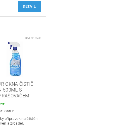
DETAIL
Kód:
80100405
R OKNA ČISTIČ
N 500ML S
PRAŠOVAČEM
dem
ka:
Satur
ký přípravek na čištění
oken a zrcadel.