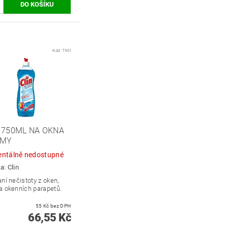
Kód:
T901
 750ML NA OKNA
ÁMY
ntálně nedostupné
ka:
Clin
ní nečistoty z oken,
a okenních parapetů.
55 Kč bez DPH
66,55 Kč