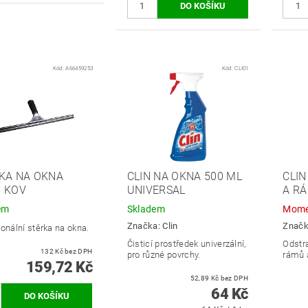
Kód:
A66459253
Kód:
CLI01
KA NA OKNA
CLIN NA OKNA 500 ML
CLIN
 KOV
UNIVERSAL
A R
em
Skladem
Mome
Značka:
Clin
Znač
onální stěrka na okna.
Čisticí prostředek univerzální,
Odstra
132 Kč bez DPH
pro různé povrchy.
rámů 
159,72 Kč
52,89 Kč bez DPH
64 Kč