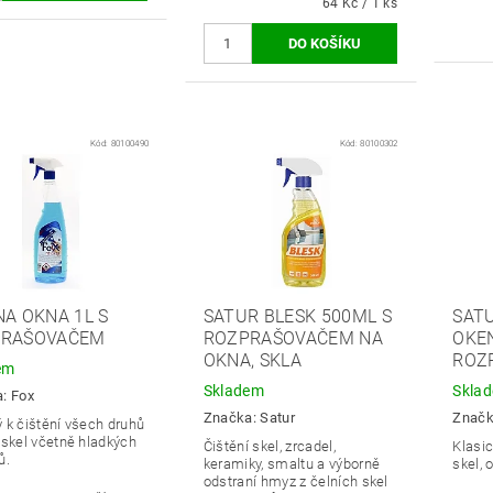
64 Kč / 1 ks
Kód:
80100490
Kód:
80100302
NA OKNA 1L S
SATUR BLESK 500ML S
SATU
PRAŠOVAČEM
ROZPRAŠOVAČEM NA
OKE
OKNA, SKLA
ROZ
em
Skladem
Skla
a:
Fox
Značka:
Satur
Znač
 k čištění všech druhů
 skel včetně hladkých
Čištění skel, zrcadel,
Klasic
ů.
keramiky, smaltu a výborně
skel, 
odstraní hmyz z čelních skel