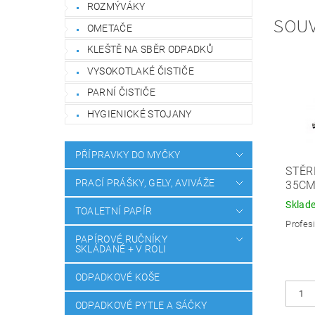
ROZMÝVÁKY
SOUV
OMETAČE
KLEŠTĚ NA SBĚR ODPADKŮ
VYSOKOTLAKÉ ČISTIČE
PARNÍ ČISTIČE
HYGIENICKÉ STOJANY
PŘÍPRAVKY DO MYČKY
STĚR
PRACÍ PRÁŠKY, GELY, AVIVÁŽE
35CM
Sklad
TOALETNÍ PAPÍR
Profesi
PAPÍROVÉ RUČNÍKY
SKLÁDANÉ + V ROLI
ODPADKOVÉ KOŠE
ODPADKOVÉ PYTLE A SÁČKY