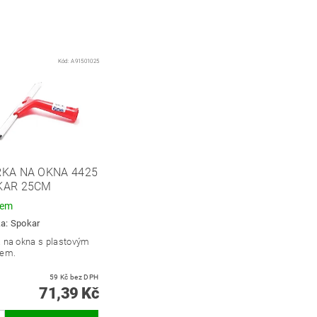
Kód:
A91501025
RKA NA OKNA 4425
KAR 25CM
dem
ka:
Spokar
a na okna s plastovým
lem.
59 Kč bez DPH
71,39 Kč