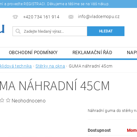
šení a proveďte REGISTRACI. Děkujeme a těšíme se na Váš nákup.
info@vladcemopu.cz
+420 734 161 914
OBCHODNÍ PODMÍNKY
REKLAMAČNÍ ŘÁD
NAP
SÍM SE ZPRACOVÁNÍM OSOBNÍCH ÚDAJŮ.
klidová technika
Stěrky na okna
GUMA náhradní 45cm
MA NÁHRADNÍ 45CM
Neohodnoceno
Náhradní guma do stěrky n
Dostupnost
Mome