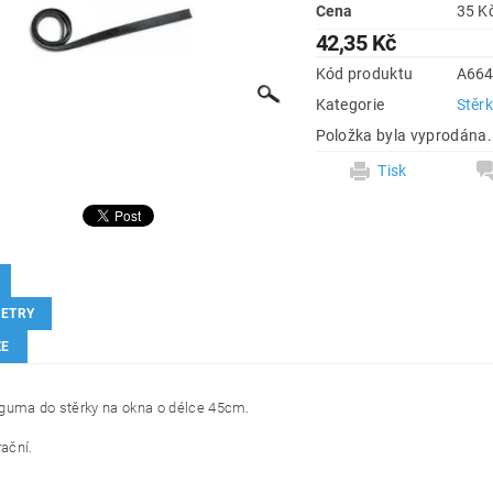
Cena
42,35 Kč
Kód produktu
A66
Kategorie
Stěrk
Položka byla vyprodána.
Tisk
ETRY
ZE
guma do stěrky na okna o délce 45cm.
rační.