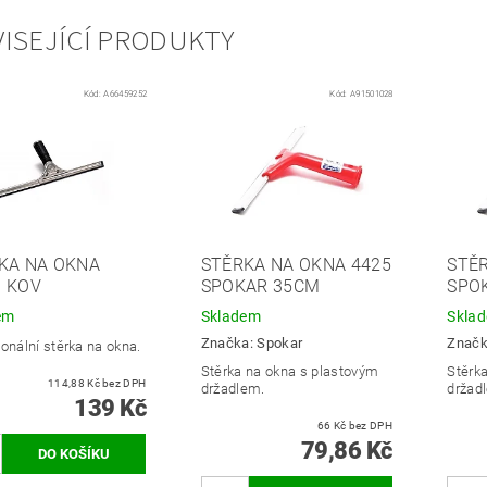
ISEJÍCÍ PRODUKTY
Kód:
A66459252
Kód:
A91501028
KA NA OKNA
STĚRKA NA OKNA 4425
STĚ
 KOV
SPOKAR 35CM
SPO
em
Skladem
Skla
Značka:
Spokar
Znač
onální stěrka na okna.
Stěrka na okna s plastovým
Stěrk
114,88 Kč bez DPH
držadlem.
držad
139 Kč
66 Kč bez DPH
79,86 Kč