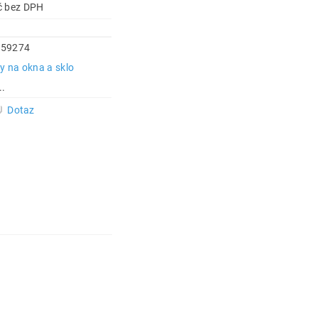
35 Kč bez DPH
459274
y na okna a sklo
..
Dotaz