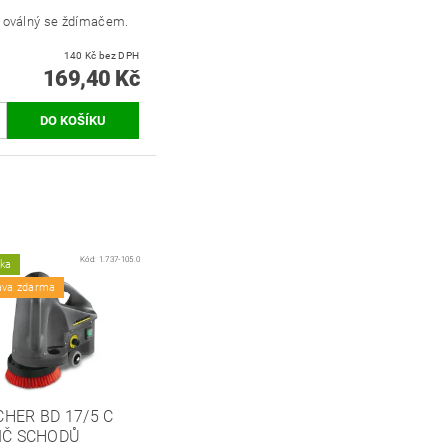
k oválný se ždímačem.
140 Kč bez DPH
169,40 Kč
Kód:
1.737-105.0
nka
ava zdarma
HER BD 17/5 C
IČ SCHODŮ