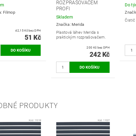
ROZPRAŠOVAČEM
em
Do tý
PROFI
a:
Filmop
Znač
Skladem
Čistič
Značka:
Merida
42,15 Kč bez DPH
Plastová láhev Merida s
51 Kč
praktickým rozprašovačem.
200 Kč bez DPH
242 Kč
OBNÉ PRODUKTY
Kód:
11018
Kód:
11027