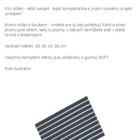
XXL držák - větší rukojeť - lepší kompatibilita s jinými systémy a lepší
uchopení.
Bionic držák s kloubem - vhodné pro ty, kdo potřebují čistit a stírat
plochy pod úhlem, tedy ty plochy, u kterých nemůžete stát v jedné
rovině s teleskopem.
Velikosti stěrek: 25, 35, 45, 55 cm.
Všechny kompletní stěrky jsou dodávány s gumou SOFT.
Foto ilustrační.