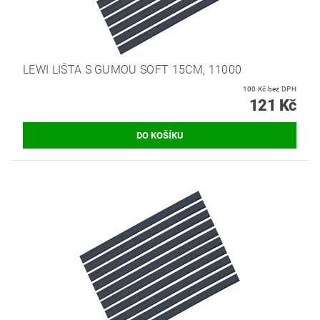
LEWI LIŠTA S GUMOU SOFT 15CM, 11000
100 Kč bez DPH
121 Kč