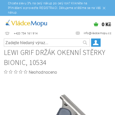
Chcete slevu 3% na celý nákup po celý rok? Klikněte na
Přihlášení a proveďte REGISTRACI. Děkujeme a těšíme se na Váš
nákup.
0 Kč
info@vladcemopu.cz
+420 734 161 914
LEWI GRIF DRŽÁK OKENNÍ STĚRKY
BIONIC, 10534
Neohodnoceno