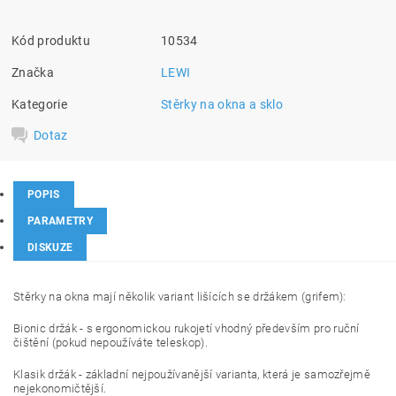
Kód produktu
10534
Značka
LEWI
Kategorie
Stěrky na okna a sklo
Dotaz
POPIS
PARAMETRY
DISKUZE
Stěrky na okna mají několik variant lišících se držákem (grifem):
Bionic držák - s ergonomickou rukojetí vhodný především pro ruční
čištění (pokud nepoužíváte teleskop).
Klasik držák - základní nejpoužívanější varianta, která je samozřejmě
nejekonomičtější.