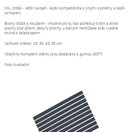
XXL držák - větší rukojeť - lepší kompatibilita s jinými systémy a lepší
uchopení.
Bionic držák s kloubem - vhodné pro ty, kdo potřebují čistit a stírat
plochy pod úhlem, tedy ty plochy, u kterých nemůžete stát v jedné
rovině s teleskopem.
Velikosti stěrek: 25, 35, 45, 55 cm.
Všechny kompletní stěrky jsou dodávány s gumou SOFT.
Foto ilustrační.