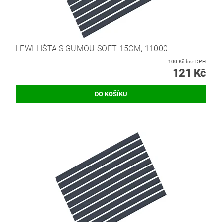
LEWI LIŠTA S GUMOU SOFT 15CM, 11000
100 Kč bez DPH
121 Kč