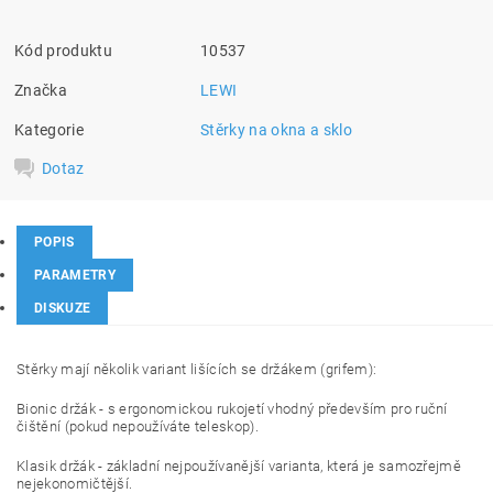
Kód produktu
10537
Značka
LEWI
Kategorie
Stěrky na okna a sklo
Dotaz
POPIS
PARAMETRY
DISKUZE
Stěrky mají několik variant lišících se držákem (grifem):
Bionic držák - s ergonomickou rukojetí vhodný především pro ruční
čištění (pokud nepoužíváte teleskop).
Klasik držák - základní nejpoužívanější varianta, která je samozřejmě
nejekonomičtější.