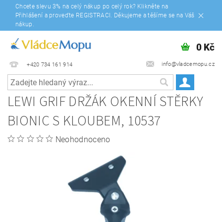
Chcete slevu 3% na celý nákup po celý rok? Klikněte na
Přihlášení a proveďte REGISTRACI. Děkujeme a těšíme se na Váš
nákup.
0 Kč
info@vladcemopu.cz
+420 734 161 914
LEWI GRIF DRŽÁK OKENNÍ STĚRKY
BIONIC S KLOUBEM, 10537
Neohodnoceno