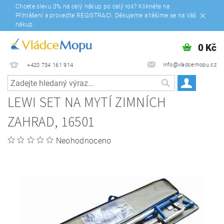
Chcete slevu 3% na celý nákup po celý rok? Klikněte na
Přihlášení a proveďte REGISTRACI. Děkujeme a těšíme se na Váš
nákup.
0 Kč
info@vladcemopu.cz
+420 734 161 914
LEWI SET NA MYTÍ ZIMNÍCH
ZAHRAD, 16501
Neohodnoceno