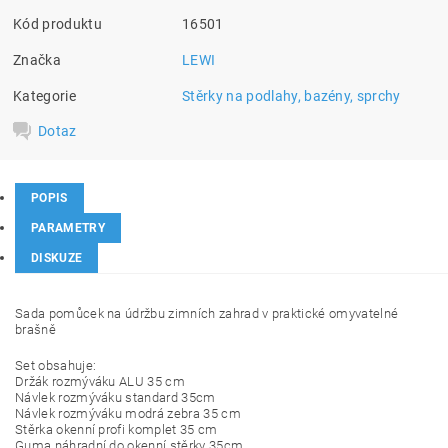
Kód produktu
16501
Značka
LEWI
Kategorie
Stěrky na podlahy, bazény, sprchy
Dotaz
POPIS
PARAMETRY
DISKUZE
Sada pomůcek na údržbu zimních zahrad v praktické omyvatelné
brašně
Set obsahuje:
Držák rozmýváku ALU 35 cm
Návlek rozmýváku standard 35cm
Návlek rozmýváku modrá zebra 35 cm
Stěrka okenní profi komplet 35 cm
Guma náhradní do okenní stěrky 35cm