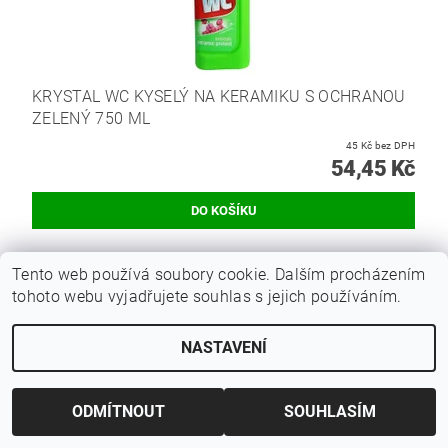
KRYSTAL WC KYSELÝ NA KERAMIKU S OCHRANOU
ZELENÝ 750 ML
45 Kč bez DPH
54,45 Kč
Tento web používá soubory cookie. Dalším procházením
Hmotnost
1 kg
tohoto webu vyjadřujete souhlas s jejich používáním.
Buďte první, kdo napíše příspěvek k této položce.
NASTAVENÍ
Přidat komentář
ODMÍTNOUT
SOUHLASÍM