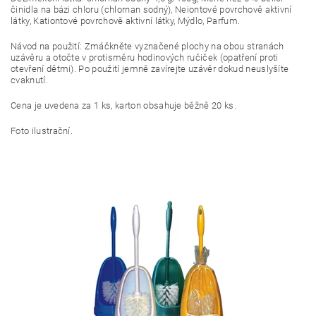
činidla na bázi chloru (chlornan sodný), Neiontové povrchově aktivní
látky, Kationtové povrchově aktivní látky, Mýdlo, Parfum.
Návod na použití: Zmáčkněte vyznačené plochy na obou stranách
uzávěru a otočte v protisměru hodinových ručiček (opatření proti
otevření dětmi). Po použití jemně zavírejte uzávěr dokud neuslyšíte
cvaknutí.
Cena je uvedena za 1 ks, karton obsahuje běžně 20 ks.
Foto ilustrační.