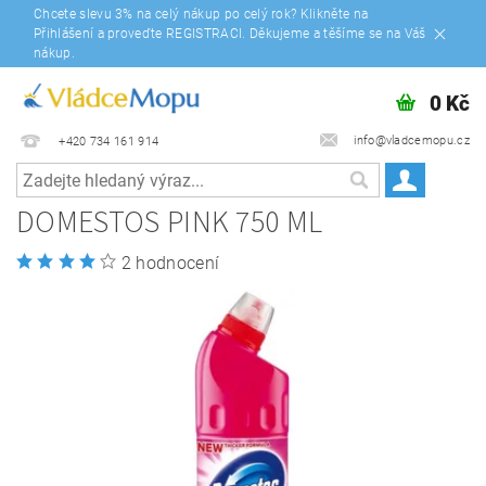
Chcete slevu 3% na celý nákup po celý rok? Klikněte na
Přihlášení a proveďte REGISTRACI. Děkujeme a těšíme se na Váš
nákup.
0 Kč
info@vladcemopu.cz
+420 734 161 914
DOMESTOS PINK 750 ML
2 hodnocení