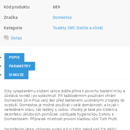
Kód produktu
689
Značka
Domestos
Kategorie
Toalety (WC čističe a vůně)
Dotaz
POPIS
PARAMETRY
DISKUZE
Díky vylepšenému složení velice dobře přilne k povrchu toaletní mísy a
zůstává rovněž i po spláchnutí. Při každodenním používání chrání
Domestos 24 H Plus celý den před bakteriemi uvolněnými z toalety do
ovzduší. Domestos je možné používat v celé domácnosti, a to jak v
neředěném stavu, tak ředěný s vodou. Vhodný je také pro čištění a
dezinfekci úklidových pomůcek. Udržujete hygienickou čistotu s
Domestosem. Přípravek místnost provoní sladkou vůní Tutti Frutti.
Dezinfekční látka: chlornan sodný 4,5 g/100g, Méně než 5 % bělící