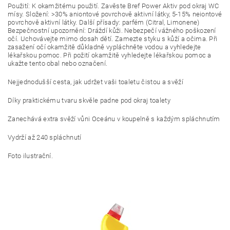
Použití: K okamžitému použití. Zavěste Bref Power Aktiv pod okraj WC
mísy. Složení: >30% aniontové povrchově aktivní látky, 5-15% neiontové
povrchově aktivní látky. Další přísady: parfém (Citral, Limonene)
Bezpečnostní upozornění: Dráždí kůži. Nebezpečí vážného poškození
očí. Uchovávejte mimo dosah dětí. Zamezte styku s kůží a očima. Při
zasažení očí okamžitě důkladně vypláchněte vodou a vyhledejte
lékařskou pomoc. Při požití okamžitě vyhledejte lékařskou pomoc a
ukažte tento obal nebo označení.
Nejjednodušší cesta, jak udržet vaši toaletu čistou a svěží
Díky praktickému tvaru skvěle padne pod okraj toalety
Zanechává extra svěží vůni Oceánu v koupelně s každým spláchnutím
Vydrží až 240 spláchnutí
Foto ilustrační.