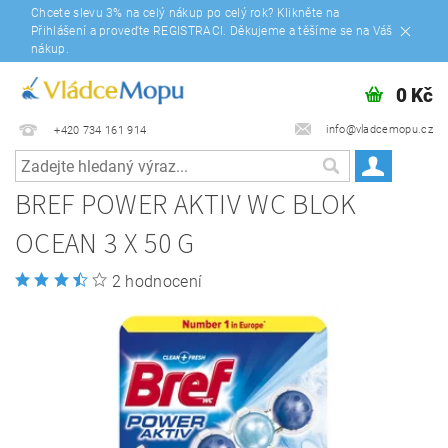
Chcete slevu 3% na celý nákup po celý rok? Klikněte na
Přihlášení a proveďte REGISTRACI. Děkujeme a těšíme se na Váš
nákup.
0 Kč
info@vladcemopu.cz
+420 734 161 914
BREF POWER AKTIV WC BLOK
OCEAN 3 X 50 G
2 hodnocení