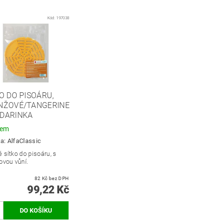
Kód:
197038
O DO PISOÁRU,
NŽOVÉ/TANGERINE
DARINKA
dem
ka:
AlfaClassic
 sítko do pisoáru, s
ovou vůní.
82 Kč bez DPH
99,22 Kč