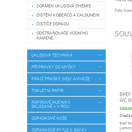
CORMEN ÚKLIDOVÁ CHEMIE
Foto ilust
ČIŠTĚNÍ KOBERCŮ A ČALOUNĚNÍ
ČISTIČE ODPADU
SOUV
ODSTRAŇOVAČE VODNÍHO
KAMENE
ÚKLIDOVÁ TECHNIKA
PŘÍPRAVKY DO MYČKY
PRACÍ PRÁŠKY, GELY, AVIVÁŽE
TOALETNÍ PAPÍR
BREF
WC B
PAPÍROVÉ RUČNÍKY
SKLÁDANÉ + V ROLI
Sklad
Značk
ODPADKOVÉ KOŠE
Bref P
Lemon 
ODPADKOVÉ PYTLE A SÁČKY