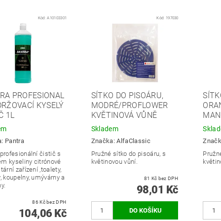
Kód:
A10103301
Kód:
197030
RA PROFESIONAL
SÍTKO DO PISOÁRU,
SÍTK
DRŽOVACÍ KYSELÝ
MODRÉ/PROFLOWER
ORA
Č 1L
KVĚTINOVÁ VŮNĚ
MAN
em
Skladem
Skla
a:
Pantra
Značka:
AlfaClassic
Znač
profesionální čistič s
Pružné sítko do pisoáru, s
Pružné
m kyseliny citrónové
květinovou vůní.
květin
tární zařízení ,
toalety,
y, koupelny, umývárny a
81 Kč bez DPH
y.
98,01 Kč
86 Kč bez DPH
104,06 Kč