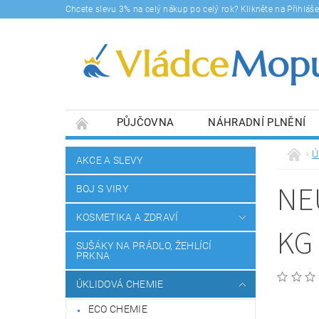
Chcete slevu 3% na celý nákup po celý rok? Klikněte na Přihlá
PŮJČOVNA
NÁHRADNÍ PLNĚNÍ
DOPRAVY A PLATBA
BLOG
SOUHLA
Ú
AKCE A SLEVY
NE
BOJ S VIRY
KOSMETIKA A ZDRAVÍ
KG
SUŠÁKY NA PRÁDLO, ŽEHLÍCÍ
PRKNA
ÚKLIDOVÁ CHEMIE
ECO CHEMIE