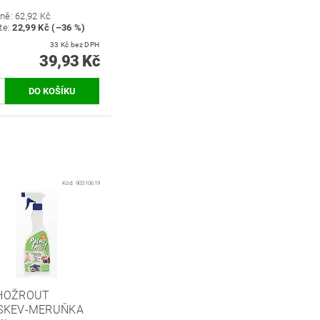
ně:
62,92 Kč
te
:
22,99 Kč (–36 %)
33 Kč bez DPH
39,93 Kč
Kód:
90310619
HOŽROUT
SKEV-MERUŇKA