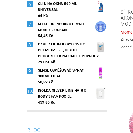
CLIN NA OKNA 500 ML
UNIVERSAL
SÍTK
64 Kč
AROM
MOD
SÍTKO DO PISOÁRU FRESH
MODRÉ - OCEÁN
Momen
54,45 Kč
Značk
CARE ALKOHOLOVÝ ČISTIČ
Vonné 
PREMIUM, 5 L, ČISTICÍ
PROSTŘEDEK NA UMĚLÉ POVRCHY
291,61 Kč
SENSE OSVĚŽOVAČ SPRAY
300ML LILAC
50,82 Kč
ISOLDA SILVER LINE HAIR &
BODY SHAMPOO 5L
459,80 Kč
BLOG