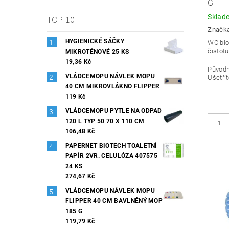
G
Sklad
TOP 10
Značk
HYGIENICKÉ SÁČKY
WC blo
čistotu
MIKROTÉNOVÉ 25 KS
19,36 Kč
Původ
VLÁDCEMOPU NÁVLEK MOPU
Ušetřít
40 CM MIKROVLÁKNO FLIPPER
119 Kč
VLÁDCEMOPU PYTLE NA ODPAD
120 L TYP 50 70 X 110 CM
106,48 Kč
PAPERNET BIOTECH TOALETNÍ
PAPÍR 2VR. CELULÓZA 407575
24 KS
274,67 Kč
VLÁDCEMOPU NÁVLEK MOPU
FLIPPER 40 CM BAVLNĚNÝ MOP
185 G
119,79 Kč