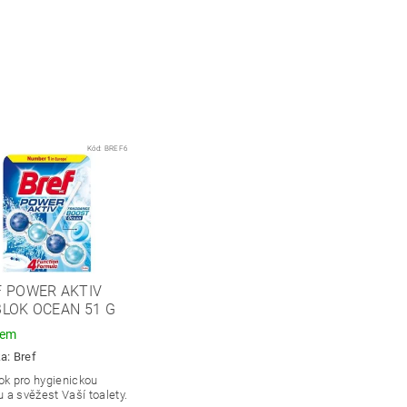
Kód:
BREF6
F POWER AKTIV
LOK OCEAN 51 G
dem
ka:
Bref
ok pro hygienickou
u a svěžest Vaší toalety.