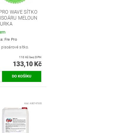
PRO WAVE SÍTKO
PISOÁRU MELOUN
KURKA
dem
ka:
Fre Pro
pisoárové sítko.
110 Kč bez DPH
133,10 Kč
Kód:
A80747305