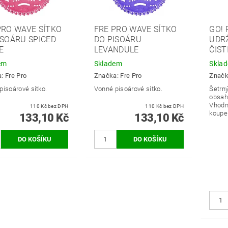
PRO WAVE SÍTKO
FRE PRO WAVE SÍTKO
GO! 
ISOÁRU SPICED
DO PISOÁRU
UDRŽ
E
LEVANDULE
ČIST
em
Skladem
Skla
a:
Fre Pro
Značka:
Fre Pro
Znač
pisoárové sítko.
Vonné pisoárové sítko.
Šetrný
obsah
Vhodný
110 Kč bez DPH
110 Kč bez DPH
koupel
133,10 Kč
133,10 Kč