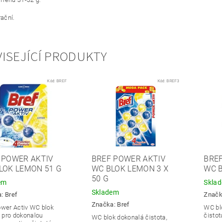
rační.
ISEJÍCÍ PRODUKTY
Kód:
BREF
Kód:
BREF3
 POWER AKTIV
BREF POWER AKTIV
BRE
LOK LEMON 51 G
WC BLOK LEMON 3 X
WC B
50 G
em
Skla
Skladem
a:
Bref
Znač
Značka:
Bref
ower Activ WC blok
WC bl
pro dokonalou
čistot
WC blok dokonalá čistota,