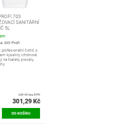
PROFI 703
OVACÍ SANITÁRNÍ
IČ 5L
dem
ka:
GO! Profi
, profesionální čistič s
em kyseliny citrónové.
 na toalety, pisoáry,
ny.
249 Kč bez DPH
301,29 Kč