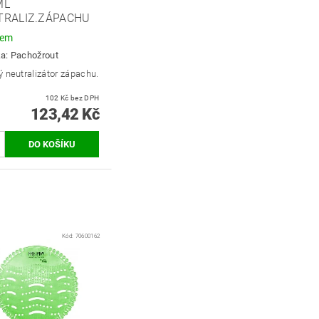
ML
TRALIZ.ZÁPACHU
dem
ka:
Pachožrout
 neutralizátor zápachu.
102 Kč bez DPH
123,42 Kč
Kód:
70600162