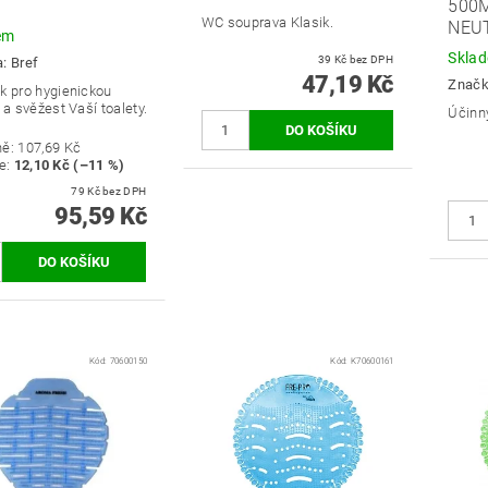
500
WC souprava Klasik.
NEU
em
Skla
39 Kč bez DPH
a:
Bref
47,19 Kč
Znač
k pro hygienickou
 a svěžest Vaší toalety.
Účinný
ně:
107,69 Kč
e
:
12,10 Kč (–11 %)
79 Kč bez DPH
95,59 Kč
Kód:
70600150
Kód:
K70600161