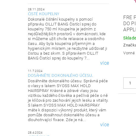
28.11.2024
ČISTÉ KOUPELNY
FRE 
Dokonalé čištění koupelny s pomocí
DO P
přípravku CILLIT BANG Čistící sprej do
koupelny 750 ml Koupelna je jedním z
APPL
nejdůležitějších prostorů v domácnosti, kde
Sklad
si můžeme užít chvíle relaxace a osobního
času. Aby byla koupelna příjemným a
Značk
hygienickým místem, je nezbytné udržovat ji
Vonné 
čistou a bez skvrn. S přípravkem CILLIT
BANG Čistící sprej do koupelny 7...
více
11.7.2024
DOSÁHNĚTE DOKONALÉHO ÚČESU.
Dosáhněte dokonalého účesu: Správná péče
o vlasy s lakem SYOSS MAX HOLD
HAIRSPRAY Krásné a zdravé vlasy jsou
vizitkou každého člověka a pečlivá péče o ně
je klíčová pro zachování jejich lesku a vitality.
S lakem SYOSS MAX HOLD HAIRSPRAY
máte k dispozici výkonný produkt, který vám
pomůže dosáhnout dokonalého účesu a
dlouhotrvající fixace. Zde je ná...
více
28.4.2024