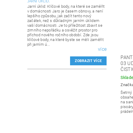
JARNÍ ÚKLID.
Jarní úklid: Klíčové body, na které se zaměřit
v domácnosti Jaro je časem obnovy, a není
lepšího způsobu, jak začít tento nový
začátek, než s důkladným jarním úklidem
vaší domácnosti. Je to příležitost zbavit se
zimního nepořádku a osvěžit prostor pro
příchod nového ročního období. Zde jsou
klíčové body, na které byste se měli zaměřit
při jarním ú...
více
PANT
ZOBRAZIT VÍCE
03 U
ČISTI
Sklad
Značk
Šetrný 
obsahe
na sani
pisoár
prádeln