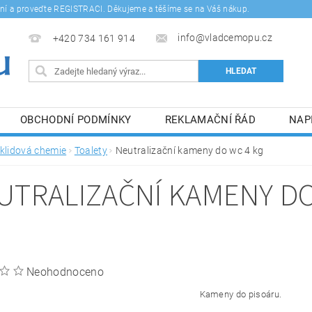
šení a proveďte REGISTRACI. Děkujeme a těšíme se na Váš nákup.
info@vladcemopu.cz
+420 734 161 914
OBCHODNÍ PODMÍNKY
REKLAMAČNÍ ŘÁD
NAP
SÍM SE ZPRACOVÁNÍM OSOBNÍCH ÚDAJŮ.
klidová chemie
Toalety
Neutralizační kameny do wc 4 kg
UTRALIZAČNÍ KAMENY DO
Neohodnoceno
Kameny do pisoáru.