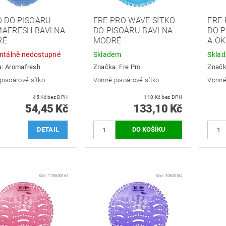
O DO PISOÁRU
FRE PRO WAVE SÍTKO
FRE 
AFRESH BAVLNA
DO PISOÁRU BAVLNA
DO 
RÉ
MODRÉ
A O
tálně nedostupné
Skladem
Skla
a:
Aromafresh
Značka:
Fre Pro
Znač
pisoárové sítko.
Vonné pisoárové sítko.
Vonné 
45 Kč bez DPH
110 Kč bez DPH
54,45 Kč
133,10 Kč
DETAIL
Kód:
T70600163
Kód:
70600164