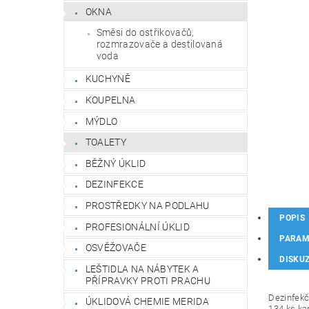
OKNA
Směsi do ostřikovačů,
rozmrazovače a destilovaná
voda
KUCHYNĚ
KOUPELNA
MÝDLO
TOALETY
BĚŽNÝ ÚKLID
DEZINFEKCE
PROSTŘEDKY NA PODLAHU
POPIS
PROFESIONÁLNÍ ÚKLID
PARAM
OSVĚŽOVAČE
DISKU
LEŠTIDLA NA NÁBYTEK A
PŘÍPRAVKY PROTI PRACHU
Dezinfekč
ÚKLIDOVÁ CHEMIE MERIDA
134 ks k