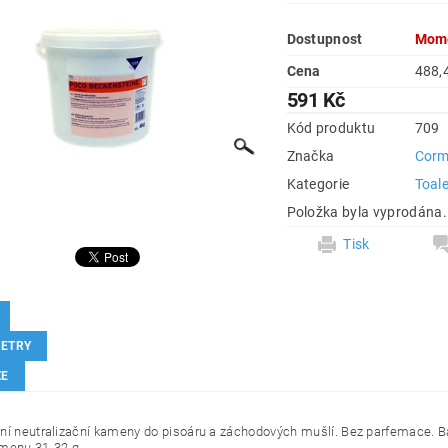
Dostupnost
Mome
Cena
591 Kč
Kód produktu
709
Značka
Cor
Kategorie
Toale
Položka byla vyprodána.
Tisk
ETRY
ZE
ní neutralizační kameny do pisoáru a záchodových mušlí. Bez parfemace. B
amenu 31-32 g.