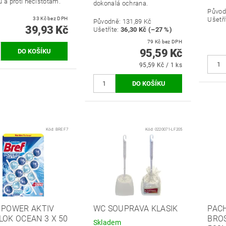
u a proti nečistotám.
dokonalá ochrana.
Původ
33 Kč bez DPH
Ušetří
Původně:
131,89 Kč
39,93 Kč
Ušetříte
:
36,30 Kč (–27 %)
79 Kč bez DPH
95,59 Kč
95,59 Kč / 1 ks
Kód:
BREF7
Kód:
0220071-LF205
 POWER AKTIV
WC SOUPRAVA KLASIK
PAC
LOK OCEAN 3 X 50
BRO
Skladem