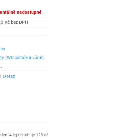
ntálně nedostupné
488,43 Kč bez DPH
men
ty (WC čističe a vůně)
..
Dotaz
alení 4 kg obsahuje 128 až