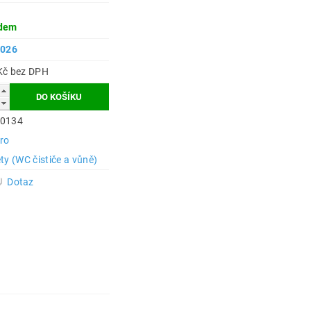
dem
2026
109 Kč bez DPH
0134
Pro
ty (WC čističe a vůně)
Dotaz