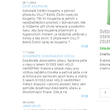
28.11.2024
ČISTÉ KOUPELNY
Dokonalé čištění koupelny s pomocí
přípravku CILLIT BANG Čistící sprej do
koupelny 750 ml Koupelna je jedním z
nejdůležitějších prostorů v domácnosti, kde
si můžeme užít chvíle relaxace a osobního
času. Aby byla koupelna příjemným a
ŠVÉD
hygienickým místem, je nezbytné udržovat ji
35X3
čistou a bez skvrn. S přípravkem CILLIT
ZELE
BANG Čistící sprej do koupelny 7...
více
Sklad
11.7.2024
Značk
DOSÁHNĚTE DOKONALÉHO ÚČESU.
Dosáhněte dokonalého účesu: Správná péče
Švédsk
o vlasy s lakem SYOSS MAX HOLD
dokonal
HAIRSPRAY Krásné a zdravé vlasy jsou
chemic
vizitkou každého člověka a pečlivá péče o ně
je klíčová pro zachování jejich lesku a vitality.
S lakem SYOSS MAX HOLD HAIRSPRAY
máte k dispozici výkonný produkt, který vám
pomůže dosáhnout dokonalého účesu a
dlouhotrvající fixace. Zde je ná...
více
28.4.2024
JARNÍ ÚKLID.