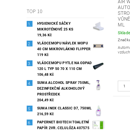
AIR 
AUTO
TOP 10
STRO
VŮNĚ
HYGIENICKÉ SÁČKY
ML
MIKROTÉNOVÉ 25 KS
Sklad
19,36 Kč
Značk
VLÁDCEMOPU NÁVLEK MOPU
Automa
40 CM MIKROVLÁKNO FLIPPER
vzduch
119 Kč
VLÁDCEMOPU PYTLE NA ODPAD
120 L TYP 50 70 X 110 CM
106,48 Kč
SUMA ALCOHOL SPRAY 750ML,
DEZINFEKČNÍ ALKOHOLOVÝ
PROSTŘEDEK
204,49 Kč
SUMA INOX CLASSIC D7, 750ML
216,59 Kč
PAPERNET BIOTECH TOALETNÍ
PAPÍR 2VR. CELULÓZA 407575