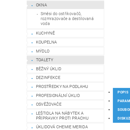
OKNA
Směsi do ostřikovačů,
rozmrazovače a destilovaná
voda
KUCHYNĚ
KOUPELNA
MÝDLO
TOALETY
BĚŽNÝ ÚKLID
DEZINFEKCE
PROSTŘEDKY NA PODLAHU
POPIS
PROFESIONÁLNÍ ÚKLID
PARAM
OSVĚŽOVAČE
SOUBO
LEŠTIDLA NA NÁBYTEK A
PŘÍPRAVKY PROTI PRACHU
DISKU
ÚKLIDOVÁ CHEMIE MERIDA