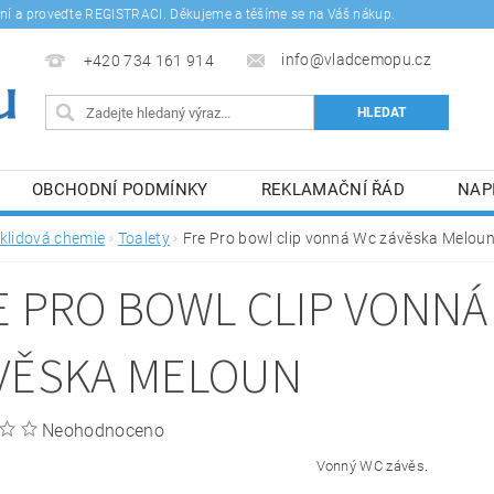
šení a proveďte REGISTRACI. Děkujeme a těšíme se na Váš nákup.
info@vladcemopu.cz
+420 734 161 914
OBCHODNÍ PODMÍNKY
REKLAMAČNÍ ŘÁD
NAP
SÍM SE ZPRACOVÁNÍM OSOBNÍCH ÚDAJŮ.
klidová chemie
Toalety
Fre Pro bowl clip vonná Wc závěska Melou
E PRO BOWL CLIP VONNÁ
VĚSKA MELOUN
Neohodnoceno
Vonný WC závěs.