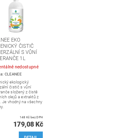
ANEE EKO
ENICKÝ ČISTIČ
ERZÁLNÍ S VŮNÍ
ERANČE 1L
ntálně nedostupné
ka:
CLEANEE
nický ekologický
zální čistič s vůní
anče složený z čistě
ních olejů a extraktů z
n. Je vhodný na všechny
y.
148 Kč bez DPH
179,08 Kč
DETAIL