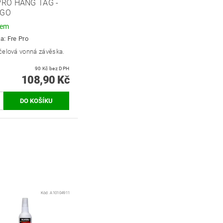
RO HANG TAG -
GO
dem
ka:
Fre Pro
čelová vonná závěska.
90 Kč bez DPH
108,90 Kč
Kód:
A10104911