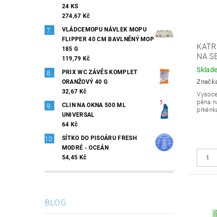
24 KS
274,67 Kč
VLÁDCEMOPU NÁVLEK MOPU
FLIPPER 40 CM BAVLNĚNÝ MOP
KATR
185 G
NA S
119,79 Kč
Sklad
PRIX WC ZÁVĚS KOMPLET
Značk
ORANŽOVÝ 40 G
32,67 Kč
Vysoce
pěna n
CLIN NA OKNA 500 ML
prkénk
UNIVERSAL
64 Kč
SÍTKO DO PISOÁRU FRESH
MODRÉ - OCEÁN
54,45 Kč
BLOG