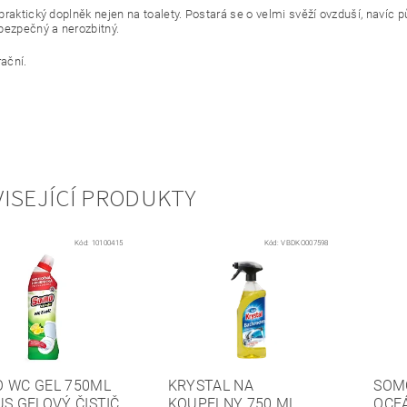
praktický doplněk nejen na toalety. Postará se o velmi svěží ovzduší, navíc 
bezpečný a nerozbitný.
rační.
ISEJÍCÍ PRODUKTY
Kód:
10100415
Kód:
VBDKO007598
 WC GEL 750ML
KRYSTAL NA
SOM
US GELOVÝ ČISTIČ
KOUPELNY 750 ML
OCEÁ