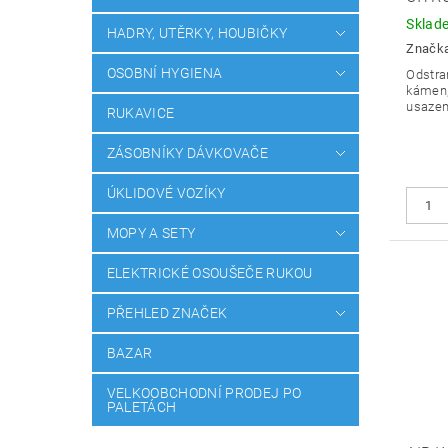
Sklad
HADRY, UTĚRKY, HOUBIČKY
Značk
OSOBNÍ HYGIENA
Odstra
kámen, 
usazen
RUKAVICE
ZÁSOBNÍKY DÁVKOVAČE
ÚKLIDOVÉ VOZÍKY
MOPY A SETY
ELEKTRICKÉ OSOUŠEČE RUKOU
PŘEHLED ZNAČEK
BAZAR
VELKOOBCHODNÍ PRODEJ PO
PALETÁCH