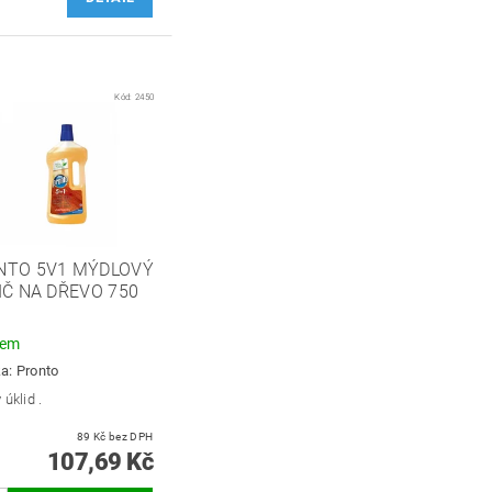
Kód:
2450
NTO 5V1 MÝDLOVÝ
IČ NA DŘEVO 750
dem
ka:
Pronto
 úklid .
89 Kč bez DPH
107,69 Kč