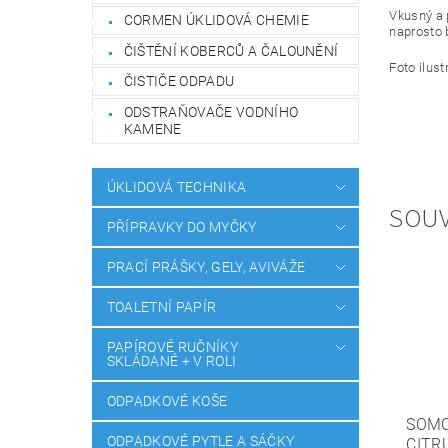
Vkusný a 
CORMEN ÚKLIDOVÁ CHEMIE
naprosto 
ČIŠTĚNÍ KOBERCŮ A ČALOUNĚNÍ
Foto ilust
ČISTIČE ODPADU
ODSTRAŇOVAČE VODNÍHO
KAMENE
ÚKLIDOVÁ TECHNIKA
SOUV
PŘÍPRAVKY DO MYČKY
PRACÍ PRÁŠKY, GELY, AVIVÁŽE
TOALETNÍ PAPÍR
PAPÍROVÉ RUČNÍKY
SKLÁDANÉ + V ROLI
ODPADKOVÉ KOŠE
SOMO
ODPADKOVÉ PYTLE A SÁČKY
CITR