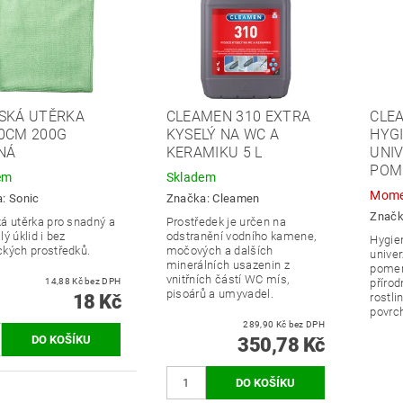
SKÁ UTĚRKA
CLEAMEN 310 EXTRA
CLE
0CM 200G
KYSELÝ NA WC A
HYGI
NÁ
KERAMIKU 5 L
UNIV
POM
em
Skladem
Mome
a:
Sonic
Značka:
Cleamen
Znač
á utěrka pro snadný a
Prostředek je určen na
ý úklid i bez
odstranění vodního kamene,
Hygie
kých prostředků.
močových a dalších
univer
minerálních usazenin z
pomer
vnitřních částí WC mís,
14,88 Kč bez DPH
přírod
pisoárů a umyvadel.
18 Kč
rostli
povrch
289,90 Kč bez DPH
350,78 Kč