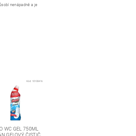
působí nenápadně a je
Kód:
10100416
O WC GEL 750ML
N GELOVÝ ČISTIČ