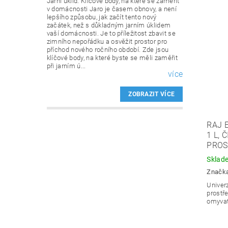
Jarní úklid: Klíčové body, na které se zaměřit
v domácnosti Jaro je časem obnovy, a není
lepšího způsobu, jak začít tento nový
začátek, než s důkladným jarním úklidem
vaší domácnosti. Je to příležitost zbavit se
zimního nepořádku a osvěžit prostor pro
příchod nového ročního období. Zde jsou
klíčové body, na které byste se měli zaměřit
při jarním ú...
více
ZOBRAZIT VÍCE
RAJ 
1 L, 
PROS
Sklad
Značk
Univerz
prostř
omyvat