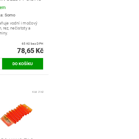
dem
ka:
Somo
aňuje vodní i močový
 rez, nečistoty a
niny.
65 Kč bez DPH
78,65 Kč
Kód:
2142