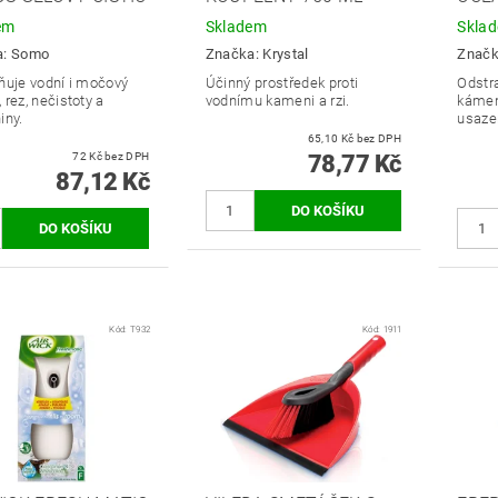
em
Skladem
Skla
a:
Somo
Značka:
Krystal
Znač
ňuje vodní i močový
Účinný prostředek proti
Odstr
rez, nečistoty a
vodnímu kameni a rzi.
kámen,
iny.
usaze
65,10 Kč bez DPH
72 Kč bez DPH
78,77 Kč
87,12 Kč
Kód:
T932
Kód:
1911