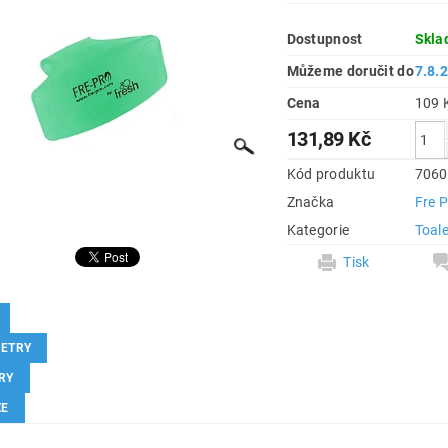
Dostupnost
Skla
Můžeme doručit do
7.8.
Cena
131,89 Kč
Kód produktu
7060
Značka
Fre 
Kategorie
Toale
Tisk
ETRY
RY
ZE