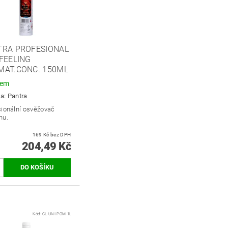
TRA PROFESIONAL
FEELING
MAT.CONC. 150ML
dem
ka:
Pantra
sionální osvěžovač
hu.
169 Kč bez DPH
204,49 Kč
Kód:
CL-UNI-POM-1L