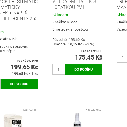
WICK FRESH MATIC
VILEDA SMETÁČEK S
FREP
MATICKÝ
LOPATKOU 2V1
MAN
JEK + NÁPLŇ
Skladem
Skla
 LIFE SCENTS 250
Značka:
Vileda
Znač
Smetáček s lopatkou
Víceú
em
a:
Air Wick
Původně:
193,60 Kč
Ušetříte
:
18,15 Kč (–9 %)
tický osvěžovač
u s náplní.
145 Kč bez DPH
175,45 Kč
165 Kč bez DPH
199,65 Kč
199,65 Kč / 1 ks
Kód:
79954311
Kód:
A10104901