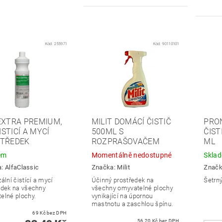
Kód:
255971
Kód:
90110101
EXTRA PREMIUM,
MILIT DOMÁCÍ ČISTIČ
PRO
ČISTICÍ A MYCÍ
500ML S
ČIST
TŘEDEK
ROZPRAŠOVAČEM
ML
em
Momentálně nedostupné
Skla
a:
AlfaClassic
Značka:
Milit
Znač
ální čistící a mycí
Účinný prostředek na
Šetrný
edek na všechny
všechny omyvatelné plochy
elné plochy.
vynikající na úpornou
mastnotu a zaschlou špínu.
69 Kč bez DPH
56,20 Kč bez DPH