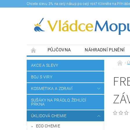
Chcete slevu 3% na celý nákup po celý rok? Klikněte na Přihlá
PŮJČOVNA
NÁHRADNÍ PLNĚNÍ
DOPRAVY A PLATBA
BLOG
SOUHLA
Ú
AKCE A SLEVY
FR
BOJ S VIRY
KOSMETIKA A ZDRAVÍ
ZÁ
SUŠÁKY NA PRÁDLO, ŽEHLÍCÍ
PRKNA
ÚKLIDOVÁ CHEMIE
ECO CHEMIE