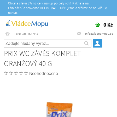
Chcete slevu 3% na celý nákup po celý rok? Klikněte na
Přihlášení a proveďte REGISTRACI. Děkujeme a těšíme se na Váš
nákup.
0 Kč
info@vladcemopu.cz
+420 734 161 914
PRIX WC ZÁVĚS KOMPLET
ORANŽOVÝ 40 G
Neohodnoceno