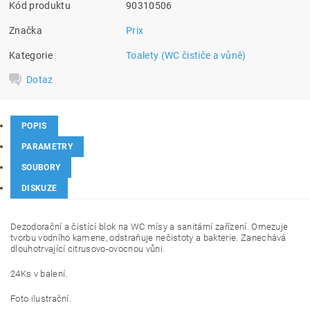
Kód produktu
90310506
Značka
Prix
Kategorie
Toalety (WC čističe a vůně)
Dotaz
POPIS
PARAMETRY
SOUBORY
DISKUZE
Dezodorační a čistící blok na WC mísy a sanitární zařízení. Omezuje
tvorbu vodního kamene, odstraňuje nečistoty a bakterie. Zanechává
dlouhotrvající citrusovo-ovocnou vůni.
24Ks v balení.
Foto ilustrační.