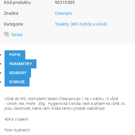
Kód produktu
90310505
Značka
Cleanpro
Kategorie
Toalety (WC čističe a vůně)
Dotaz
POPIS
PARAMETRY
SOUBORY
DISKUZE
Vůně do WC. Kompletní balení Cleanpro po 1 ks v sáčku , 3 vůně
- citron, les, moře. 35g . Hygienická čistota, lesk a příjemná vůně, to
jsou vlastnosti, které vám může tento výrobek nabídnout.
40Ks v balení.
Foto ilustrační.