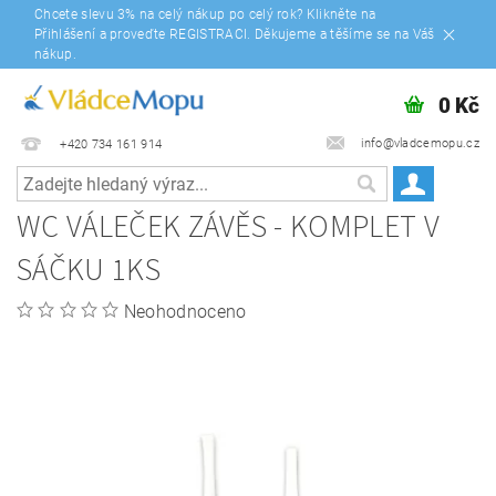
Chcete slevu 3% na celý nákup po celý rok? Klikněte na
Přihlášení a proveďte REGISTRACI. Děkujeme a těšíme se na Váš
nákup.
0 Kč
info@vladcemopu.cz
+420 734 161 914
WC VÁLEČEK ZÁVĚS - KOMPLET V
SÁČKU 1KS
Neohodnoceno