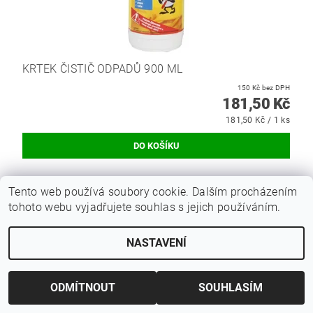
KRTEK ČISTIČ ODPADŮ 900 ML
150 Kč bez DPH
181,50 Kč
181,50 Kč / 1 ks
Tento web používá soubory cookie. Dalším procházením
Hmotnost
0.1 kg
tohoto webu vyjadřujete souhlas s jejich používáním.
Bezpečnostní list (170.3 kB)
Buďte první, kdo napíše příspěvek k této položce.
NASTAVENÍ
Přidat komentář
ODMÍTNOUT
SOUHLASÍM