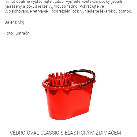
minut opatrně vyplachujte vodou. Vyjměte kontaktní čočky, jsou-li
nasazeny a pokud je lze vyjmout snadno. Pokračujte ve
vyplachování. Přetrvává-li podráždění očí: Vyhledejte lékařskou pomoc.
Balení: 5kg
Foto ilustrační
VĚDRO OVÁL CLASSIC S ELASTICKÝM ŽDÍMAČEM