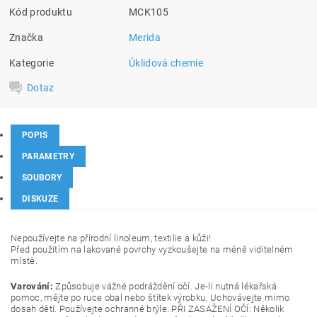
Kód produktu
MCK105
Značka
Merida
Kategorie
Úklidová chemie
Dotaz
POPIS
PARAMETRY
SOUBORY
DISKUZE
Nepoužívejte na přírodní linoleum, textilie a kůži!
Před použitím na lakované povrchy vyzkoušejte na méně viditelném
místě.
Varování:
Způsobuje vážné podráždění očí. Je-li nutná lékařská
pomoc, mějte po ruce obal nebo štítek výrobku. Uchovávejte mimo
dosah dětí. Používejte ochranné brýle. PŘI ZASAŽENÍ OČÍ: Několik