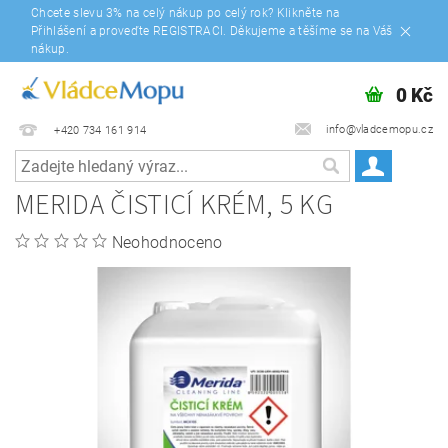
Chcete slevu 3% na celý nákup po celý rok? Klikněte na
Přihlášení a proveďte REGISTRACI. Děkujeme a těšíme se na Váš
nákup.
0 Kč
info@vladcemopu.cz
+420 734 161 914
MERIDA ČISTICÍ KRÉM, 5 KG
Neohodnoceno