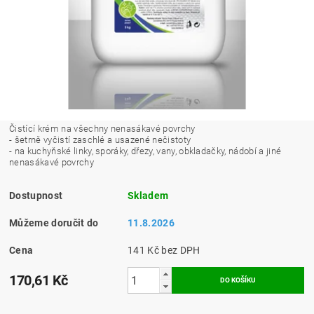
Čistící krém na všechny nenasákavé povrchy
- šetrně vyčistí zaschlé a usazené nečistoty
- na kuchyňské linky, sporáky, dřezy, vany, obkladačky, nádobí a jiné
nenasákavé povrchy
Dostupnost
Skladem
Můžeme doručit do
11.8.2026
Cena
141 Kč bez DPH
170,61 Kč