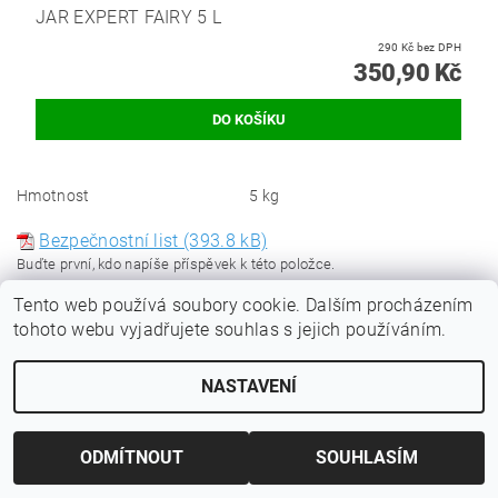
JAR EXPERT FAIRY 5 L
290 Kč bez DPH
350,90 Kč
Hmotnost
5 kg
Bezpečnostní list (393.8 kB)
Buďte první, kdo napíše příspěvek k této položce.
Tento web používá soubory cookie. Dalším procházením
Přidat komentář
tohoto webu vyjadřujete souhlas s jejich používáním.
NASTAVENÍ
ODMÍTNOUT
SOUHLASÍM