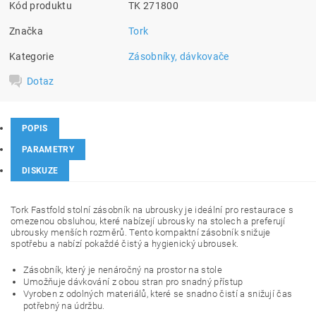
Kód produktu
TK 271800
Značka
Tork
Kategorie
Zásobníky, dávkovače
Dotaz
POPIS
PARAMETRY
DISKUZE
Tork Fastfold stolní zásobník na ubrousky je ideální pro restaurace s
omezenou obsluhou, které nabízejí ubrousky na stolech a preferují
ubrousky menších rozměrů. Tento kompaktní zásobník snižuje
spotřebu a nabízí pokaždé čistý a hygienický ubrousek.
Zásobník, který je nenáročný na prostor na stole
Umožňuje dávkování z obou stran pro snadný přístup
Vyroben z odolných materiálů, které se snadno čistí a snižují čas
potřebný na údržbu.