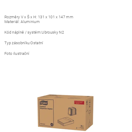
Rozměry V x Š x H: 131 x 101 x 147 mm
Materiál: Aluminium
Kód náplně / systém:
Ubrousky N2
Typ zásobníku:
Ostatní
Foto ilustrační