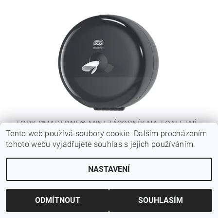
TORK SMARTONE® MINI ZÁSOBNÍK NA TOALETNÍ
Tento web používá soubory cookie. Dalším procházením
PAPÍR, 681008
tohoto webu vyjadřujete souhlas s jejich používáním.
840 Kč bez DPH
1 016,40 Kč
NASTAVENÍ
ODMÍTNOUT
SOUHLASÍM
Hmotnost
0.5 kg