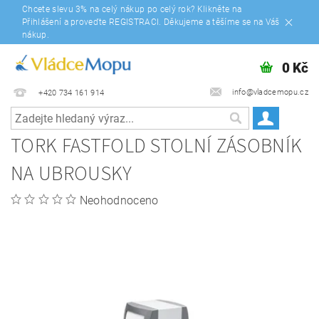
Chcete slevu 3% na celý nákup po celý rok? Klikněte na
Přihlášení a proveďte REGISTRACI. Děkujeme a těšíme se na Váš
nákup.
0 Kč
info@vladcemopu.cz
+420 734 161 914
TORK FASTFOLD STOLNÍ ZÁSOBNÍK
NA UBROUSKY
Neohodnoceno