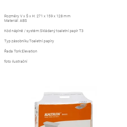
Rozměry V x Š x H: 271 x 159 x 128 mm
Materiál: ABS
Kód náplně / systém:
Skládaný toaletní papír T3
Typ zásobníku:
Toaletní papíry
Řada Tork:
Elevation
foto ilustrační