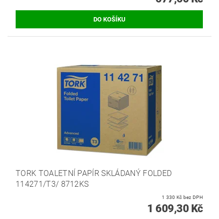
TORK TOALETNÍ PAPÍR SKLÁDANÝ FOLDED
114271/T3/ 8712KS
1 330 Kč bez DPH
1 609,30 Kč