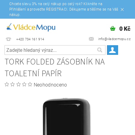
Chcete slevu 3% na celý nákup po celý rok? Klikněte na
Přihlášení a proveďte REGISTRACI. Děkujeme a těšíme se na Váš
nákup.
0 Kč
info@vladcemopu.cz
+420 734 161 914
TORK FOLDED ZÁSOBNÍK NA
TOALETNÍ PAPÍR
Neohodnoceno