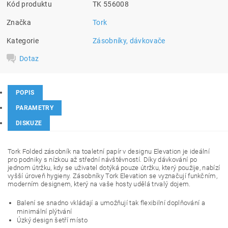
Kód produktu
TK 556008
Značka
Tork
Kategorie
Zásobníky, dávkovače
Dotaz
POPIS
PARAMETRY
DISKUZE
Tork Folded zásobník na toaletní papír v designu Elevation je ideální
pro podniky s nízkou až střední návštěvností. Díky dávkování po
jednom útržku, kdy se uživatel dotýká pouze útržku, který použije, nabízí
vyšší úroveň hygieny. Zásobníky Tork Elevation se vyznačují funkčním,
moderním designem, který na vaše hosty udělá trvalý dojem.
Balení se snadno vkládají a umožňují tak flexibilní doplňování a
minimální plýtvání
Úzký design šetří místo