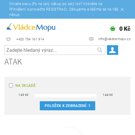
Chcete slevu 3% na celý nákup po celý rok? Klikněte na
Přihlášení a proveďte REGISTRACI. Děkujeme a těšíme se na Váš
nákup.
0 Kč
info@vladcemopu.cz
+420 734 161 914
ATAK
NA SKLADĚ
143
Kč
144
Kč
POLOŽEK K ZOBRAZENÍ:
1