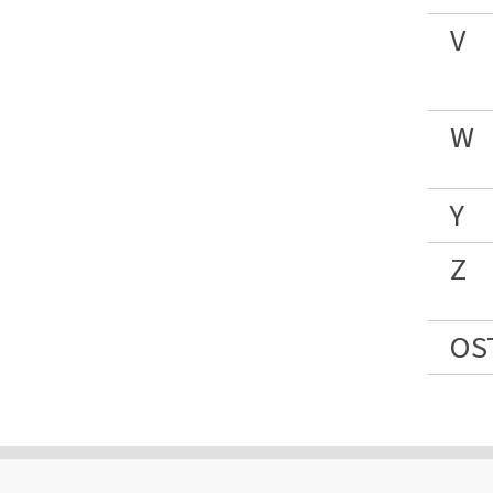
V
W
Y
Z
OS