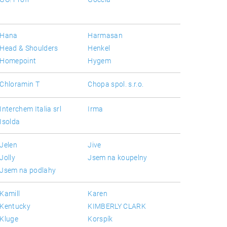
Hana
Harmasan
Head & Shoulders
Henkel
Homepoint
Hygem
Chloramin T
Chopa spol. s.r.o.
Interchem Italia srl
Irma
Isolda
Jelen
Jive
Jolly
Jsem na koupelny
Jsem na podlahy
Kamill
Karen
Kentucky
KIMBERLY CLARK
Kluge
Korspík