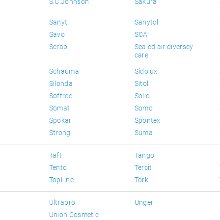
S.C.Johnson
Sakura
Sanyt
Sanytol
Savo
SCA
Scrab
Sealed air diversey
care
Schauma
Sidolux
Silonda
Sitol
Softree
Solid
Somat
Somo
Spokar
Spontex
Strong
Suma
Taft
Tango
Tento
Tercit
TopLine
Tork
Ultrapro
Unger
Union Cosmetic