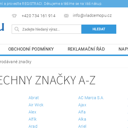
šení a proveďte REGISTRACI. Děkujeme a těšíme se na Váš nákup.
info@vladcemopu.cz
+420 734 161 914
OBCHODNÍ PODMÍNKY
REKLAMAČNÍ ŘÁD
NAP
SÍM SE ZPRACOVÁNÍM OSOBNÍCH ÚDAJŮ.
rodávané značky
ECHNY ZNAČKY A-Z
Abrat
AC Marca S.A.
Air Wick
Ajax
Alex
Alfa
Alfík
Alka
Arad
Ariel