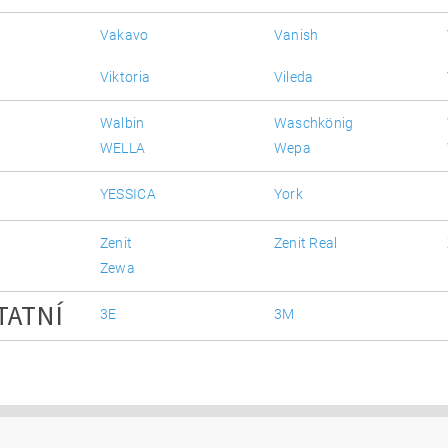
Vakavo
Vanish
Viktoria
Vileda
Walbin
Waschkönig
WELLA
Wepa
YESSICA
York
Zenit
Zenit Real
Zewa
TATNÍ
3E
3M