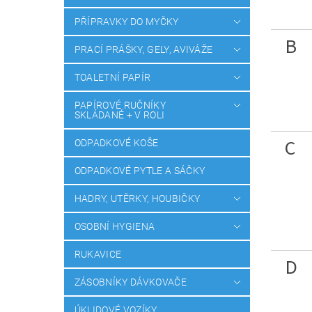
PŘÍPRAVKY DO MYČKY
B
PRACÍ PRÁŠKY, GELY, AVIVÁŽE
TOALETNÍ PAPÍR
PAPÍROVÉ RUČNÍKY
SKLÁDANÉ + V ROLI
C
ODPADKOVÉ KOŠE
ODPADKOVÉ PYTLE A SÁČKY
HADRY, UTĚRKY, HOUBIČKY
OSOBNÍ HYGIENA
RUKAVICE
D
ZÁSOBNÍKY DÁVKOVAČE
ÚKLIDOVÉ VOZÍKY