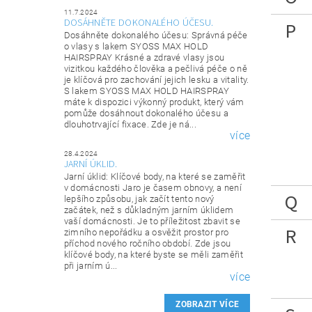
11.7.2024
DOSÁHNĚTE DOKONALÉHO ÚČESU.
P
Dosáhněte dokonalého účesu: Správná péče
o vlasy s lakem SYOSS MAX HOLD
HAIRSPRAY Krásné a zdravé vlasy jsou
vizitkou každého člověka a pečlivá péče o ně
je klíčová pro zachování jejich lesku a vitality.
S lakem SYOSS MAX HOLD HAIRSPRAY
máte k dispozici výkonný produkt, který vám
pomůže dosáhnout dokonalého účesu a
dlouhotrvající fixace. Zde je ná...
více
28.4.2024
JARNÍ ÚKLID.
Jarní úklid: Klíčové body, na které se zaměřit
v domácnosti Jaro je časem obnovy, a není
Q
lepšího způsobu, jak začít tento nový
začátek, než s důkladným jarním úklidem
vaší domácnosti. Je to příležitost zbavit se
R
zimního nepořádku a osvěžit prostor pro
příchod nového ročního období. Zde jsou
klíčové body, na které byste se měli zaměřit
při jarním ú...
více
ZOBRAZIT VÍCE