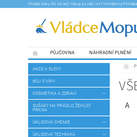
Chcete slevu 3% na celý nákup po celý rok? Klikněte na Přihlá
PŮJČOVNA
NÁHRADNÍ PLNĚNÍ
DOPRAVY A PLATBA
BLOG
SOUHLA
P
AKCE A SLEVY
VŠ
BOJ S VIRY
KOSMETIKA A ZDRAVÍ
A
SUŠÁKY NA PRÁDLO, ŽEHLÍCÍ
PRKNA
ÚKLIDOVÁ CHEMIE
ÚKLIDOVÁ TECHNIKA