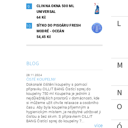
CLIN NA OKNA 500 ML
UNIVERSAL
64 Kč
L
SÍTKO DO PISOÁRU FRESH
MODRÉ - OCEÁN
54,45 Kč
M
BLOG
28.11.2024
ČISTÉ KOUPELNY
Dokonalé čištění koupelny s pomocí
přípravku CILLIT BANG Čistící sprej do
N
koupelny 750 ml Koupelna je jedním z
nejdůležitějších prostorů v domácnosti, kde
si můžeme užít chvíle relaxace a osobního
O
času. Aby byla koupelna příjemným a
hygienickým místem, je nezbytné udržovat ji
čistou a bez skvrn. S přípravkem CILLIT
BANG Čistící sprej do koupelny 7...
Ó
více