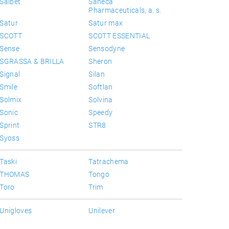
Salbet
Saneca
Pharmaceuticals, a. s.
Satur
Satur max
SCOTT
SCOTT ESSENTIAL
Sense
Sensodyne
SGRASSA & BRILLA
Sheron
Signal
Silan
Smile
Softlan
Solmix
Solvina
Sonic
Speedy
Sprint
STR8
Syoss
Taski
Tatrachema
THOMAS
Tongo
Toro
Trim
Unigloves
Unilever