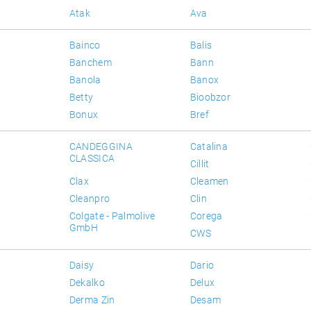
Atak
Ava
Bainco
Balis
Banchem
Bann
Banola
Banox
Betty
Bioobzor
Bonux
Bref
CANDEGGINA
Catalina
CLASSICA
Cillit
Clax
Cleamen
Cleanpro
Clin
Colgate - Palmolive
Corega
GmbH
CWS
Daisy
Dario
Dekalko
Delux
Derma Zin
Desam