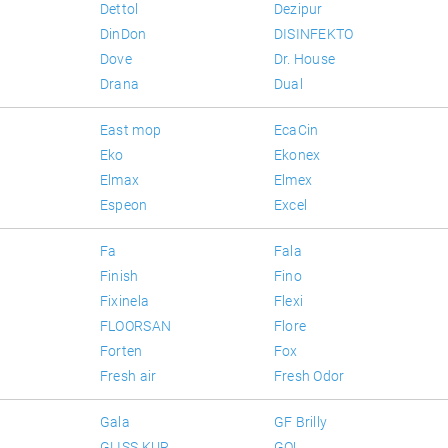
Dettol
Dezipur
DinDon
DISINFEKTO
Dove
Dr. House
Drana
Dual
East mop
EcaCin
Eko
Ekonex
Elmax
Elmex
Espeon
Excel
Fa
Fala
Finish
Fino
Fixinela
Flexi
FLOORSAN
Flore
Forten
Fox
Fresh air
Fresh Odor
Gala
GF Brilly
GLISS KUR
GO!