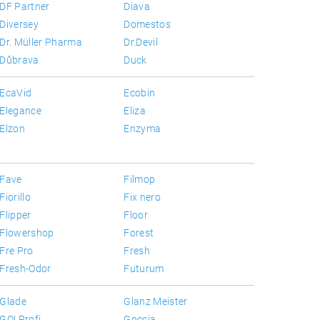
DF Partner
Diava
Diversey
Domestos
Dr. Müller Pharma
Dr.Devil
Důbrava
Duck
EcaVid
Ecobin
Elegance
Eliza
Elzon
Enzyma
Fave
Filmop
Fiorillo
Fix nero
Flipper
Floor
Flowershop
Forest
Fre Pro
Fresh
Fresh-Odor
Futurum
Glade
Glanz Meister
GO! Profi
Goccia