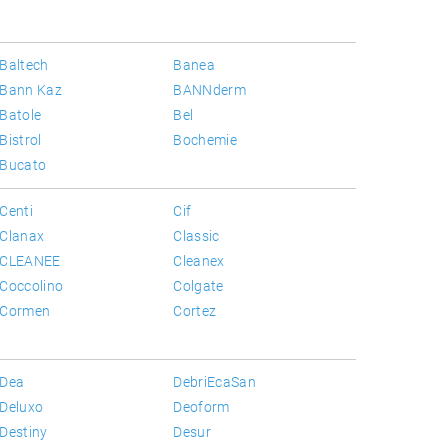
Baltech
Banea
Bann Kaz
BANNderm
Batole
Bel
Bistrol
Bochemie
Bucato
Centi
Cif
Clanax
Classic
CLEANEE
Cleanex
Coccolino
Colgate
Cormen
Cortez
Dea
DebriEcaSan
Deluxo
Deoform
Destiny
Desur