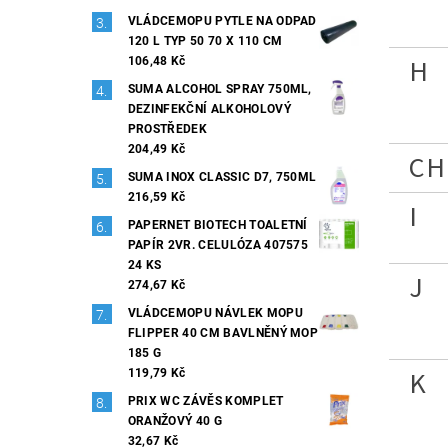
VLÁDCEMOPU PYTLE NA ODPAD
120 L TYP 50 70 X 110 CM
H
106,48 Kč
SUMA ALCOHOL SPRAY 750ML,
DEZINFEKČNÍ ALKOHOLOVÝ
PROSTŘEDEK
204,49 Kč
CH
SUMA INOX CLASSIC D7, 750ML
216,59 Kč
I
PAPERNET BIOTECH TOALETNÍ
PAPÍR 2VR. CELULÓZA 407575
24 KS
J
274,67 Kč
VLÁDCEMOPU NÁVLEK MOPU
FLIPPER 40 CM BAVLNĚNÝ MOP
185 G
K
119,79 Kč
PRIX WC ZÁVĚS KOMPLET
ORANŽOVÝ 40 G
32,67 Kč