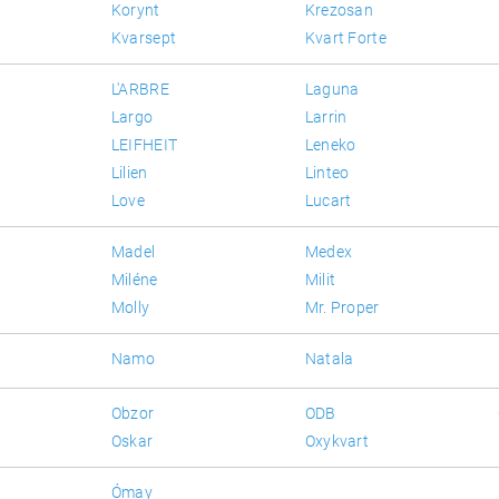
Korynt
Krezosan
Kvarsept
Kvart Forte
L'ARBRE
Laguna
Largo
Larrin
LEIFHEIT
Leneko
Lilien
Linteo
Love
Lucart
Madel
Medex
Miléne
Milit
Molly
Mr. Proper
Namo
Natala
Obzor
ODB
Oskar
Oxykvart
Ómay