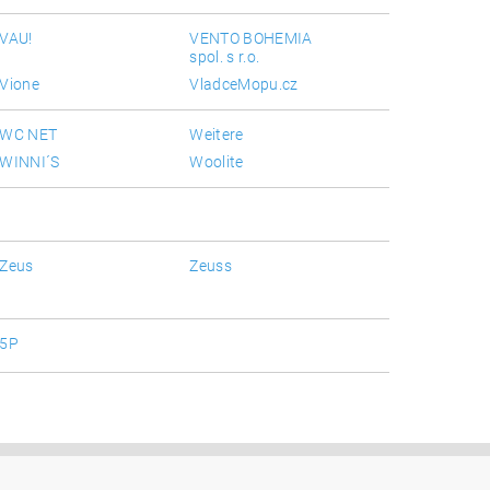
VAU!
VENTO BOHEMIA
spol. s r.o.
Vione
VladceMopu.cz
WC NET
Weitere
WINNI´S
Woolite
Zeus
Zeuss
5P