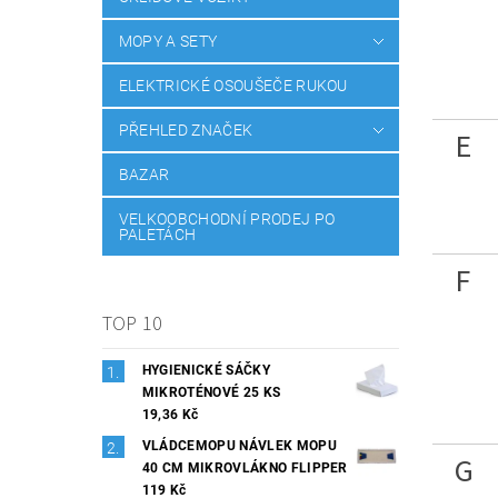
MOPY A SETY
ELEKTRICKÉ OSOUŠEČE RUKOU
PŘEHLED ZNAČEK
E
BAZAR
VELKOOBCHODNÍ PRODEJ PO
PALETÁCH
F
TOP 10
HYGIENICKÉ SÁČKY
MIKROTÉNOVÉ 25 KS
19,36 Kč
VLÁDCEMOPU NÁVLEK MOPU
G
40 CM MIKROVLÁKNO FLIPPER
119 Kč