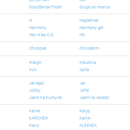
GoodSense Fresh
Grupo ac marca
H
Hagleitner
Harmony
Harmony gel
Herr Klee C.G.
Hit
Chicopee
Chiroderm
Imagin
Indulona
Iron
Isofa
Janegal
Jar
Jobby
Jofel
Jsem na kuchyně
Jsem na nádobí
Kalvei
Kalyp
KÄRCHER
Katrin
Klaro
KLEENEX