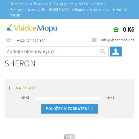
Chcete slevu 3% na celý nákup po celý rok? Klikněte na
Přihlášení a proveďte REGISTRACI. Děkujeme a těšíme se na Váš
nákup.
0 Kč
info@vladcemopu.cz
+420 734 161 914
SHERON
NA SKLADĚ
45
Kč
46
Kč
POLOŽEK K ZOBRAZENÍ:
1