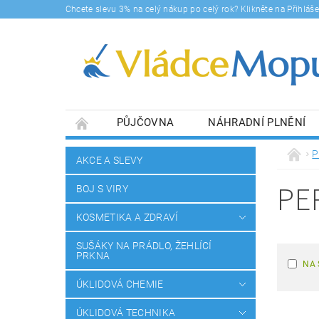
Chcete slevu 3% na celý nákup po celý rok? Klikněte na Přihlá
PŮJČOVNA
NÁHRADNÍ PLNĚNÍ
DOPRAVY A PLATBA
BLOG
SOUHLA
P
AKCE A SLEVY
PE
BOJ S VIRY
KOSMETIKA A ZDRAVÍ
SUŠÁKY NA PRÁDLO, ŽEHLÍCÍ
PRKNA
NA 
ÚKLIDOVÁ CHEMIE
ÚKLIDOVÁ TECHNIKA