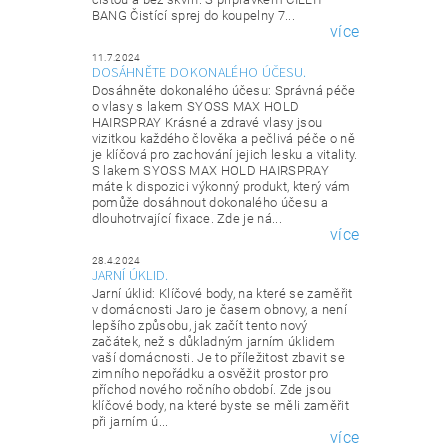
BANG Čistící sprej do koupelny 7...
více
11.7.2024
DOSÁHNĚTE DOKONALÉHO ÚČESU.
Dosáhněte dokonalého účesu: Správná péče
o vlasy s lakem SYOSS MAX HOLD
HAIRSPRAY Krásné a zdravé vlasy jsou
vizitkou každého člověka a pečlivá péče o ně
je klíčová pro zachování jejich lesku a vitality.
S lakem SYOSS MAX HOLD HAIRSPRAY
máte k dispozici výkonný produkt, který vám
pomůže dosáhnout dokonalého účesu a
dlouhotrvající fixace. Zde je ná...
více
28.4.2024
JARNÍ ÚKLID.
Jarní úklid: Klíčové body, na které se zaměřit
v domácnosti Jaro je časem obnovy, a není
lepšího způsobu, jak začít tento nový
začátek, než s důkladným jarním úklidem
vaší domácnosti. Je to příležitost zbavit se
zimního nepořádku a osvěžit prostor pro
příchod nového ročního období. Zde jsou
klíčové body, na které byste se měli zaměřit
při jarním ú...
více