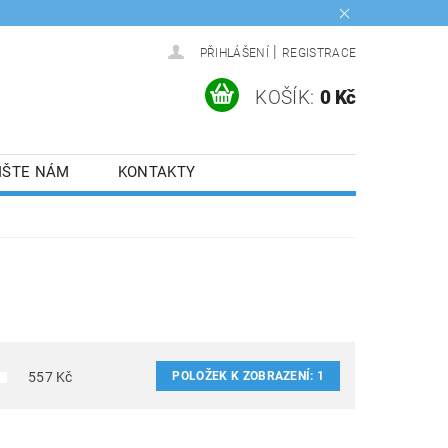
|
PŘIHLÁŠENÍ
REGISTRACE
KOŠÍK:
0 Kč
IŠTE NÁM
KONTAKTY
POLOŽEK K ZOBRAZENÍ:
1
557
Kč