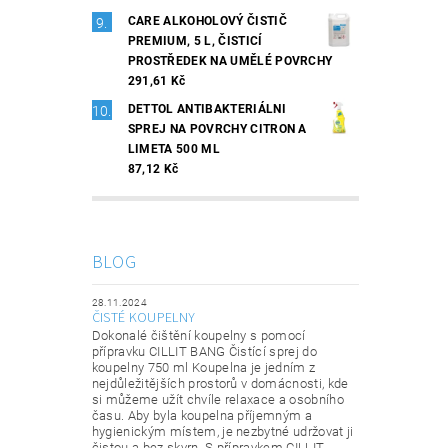
CARE ALKOHOLOVÝ ČISTIČ
PREMIUM, 5 L, ČISTICÍ
PROSTŘEDEK NA UMĚLÉ POVRCHY
291,61 Kč
DETTOL ANTIBAKTERIÁLNI
SPREJ NA POVRCHY CITRON A
LIMETA 500 ML
87,12 Kč
BLOG
28.11.2024
ČISTÉ KOUPELNY
Dokonalé čištění koupelny s pomocí
přípravku CILLIT BANG Čistící sprej do
koupelny 750 ml Koupelna je jedním z
nejdůležitějších prostorů v domácnosti, kde
si můžeme užít chvíle relaxace a osobního
času. Aby byla koupelna příjemným a
hygienickým místem, je nezbytné udržovat ji
čistou a bez skvrn. S přípravkem CILLIT