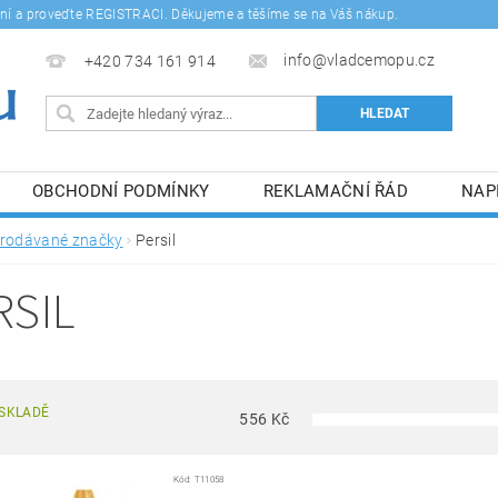
šení a proveďte REGISTRACI. Děkujeme a těšíme se na Váš nákup.
info@vladcemopu.cz
+420 734 161 914
OBCHODNÍ PODMÍNKY
REKLAMAČNÍ ŘÁD
NAP
SÍM SE ZPRACOVÁNÍM OSOBNÍCH ÚDAJŮ.
rodávané značky
Persil
RSIL
SKLADĚ
556
Kč
Kód:
T11058