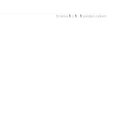
1
1
1
Stránka
z
-
položek celkem