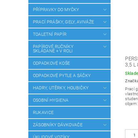
PŘÍPRAVKY DO MYČKY
PRACÍ PRÁŠKY, GELY, AVIVÁŽE
TOALETNÍ PAPÍR
PAPÍROVÉ RUČNÍKY
SKLÁDANÉ + V ROLI
PERS
ODPADKOVÉ KOŠE
3,5 L
Sklad
ODPADKOVÉ PYTLE A SÁČKY
Značk
HADRY, UTĚRKY, HOUBIČKY
Prací g
vlastno
studen
OSOBNÍ HYGIENA
objem: 
RUKAVICE
ZÁSOBNÍKY DÁVKOVAČE
ÚKLIDOVÉ VOZÍKY