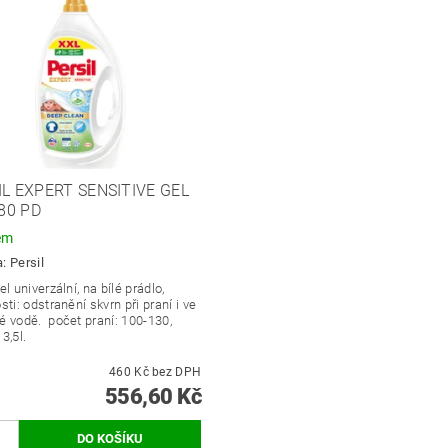
IL EXPERT SENSITIVE GEL
 80 PD
em
a:
Persil
el univerzální, na bílé prádlo,
sti: odstranění skvrn při praní i ve
é vodě. počet praní: 100-130,
3,5l.
460 Kč bez DPH
556,60 Kč