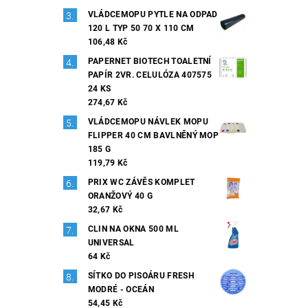
VLÁDCEMOPU PYTLE NA ODPAD
120 L TYP 50 70 X 110 CM
106,48 Kč
PAPERNET BIOTECH TOALETNÍ
PAPÍR 2VR. CELULÓZA 407575
24 KS
274,67 Kč
VLÁDCEMOPU NÁVLEK MOPU
FLIPPER 40 CM BAVLNĚNÝ MOP
185 G
119,79 Kč
PRIX WC ZÁVĚS KOMPLET
ORANŽOVÝ 40 G
32,67 Kč
CLIN NA OKNA 500 ML
UNIVERSAL
64 Kč
SÍTKO DO PISOÁRU FRESH
MODRÉ - OCEÁN
54,45 Kč