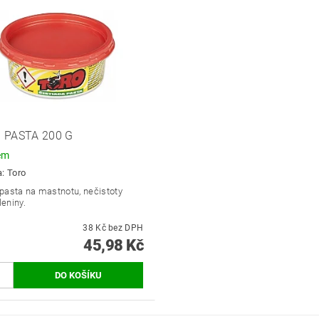
 PASTA 200 G
em
a:
Toro
 pasta na mastnotu, nečistoty
leniny.
38 Kč bez DPH
45,98 Kč