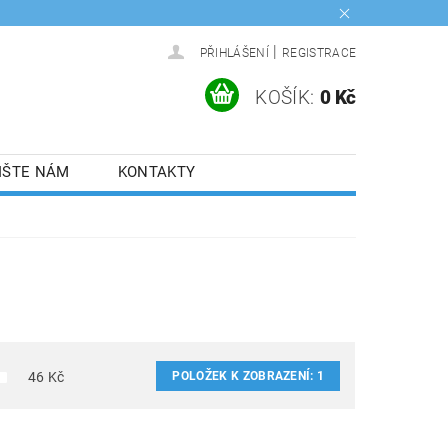
|
PŘIHLÁŠENÍ
REGISTRACE
KOŠÍK:
0 Kč
IŠTE NÁM
KONTAKTY
POLOŽEK K ZOBRAZENÍ:
1
46
Kč