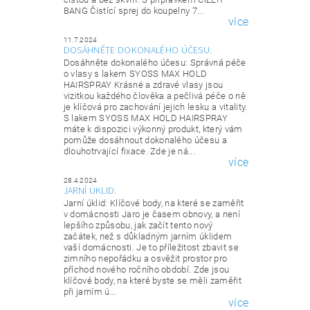
BANG Čistící sprej do koupelny 7...
více
11.7.2024
DOSÁHNĚTE DOKONALÉHO ÚČESU.
Dosáhněte dokonalého účesu: Správná péče
o vlasy s lakem SYOSS MAX HOLD
HAIRSPRAY Krásné a zdravé vlasy jsou
vizitkou každého člověka a pečlivá péče o ně
je klíčová pro zachování jejich lesku a vitality.
S lakem SYOSS MAX HOLD HAIRSPRAY
máte k dispozici výkonný produkt, který vám
pomůže dosáhnout dokonalého účesu a
dlouhotrvající fixace. Zde je ná...
více
28.4.2024
JARNÍ ÚKLID.
Jarní úklid: Klíčové body, na které se zaměřit
v domácnosti Jaro je časem obnovy, a není
lepšího způsobu, jak začít tento nový
začátek, než s důkladným jarním úklidem
vaší domácnosti. Je to příležitost zbavit se
zimního nepořádku a osvěžit prostor pro
příchod nového ročního období. Zde jsou
klíčové body, na které byste se měli zaměřit
při jarním ú...
více