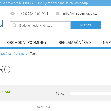
šení a proveďte REGISTRACI. Děkujeme a těšíme se na Váš nákup.
info@vladcemopu.cz
+420 734 161 914
OBCHODNÍ PODMÍNKY
REKLAMAČNÍ ŘÁD
NAP
SÍM SE ZPRACOVÁNÍM OSOBNÍCH ÚDAJŮ.
rodávané značky
Toro
RO
SKLADĚ
45
Kč
Kód:
90117701