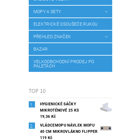
MOPY A SETY
ELEKTRICKÉ OSOUŠEČE RUKOU
PŘEHLED ZNAČEK
BAZAR
VELKOOBCHODNÍ PRODEJ PO
PALETÁCH
TOP 10
HYGIENICKÉ SÁČKY
MIKROTÉNOVÉ 25 KS
19,36 Kč
VLÁDCEMOPU NÁVLEK MOPU
40 CM MIKROVLÁKNO FLIPPER
119 Kč