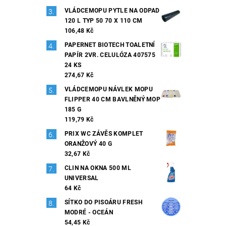
VLÁDCEMOPU PYTLE NA ODPAD
120 L TYP 50 70 X 110 CM
106,48 Kč
PAPERNET BIOTECH TOALETNÍ
PAPÍR 2VR. CELULÓZA 407575
24 KS
274,67 Kč
VLÁDCEMOPU NÁVLEK MOPU
FLIPPER 40 CM BAVLNĚNÝ MOP
185 G
119,79 Kč
PRIX WC ZÁVĚS KOMPLET
ORANŽOVÝ 40 G
32,67 Kč
CLIN NA OKNA 500 ML
UNIVERSAL
64 Kč
SÍTKO DO PISOÁRU FRESH
MODRÉ - OCEÁN
54,45 Kč