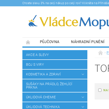
Chcete slevu 3% na celý nákup po celý rok? Klikněte na Přihlá
PŮJČOVNA
NÁHRADNÍ PLNĚNÍ
DOPRAVY A PLATBA
BLOG
SOUHLA
P
AKCE A SLEVY
TO
BOJ S VIRY
KOSMETIKA A ZDRAVÍ
SUŠÁKY NA PRÁDLO, ŽEHLÍCÍ
PRKNA
NA 
ÚKLIDOVÁ CHEMIE
ÚKLIDOVÁ TECHNIKA