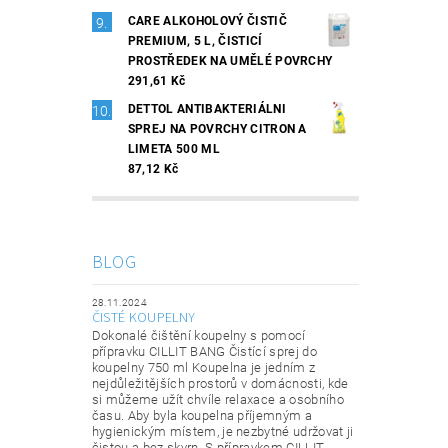
CARE ALKOHOLOVÝ ČISTIČ
PREMIUM, 5 L, ČISTICÍ
PROSTŘEDEK NA UMĚLÉ POVRCHY
291,61 Kč
DETTOL ANTIBAKTERIÁLNI
SPREJ NA POVRCHY CITRON A
LIMETA 500 ML
87,12 Kč
BLOG
28.11.2024
ČISTÉ KOUPELNY
Dokonalé čištění koupelny s pomocí
přípravku CILLIT BANG Čistící sprej do
koupelny 750 ml Koupelna je jedním z
nejdůležitějších prostorů v domácnosti, kde
si můžeme užít chvíle relaxace a osobního
času. Aby byla koupelna příjemným a
hygienickým místem, je nezbytné udržovat ji
čistou a bez skvrn. S přípravkem CILLIT