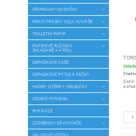
PŘÍPRAVKY DO MYČKY
PRACÍ PRÁŠKY, GELY, AVIVÁŽE
TOALETNÍ PAPÍR
PAPÍROVÉ RUČNÍKY
SKLÁDANÉ + V ROLI
TORO
ODPADKOVÉ KOŠE
Sklad
Značk
ODPADKOVÉ PYTLE A SÁČKY
Čistící
a připá
HADRY, UTĚRKY, HOUBIČKY
OSOBNÍ HYGIENA
RUKAVICE
ZÁSOBNÍKY DÁVKOVAČE
ÚKLIDOVÉ VOZÍKY