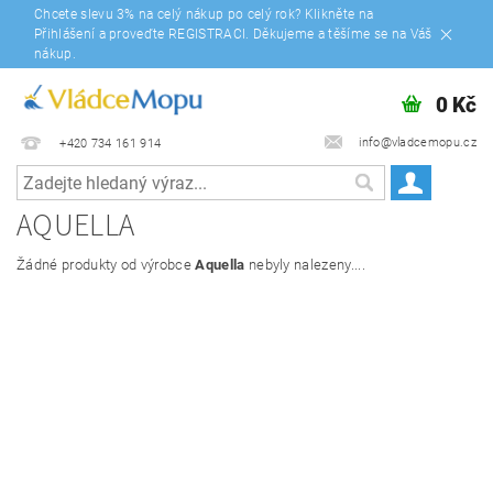
Chcete slevu 3% na celý nákup po celý rok? Klikněte na
Přihlášení a proveďte REGISTRACI. Děkujeme a těšíme se na Váš
nákup.
0 Kč
info@vladcemopu.cz
+420 734 161 914
AQUELLA
Žádné produkty od výrobce
Aquella
nebyly nalezeny....