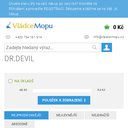
Chcete slevu 3% na celý nákup po celý rok? Klikněte na
Přihlášení a proveďte REGISTRACI. Děkujeme a těšíme se na Váš
nákup.
0 Kč
info@vladcemopu.cz
+420 734 161 914
DR.DEVIL
NA SKLADĚ
48
Kč
94
Kč
POLOŽEK K ZOBRAZENÍ:
2
NEJPRODÁVANĚJŠÍ
NEJLEVNĚJŠÍ
NEJDRAŽŠÍ
ABECEDNĚ