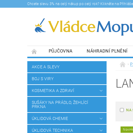
Chcete slevu 3% na celý nákup po celý rok? Klikněte na Přihlá
PŮJČOVNA
NÁHRADNÍ PLNĚNÍ
DOPRAVY A PLATBA
BLOG
SOUHLA
P
AKCE A SLEVY
LA
BOJ S VIRY
KOSMETIKA A ZDRAVÍ
SUŠÁKY NA PRÁDLO, ŽEHLÍCÍ
PRKNA
NA 
ÚKLIDOVÁ CHEMIE
Novin
ÚKLIDOVÁ TECHNIKA