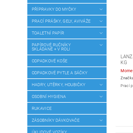
PŘÍPRAVKY DO MYČKY
PRACÍ PRÁŠKY, GELY, AVIVÁŽE
TOALETNÍ PAPÍR
PAPÍROVÉ RUČNÍKY
SKLÁDANÉ + V ROLI
LANZ
ODPADKOVÉ KOŠE
KG
Momen
ODPADKOVÉ PYTLE A SÁČKY
Značk
HADRY, UTĚRKY, HOUBIČKY
Prací p
OSOBNÍ HYGIENA
RUKAVICE
ZÁSOBNÍKY DÁVKOVAČE
ÚKLIDOVÉ VOZÍKY