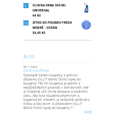
CLIN NA OKNA 500 ML
UNIVERSAL
64 Kč
SÍTKO DO PISOÁRU FRESH
MODRÉ - OCEÁN
54,45 Kč
BLOG
28.11.2024
ČISTÉ KOUPELNY
Dokonalé čištění koupelny s pomocí
přípravku CILLIT BANG Čistící sprej do
koupelny 750 ml Koupelna je jedním z
nejdůležitějších prostorů v domácnosti, kde
si můžeme užít chvíle relaxace a osobního
času. Aby byla koupelna příjemným a
hygienickým místem, je nezbytné udržovat ji
čistou a bez skvrn. S přípravkem CILLIT
BANG Čistící sprej do koupelny 7...
více