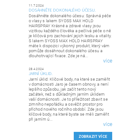
11.7.2024
DOSÁHNĚTE DOKONALÉHO ÚČESU.
Dosáhněte dokonalého účesu: Správná péče
o vlasy s lakem SYOSS MAX HOLD
HAIRSPRAY Krásné a zdravé vlasy jsou
vizitkou každého člověka a pečlivá péče o ně
je klíčová pro zachování jejich lesku a vitality.
S lakem SYOSS MAX HOLD HAIRSPRAY
máte k dispozici výkonný produkt, který vám
pomůže dosáhnout dokonalého účesu a
dlouhotrvající fixace. Zde je ná...
více
28.4.2024
JARNÍ ÚKLID.
Jarní úklid: Klíčové body, na které se zaměřit
v domácnosti Jaro je časem obnovy, a není
lepšího způsobu, jak začít tento nový
začátek, než s důkladným jarním úklidem
vaší domácnosti. Je to příležitost zbavit se
zimního nepořádku a osvěžit prostor pro
příchod nového ročního období. Zde jsou
klíčové body, na které byste se měli zaměřit
při jarním ú...
více
ZOBRAZIT VÍCE