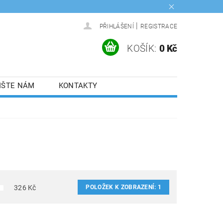
|
PŘIHLÁŠENÍ
REGISTRACE
KOŠÍK:
0 Kč
IŠTE NÁM
KONTAKTY
POLOŽEK K ZOBRAZENÍ:
1
326
Kč