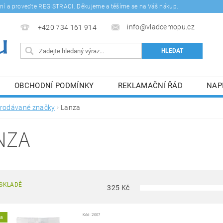
šení a proveďte REGISTRACI. Děkujeme a těšíme se na Váš nákup.
info@vladcemopu.cz
+420 734 161 914
OBCHODNÍ PODMÍNKY
REKLAMAČNÍ ŘÁD
NAP
SÍM SE ZPRACOVÁNÍM OSOBNÍCH ÚDAJŮ.
rodávané značky
Lanza
NZA
SKLADĚ
325
Kč
Kód:
2007
ka