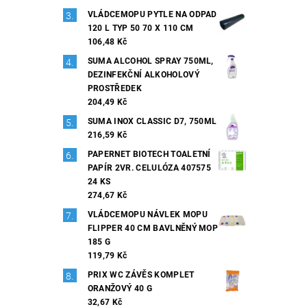
VLÁDCEMOPU PYTLE NA ODPAD
120 L TYP 50 70 X 110 CM
106,48 Kč
SUMA ALCOHOL SPRAY 750ML,
DEZINFEKČNÍ ALKOHOLOVÝ
PROSTŘEDEK
204,49 Kč
SUMA INOX CLASSIC D7, 750ML
216,59 Kč
PAPERNET BIOTECH TOALETNÍ
PAPÍR 2VR. CELULÓZA 407575
24 KS
274,67 Kč
VLÁDCEMOPU NÁVLEK MOPU
FLIPPER 40 CM BAVLNĚNÝ MOP
185 G
119,79 Kč
PRIX WC ZÁVĚS KOMPLET
ORANŽOVÝ 40 G
32,67 Kč