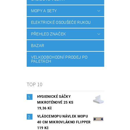
MOPY A SETY
ELEKTRICKÉ OSOUŠEČE RUKOU
PŘEHLED ZNAČEK
BAZAR
VELKOOBCHODNÍ PRODEJ PO
PALETÁCH
TOP 10
HYGIENICKÉ SÁČKY
MIKROTÉNOVÉ 25 KS
19,36 Kč
VLÁDCEMOPU NÁVLEK MOPU
40 CM MIKROVLÁKNO FLIPPER
119 Kč