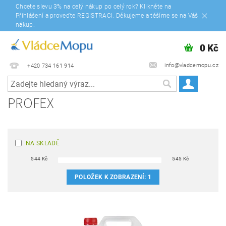
Chcete slevu 3% na celý nákup po celý rok? Klikněte na
Přihlášení a proveďte REGISTRACI. Děkujeme a těšíme se na Váš
nákup.
0 Kč
info@vladcemopu.cz
+420 734 161 914
PROFEX
NA SKLADĚ
544
Kč
545
Kč
POLOŽEK K ZOBRAZENÍ:
1