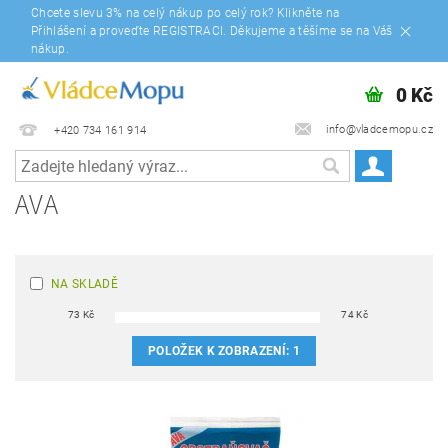
Chcete slevu 3% na celý nákup po celý rok? Klikněte na
Přihlášení a proveďte REGISTRACI. Děkujeme a těšíme se na Váš
nákup.
0 Kč
info@vladcemopu.cz
+420 734 161 914
AVA
NA SKLADĚ
73
Kč
74
Kč
POLOŽEK K ZOBRAZENÍ:
1