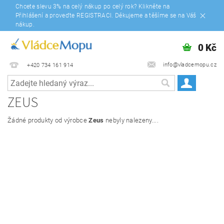
Chcete slevu 3% na celý nákup po celý rok? Klikněte na
Přihlášení a proveďte REGISTRACI. Děkujeme a těšíme se na Váš
nákup.
0 Kč
info@vladcemopu.cz
+420 734 161 914
ZEUS
Žádné produkty od výrobce
Zeus
nebyly nalezeny....