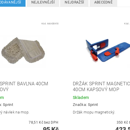
ODÁVANĚJŠÍ
NEJLEVNĚJŠÍ
NEJDRAŽŠÍ
ABECEDNĚ
Kód:
A66438418
Kód:
SPRINT BAVLNA 40CM
DRŽÁK SPRINT MAGNETI
OVÝ
40CM KAPSOVÝ MOP
em
Skladem
a:
Sprint
Značka:
Sprint
ý návlek na mop.
Držák mopu magnetický.
78,51 Kč bez DPH
95 Kč
423,