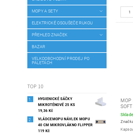
MOPY A SETY
ELEKTRICKÉ OSOUŠEČE RUKOU
PŘEHLED ZNAČEK
BAZAR
VELKOOBCHODNÍ PRODEJ PO
PALETÁCH
TOP 10
HYGIENICKÉ SÁČKY
MOP 
MIKROTÉNOVÉ 25 KS
SOFT
19,36 Kč
Sklad
VLÁDCEMOPU NÁVLEK MOPU
Značk
40 CM MIKROVLÁKNO FLIPPER
Kapsov
119 Kč