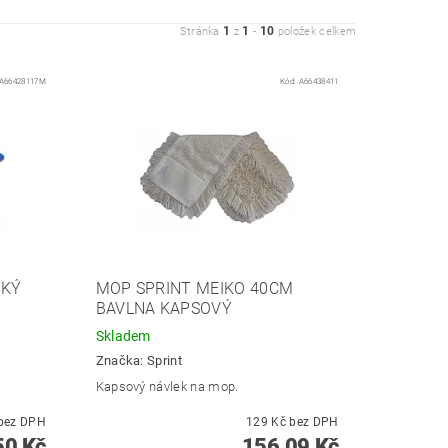
1
1
10
Stránka
z
-
položek celkem
A66428117M
Kód:
A66438411
CKÝ
MOP SPRINT MEIKO 40CM
BAVLNA KAPSOVÝ
Skladem
Značka:
Sprint
Kapsový návlek na mop.
350 Kč bez DPH
129 Kč bez DPH
50 Kč
156,09 Kč