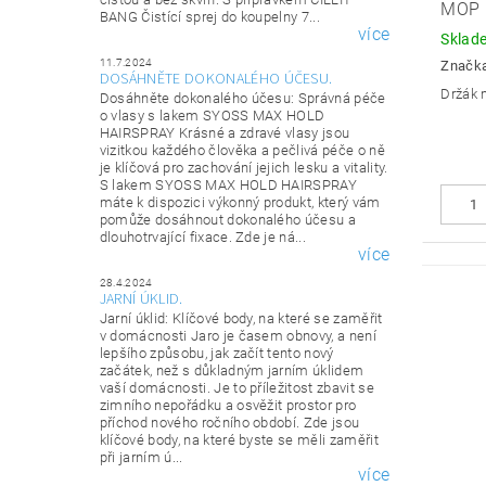
MOP
BANG Čistící sprej do koupelny 7...
více
Sklad
11.7.2024
Značk
DOSÁHNĚTE DOKONALÉHO ÚČESU.
Držák 
Dosáhněte dokonalého účesu: Správná péče
o vlasy s lakem SYOSS MAX HOLD
HAIRSPRAY Krásné a zdravé vlasy jsou
vizitkou každého člověka a pečlivá péče o ně
je klíčová pro zachování jejich lesku a vitality.
S lakem SYOSS MAX HOLD HAIRSPRAY
máte k dispozici výkonný produkt, který vám
pomůže dosáhnout dokonalého účesu a
dlouhotrvající fixace. Zde je ná...
více
28.4.2024
JARNÍ ÚKLID.
Jarní úklid: Klíčové body, na které se zaměřit
v domácnosti Jaro je časem obnovy, a není
lepšího způsobu, jak začít tento nový
začátek, než s důkladným jarním úklidem
vaší domácnosti. Je to příležitost zbavit se
zimního nepořádku a osvěžit prostor pro
příchod nového ročního období. Zde jsou
klíčové body, na které byste se měli zaměřit
při jarním ú...
více