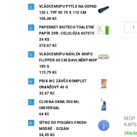
VLÁDCEMOPU PYTLE NA ODPAD
120 L TYP 50 70 X 110 CM
106,48 Kč
PAPERNET BIOTECH TOALETNÍ
PAPÍR 2VR. CELULÓZA 407575
24 KS
274,67 Kč
VLÁDCEMOPU NÁVLEK MOPU
FLIPPER 40 CM BAVLNĚNÝ MOP
185 G
119,79 Kč
PRIX WC ZÁVĚS KOMPLET
ORANŽOVÝ 40 G
32,67 Kč
CLIN NA OKNA 500 ML
UNIVERSAL
64 Kč
MOP 
SÍTKO DO PISOÁRU FRESH
KAPS
MODRÉ - OCEÁN
Sklad
54,45 Kč