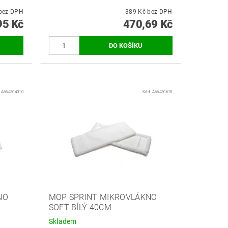
95 Kč bez DPH
389 Kč bez DPH
95 Kč
470,69 Kč
:
A664304010
Kód:
A66430615
NO
MOP SPRINT MIKROVLÁKNO
SOFT BÍLÝ 40CM
Skladem