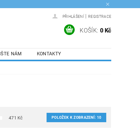
|
PŘIHLÁŠENÍ
REGISTRACE
KOŠÍK:
0 Kč
IŠTE NÁM
KONTAKTY
POLOŽEK K ZOBRAZENÍ:
10
471
Kč