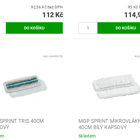
92,56 Kč bez DPH
112 Kč
114,
Kód:
A66430312D
Kód
SPRINT TRIS 40CM
MOP SPRINT MIKROVLÁK
OVÝ
40CM BÍLÝ KAPSOVÝ
em
Skladem