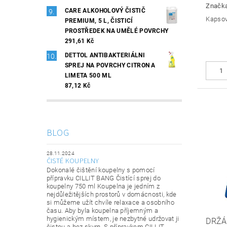
Značk
CARE ALKOHOLOVÝ ČISTIČ
Kapsov
PREMIUM, 5 L, ČISTICÍ
PROSTŘEDEK NA UMĚLÉ POVRCHY
291,61 Kč
DETTOL ANTIBAKTERIÁLNI
SPREJ NA POVRCHY CITRON A
LIMETA 500 ML
87,12 Kč
BLOG
28.11.2024
ČISTÉ KOUPELNY
Dokonalé čištění koupelny s pomocí
přípravku CILLIT BANG Čistící sprej do
koupelny 750 ml Koupelna je jedním z
nejdůležitějších prostorů v domácnosti, kde
si můžeme užít chvíle relaxace a osobního
času. Aby byla koupelna příjemným a
hygienickým místem, je nezbytné udržovat ji
DRŽÁ
čistou a bez skvrn. S přípravkem CILLIT