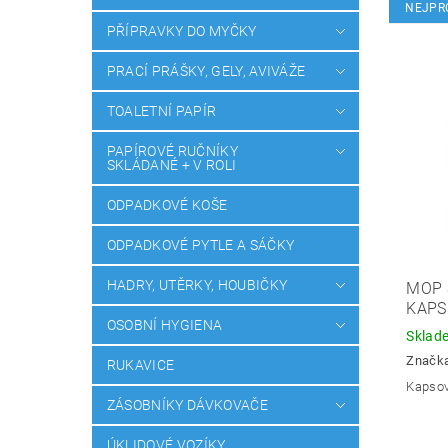
NEJPR
PŘÍPRAVKY DO MYČKY
PRACÍ PRÁŠKY, GELY, AVIVÁŽE
TOALETNÍ PAPÍR
PAPÍROVÉ RUČNÍKY
SKLÁDANÉ + V ROLI
ODPADKOVÉ KOŠE
ODPADKOVÉ PYTLE A SÁČKY
HADRY, UTĚRKY, HOUBIČKY
MOP 
KAPS
OSOBNÍ HYGIENA
Sklad
Značk
RUKAVICE
Kapsov
ZÁSOBNÍKY DÁVKOVAČE
ÚKLIDOVÉ VOZÍKY