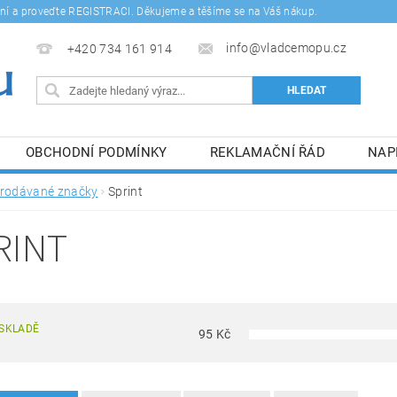
šení a proveďte REGISTRACI. Děkujeme a těšíme se na Váš nákup.
info@vladcemopu.cz
+420 734 161 914
OBCHODNÍ PODMÍNKY
REKLAMAČNÍ ŘÁD
NAP
SÍM SE ZPRACOVÁNÍM OSOBNÍCH ÚDAJŮ.
rodávané značky
Sprint
RINT
SKLADĚ
95
Kč