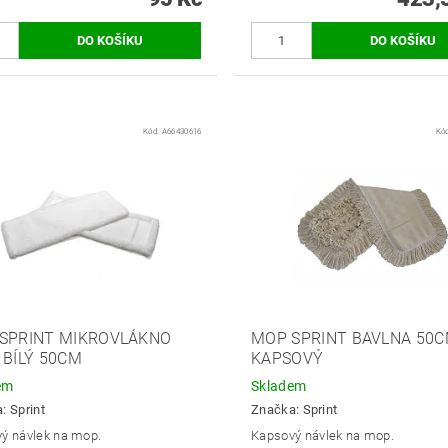
Kód:
A66430616
Kó
SPRINT MIKROVLÁKNO
MOP SPRINT BAVLNA 50
 BÍLÝ 50CM
KAPSOVÝ
em
Skladem
a:
Sprint
Značka:
Sprint
ý návlek na mop.
Kapsový návlek na mop.