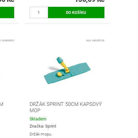
d:
A66438423
Kód:
A66428126
CM
DRŽÁK SPRINT 50CM KAPSOVÝ
MOP
Skladem
Značka:
Sprint
Držák mopu.