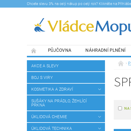
Chcete slevu 3% na celý nákup po celý rok? Klikněte na Přihlá
PŮJČOVNA
NÁHRADNÍ PLNĚNÍ
DOPRAVY A PLATBA
BLOG
SOUHLA
P
AKCE A SLEVY
SP
BOJ S VIRY
KOSMETIKA A ZDRAVÍ
SUŠÁKY NA PRÁDLO, ŽEHLÍCÍ
PRKNA
NA 
ÚKLIDOVÁ CHEMIE
ÚKLIDOVÁ TECHNIKA