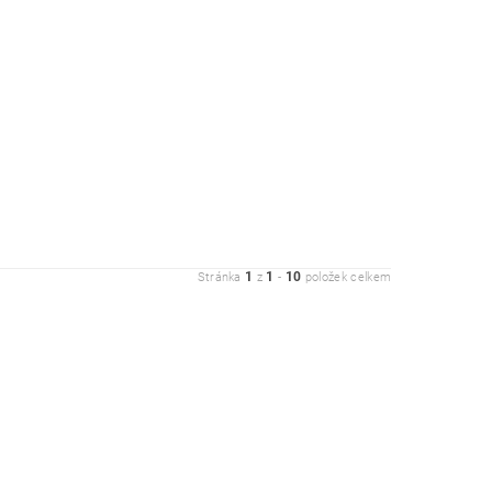
1
1
10
Stránka
z
-
položek celkem