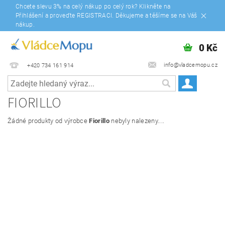
Chcete slevu 3% na celý nákup po celý rok? Klikněte na
Přihlášení a proveďte REGISTRACI. Děkujeme a těšíme se na Váš
nákup.
0 Kč
info@vladcemopu.cz
+420 734 161 914
FIORILLO
Žádné produkty od výrobce
Fiorillo
nebyly nalezeny....