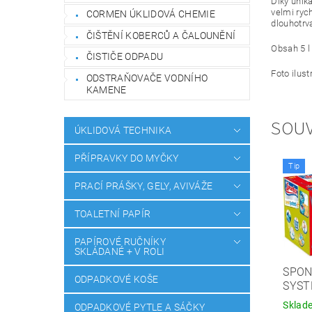
Díky unik
velmi ryc
CORMEN ÚKLIDOVÁ CHEMIE
dlouhotrv
ČIŠTĚNÍ KOBERCŮ A ČALOUNĚNÍ
Obsah 5 l
ČISTIČE ODPADU
Foto ilust
ODSTRAŇOVAČE VODNÍHO
KAMENE
SOUV
ÚKLIDOVÁ TECHNIKA
PŘÍPRAVKY DO MYČKY
Tip
PRACÍ PRÁŠKY, GELY, AVIVÁŽE
TOALETNÍ PAPÍR
PAPÍROVÉ RUČNÍKY
SKLÁDANÉ + V ROLI
SPON
ODPADKOVÉ KOŠE
SYST
Sklad
ODPADKOVÉ PYTLE A SÁČKY