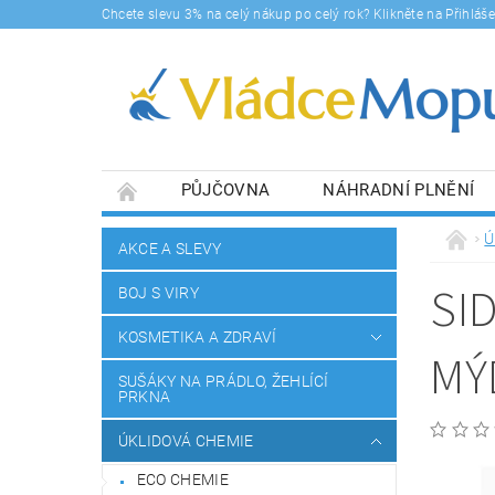
Chcete slevu 3% na celý nákup po celý rok? Klikněte na Přihlá
PŮJČOVNA
NÁHRADNÍ PLNĚNÍ
DOPRAVY A PLATBA
BLOG
SOUHLA
Ú
AKCE A SLEVY
SI
BOJ S VIRY
KOSMETIKA A ZDRAVÍ
MÝ
SUŠÁKY NA PRÁDLO, ŽEHLÍCÍ
PRKNA
ÚKLIDOVÁ CHEMIE
ECO CHEMIE