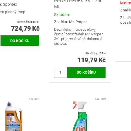
PROSTŘEDEK 3V1 750
Mome
a:
Spontex
ML
Znač
va plochý mop.
Skladem
Zklidň
Značka:
Mr. Proper
599 Kč bez DPH
obsah
724,79 Kč
Dezinfekční víceúčelový
čisticí prostředek Mr. Proper
3v1 příjemná vůně dokonalá
čistota.
99 Kč bez DPH
119,79 Kč
Kód:
3941
Kód:
T680