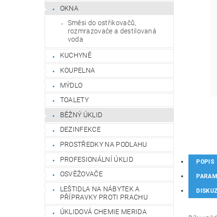
OKNA
Směsi do ostřikovačů,
rozmrazovače a destilovaná
voda
KUCHYNĚ
KOUPELNA
MÝDLO
TOALETY
BĚŽNÝ ÚKLID
DEZINFEKCE
PROSTŘEDKY NA PODLAHU
PROFESIONÁLNÍ ÚKLID
POPIS
OSVĚŽOVAČE
PARAM
LEŠTIDLA NA NÁBYTEK A
DISKU
PŘÍPRAVKY PROTI PRACHU
ÚKLIDOVÁ CHEMIE MERIDA