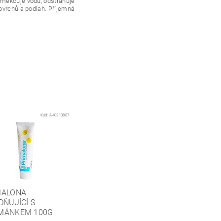
změkčuje vodu, odstraňuje
povrchů a podlah. Příjemná
Kód:
A40210807
MALONA
DŇUJÍCÍ S
MÁNKEM 100G