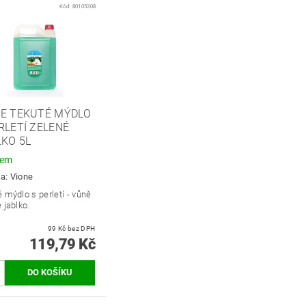
Kód:
80105308
NE TEKUTÉ MÝDLO
RLETÍ ZELENÉ
KO 5L
dem
ka:
Vione
 mýdlo s perletí - vůně
 jablko.
99 Kč bez DPH
119,79 Kč