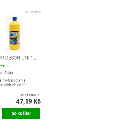
Kód:
80100852
R DESON UNI 1L
dem
ka:
Satur
é mytí podlah a
ických obkladů.
39 Kč bez DPH
47,19 Kč