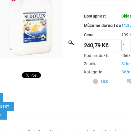
Dostupnost
Skla
Můžeme doručit do
11.8
Cena
240,79 Kč
Kód produktu
066
Značka
Sido
Kategorie
Běžný
Tisk
ETRY
ZE