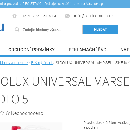
šení a proveďte REGISTRACI. Děkujeme a těšíme se na Váš nákup.
info@vladcemopu.cz
+420 734 161 914
OBCHODNÍ PODMÍNKY
REKLAMAČNÍ ŘÁD
NAP
SÍM SE ZPRACOVÁNÍM OSOBNÍCH ÚDAJŮ.
klidová chemie
Běžný úklid
SIDOLUX UNIVERSAL MARSEILLSKÉ MÝ
DOLUX UNIVERSAL MARSE
DLO 5L
Neohodnoceno
Prostředek k čištění vešk
a podlah.