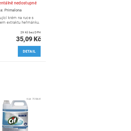
ntálně nedostupné
ka:
Primalona
ující krém na ruce s
em extraktu heřmánku.
29 Kč bez DPH
35,09 Kč
DETAIL
Kód:
7518641