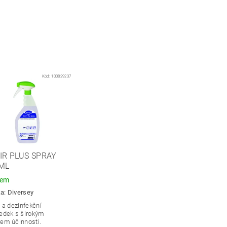
Kód:
100829237
IR PLUS SPRAY
ML
dem
ka:
Diversey
í a dezinfekční
ředek s širokým
rem účinnosti.