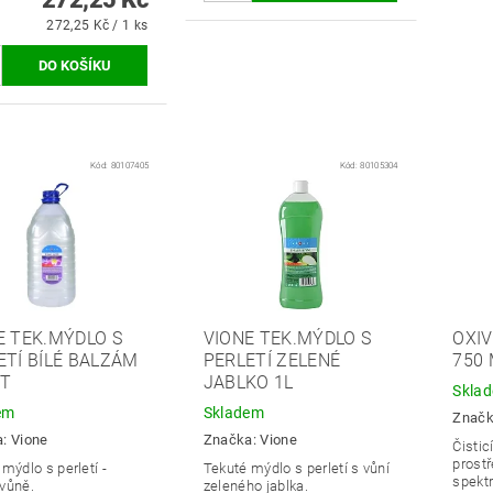
272,25 Kč / 1 ks
Kód:
80107405
Kód:
80105304
E TEK.MÝDLO S
VIONE TEK.MÝDLO S
OXIV
ETÍ BÍLÉ BALZÁM
PERLETÍ ZELENÉ
750 
ET
JABLKO 1L
Skla
em
Skladem
Znač
a:
Vione
Značka:
Vione
Čistic
prost
mýdlo s perletí -
Tekuté mýdlo s perletí s vůní
spekt
vůně.
zeleného jablka.