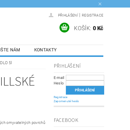
|
PŘIHLÁŠENÍ
REGISTRACE
KOŠÍK:
0 Kč
IŠTE NÁM
KONTAKTY
DLO 5l
PŘIHLÁŠENÍ
ILLSKÉ
E-mail
Heslo
Registrace
Zapomenuté heslo
FACEBOOK
erých omyvatelných povrchů