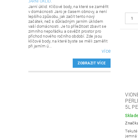
JARNÍ ÚKLID.
Jarní úklid: Klíčové body, na které se zaměřit
v domácnosti Jaro je časem obnovy, a není
lepšího způsobu, jak začít tento nový
začátek, než s důkladným jarním úklidem
vaší domácnosti. Je to příležitost zbavit se
zimního nepořádku a osvěžit prostor pro
příchod nového ročního období. Zde jsou
klíčové body, na které byste se měli zaměřit
při jarním ú...
více
ZOBRAZIT VÍCE
VION
PERL
5L P
Sklad
Značk
Tekuté 
jemná 