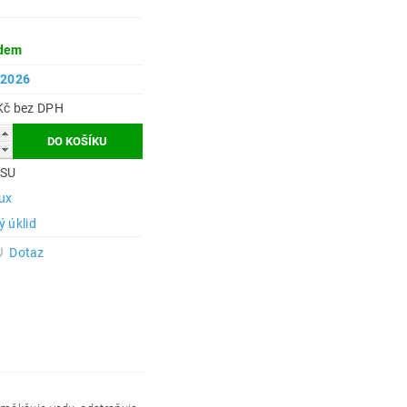
dem
.2026
199 Kč bez DPH
3SU
lux
 úklid
Dotaz