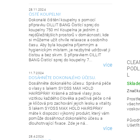
28.11.2024
ČISTÉ KOUPELNY
Dokonalé čištění koupelny s pomocí
přípravku CILLIT BANG Čistící sprej do
koupelny 750 ml Koupelna je jedním z
nejdůležitějších prostorů v domácnosti, kde
si můžeme užít chvíle relaxace a osobního
času. Aby byla koupelna příjemným a
hygienickým místem, je nezbytné udržovat ji
čistou a bez skvrn. S přípravkem CILLIT
BANG Čistící sprej do koupelny 7...
CLEA
více
PODL
11.7.2024
L
DOSÁHNĚTE DOKONALÉHO ÚČESU.
Dosáhněte dokonalého účesu: Správná péče
Sklad
o vlasy s lakem SYOSS MAX HOLD
Značk
HAIRSPRAY Krásné a zdravé vlasy jsou
vizitkou každého člověka a pečlivá péče o ně
Prostř
je klíčová pro zachování jejich lesku a vitality.
všechn
S lakem SYOSS MAX HOLD HAIRSPRAY
voskov
máte k dispozici výkonný produkt, který vám
pomůže dosáhnout dokonalého účesu a
Původ
dlouhotrvající fixace. Zde je ná...
Ušetřít
více
28.4.2024