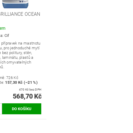
BRILLIANCE OCEAN
dem
ka:
Cif
í přípravek na mastnotu
u, pro jednoduché mytí
 bez politury, stěn,
, laminátu, plastů a
ních omyvatelných
hů.
ně:
726 Kč
te
:
157,30 Kč (–21 %)
470 Kč bez DPH
568,70 Kč