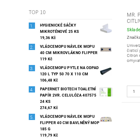
TOP 10
MR. 
CITL
HYGIENICKÉ SÁČKY
Sklad
MIKROTÉNOVÉ 25 KS
Značk
19,36 Kč
Univerz
VLÁDCEMOPU NÁVLEK MOPU
čisticí
40 CM MIKROVLÁKNO FLIPPER
Citron
119 Kč
omyvat
VLÁDCEMOPU PYTLE NA ODPAD
120 L TYP 50 70 X 110 CM
106,48 Kč
PAPERNET BIOTECH TOALETNÍ
PAPÍR 2VR. CELULÓZA 407575
24 KS
274,67 Kč
VLÁDCEMOPU NÁVLEK MOPU
FLIPPER 40 CM BAVLNĚNÝ MOP
185 G
119,79 Kč