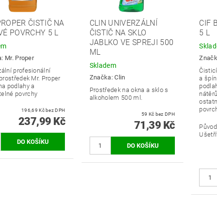
PROPER ČISTIČ NA
CLIN UNIVERZÁLNÍ
CIF 
IVÉ POVRCHY 5 L
ČISTIČ NA SKLO
5 L
JABLKO VE SPREJI 500
em
Skla
ML
a:
Mr. Proper
Znač
Skladem
ální profesionální
Čistic
Značka:
Clin
 prostředek Mr. Proper
a špín
 na podlahy a
podlah
Prostředek na okna a sklo s
elné povrchy
nátěrů
alkoholem 500 ml.
ostat
povrc
196,69 Kč bez DPH
59 Kč bez DPH
237,99 Kč
71,39 Kč
Původ
Ušetří