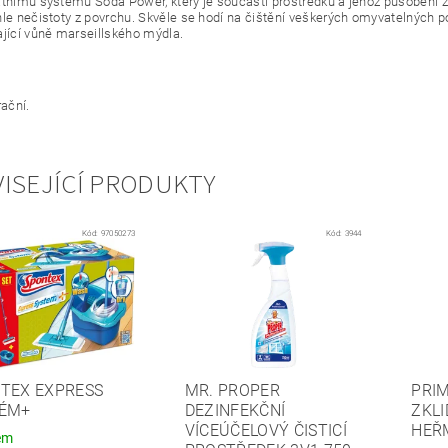
átnímu systému Soda Power, který je součástí prostředku a jehož působení 
hle nečistoty z povrchu. Skvěle se hodí na čištění veškerých omyvatelných 
ající vůně marseillského mýdla.
rační.
ISEJÍCÍ PRODUKTY
Kód:
97050273
Kód:
3944
TEX EXPRESS
MR. PROPER
PRI
ÉM+
DEZINFEKČNÍ
ZKLI
VÍCEÚČELOVÝ ČISTICÍ
HEŘ
em