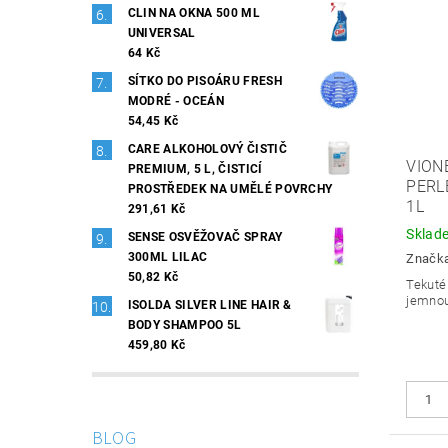
CLIN NA OKNA 500 ML
UNIVERSAL
64 Kč
SÍTKO DO PISOÁRU FRESH
MODRÉ - OCEÁN
54,45 Kč
CARE ALKOHOLOVÝ ČISTIČ
VION
PREMIUM, 5 L, ČISTICÍ
PERL
PROSTŘEDEK NA UMĚLÉ POVRCHY
1L
291,61 Kč
Sklad
SENSE OSVĚŽOVAČ SPRAY
300ML LILAC
Značk
50,82 Kč
Tekuté 
jemnou
ISOLDA SILVER LINE HAIR &
BODY SHAMPOO 5L
459,80 Kč
BLOG