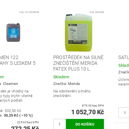
Kód:
VC122050098
Kód:
NMS608
MEN 122
PROSTŘEDEK NA SILNÉ
SATU
AHY S LESKEM 5
ZNEČIŠTĚNÍ MERIDA
Skla
FATEX PLUS 10 L.
Znač
em
Skladem
Účinn
a:
Cleamen
Značka:
Merida
keram
edek je vhodný na
Na odstranění silného
y typy krytin včetně
znečištění.
aných podlah.
870 Kč bez DPH
ně:
302,50 Kč
1 052,70 Kč
e
:
30,25 Kč (–10 %)
225 Kč bez DPH
272,25 Kč