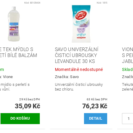
Kód:
80105404
Kód:
1815
E TEK.MÝDLO S
SAVO UNIVERZÁLNÍ
VIO
ETÍ BÍLÉ BALZÁM
ČISTICÍ UBROUSKY
S PE
LEVANDULE 30 KS
JABL
em
Momentálně nedostupné
Skla
a:
Vione
Značka:
Savo
Znač
mýdlo s perletí s
Univerzální čisticí ubrousky
Tekuté
 vůní.
bez chloru.
zelené
29 Kč bez DPH
63 Kč bez DPH
35,09 Kč
76,23 Kč
DETAIL