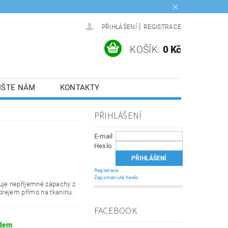
|
PŘIHLÁŠENÍ
REGISTRACE
KOŠÍK:
0 Kč
IŠTE NÁM
KONTAKTY
PŘIHLÁŠENÍ
E-mail
Heslo
Registrace
Zapomenuté heslo
uje nepříjemné zápachy z
sprejem přímo na tkaninu.
FACEBOOK
dem