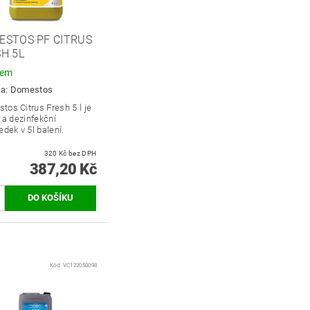
ESTOS PF CITRUS
H 5L
dem
ka:
Domestos
stos
Citrus Fresh 5 l
je
í a dezinfekční
edek v 5l balení.
320 Kč bez DPH
387,20 Kč
Kód:
VC122050098