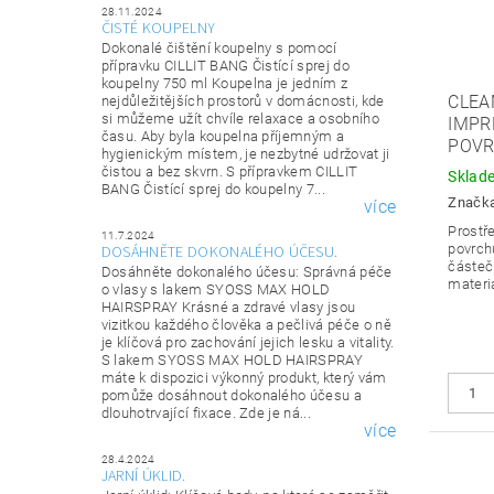
28.11.2024
ČISTÉ KOUPELNY
Dokonalé čištění koupelny s pomocí
přípravku CILLIT BANG Čistící sprej do
koupelny 750 ml Koupelna je jedním z
CLEA
nejdůležitějších prostorů v domácnosti, kde
si můžeme užít chvíle relaxace a osobního
IMPR
času. Aby byla koupelna příjemným a
POVR
hygienickým místem, je nezbytné udržovat ji
čistou a bez skvrn. S přípravkem CILLIT
Sklad
BANG Čistící sprej do koupelny 7...
Značk
více
Prostř
11.7.2024
povrch
DOSÁHNĚTE DOKONALÉHO ÚČESU.
částeč
Dosáhněte dokonalého účesu: Správná péče
materi
o vlasy s lakem SYOSS MAX HOLD
HAIRSPRAY Krásné a zdravé vlasy jsou
vizitkou každého člověka a pečlivá péče o ně
je klíčová pro zachování jejich lesku a vitality.
S lakem SYOSS MAX HOLD HAIRSPRAY
máte k dispozici výkonný produkt, který vám
pomůže dosáhnout dokonalého účesu a
dlouhotrvající fixace. Zde je ná...
více
28.4.2024
JARNÍ ÚKLID.