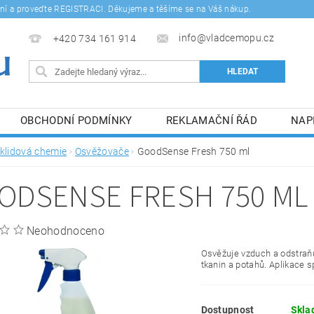
šení a proveďte REGISTRACI. Děkujeme a těšíme se na Váš nákup.
info@vladcemopu.cz
+420 734 161 914
OBCHODNÍ PODMÍNKY
REKLAMAČNÍ ŘÁD
NAP
SÍM SE ZPRACOVÁNÍM OSOBNÍCH ÚDAJŮ.
klidová chemie
Osvěžovače
GoodSense Fresh 750 ml
ODSENSE FRESH 750 ML
Neohodnoceno
Osvěžuje vzduch a odstraň
tkanin a potahů. Aplikace 
Dostupnost
Skla