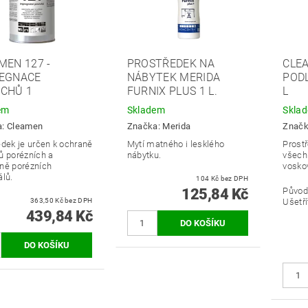
MEN 127 -
PROSTŘEDEK NA
CLE
EGNACE
NÁBYTEK MERIDA
PODL
CHŮ 1
FURNIX PLUS 1 L.
L
em
Skladem
Skla
a:
Cleamen
Značka:
Merida
Znač
edek je určen k ochraně
Mytí matného i lesklého
Prost
ů porézních a
nábytku.
všechn
ně porézních
vosko
álů.
104 Kč bez DPH
125,84 Kč
Původ
363,50 Kč bez DPH
Ušetří
439,84 Kč