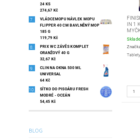
24 KS
274,67 Kč
FINI
VLÁDCEMOPU NÁVLEK MOPU
IN 1
FLIPPER 40 CM BAVLNĚNÝ MOP
MYČK
185 G
119,79 Kč
Sklad
Značk
PRIX WC ZÁVĚS KOMPLET
ORANŽOVÝ 40 G
Tablet
32,67 Kč
CLIN NA OKNA 500 ML
UNIVERSAL
64 Kč
SÍTKO DO PISOÁRU FRESH
MODRÉ - OCEÁN
54,45 Kč
BLOG