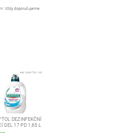
kvrn. Vždy doporučujeme
Kód:
SANYTOL 1-65
YTOL DEZINFEKČNÍ
Í GEL 17 PD 1,65 L