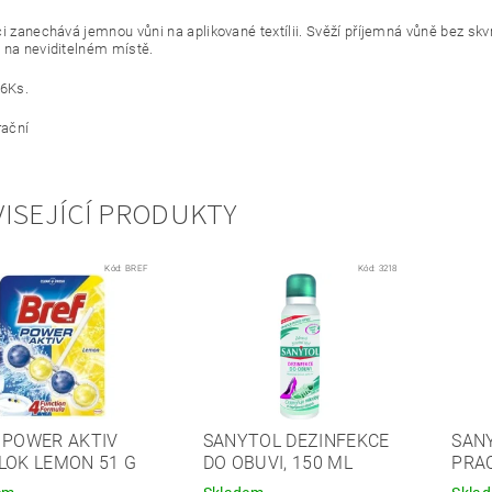
ci zanechává jemnou vůni na aplikované textílii. Svěží příjemná vůně bez s
 na neviditelném místě.
 6Ks.
rační
ISEJÍCÍ PRODUKTY
Kód:
BREF
Kód:
3218
 POWER AKTIV
SANYTOL DEZINFEKCE
SAN
LOK LEMON 51 G
DO OBUVI, 150 ML
PRAC