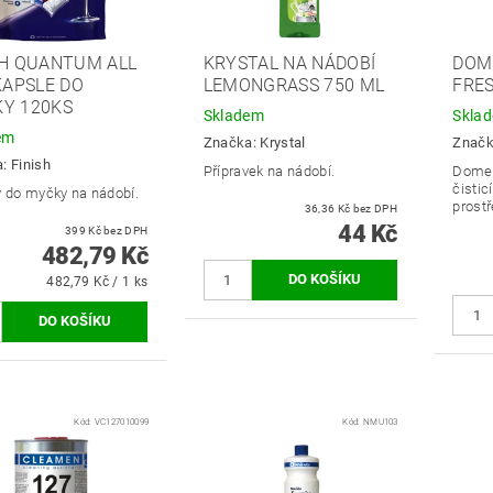
SH QUANTUM ALL
KRYSTAL NA NÁDOBÍ
DOM
 KAPSLE DO
LEMONGRASS 750 ML
FRES
Y 120KS
Skladem
Skla
em
Značka:
Krystal
Znač
a:
Finish
Přípravek na nádobí.
Dome
čistic
y do myčky na nádobí.
prostř
36,36 Kč bez DPH
44 Kč
399 Kč bez DPH
482,79 Kč
482,79 Kč / 1 ks
Kód:
VC127010099
Kód:
NMU103