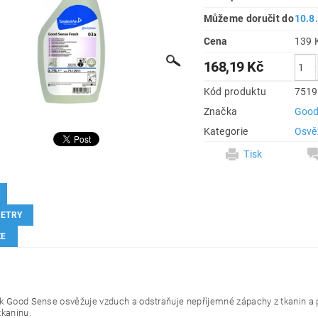
Můžeme doručit do
10.8
Cena
168,19 Kč
Kód produktu
7519
Značka
Good
Kategorie
Osvě
Tisk
ETRY
ZE
k Good Sense osvěžuje vzduch a odstraňuje nepříjemné zápachy z tkanin a 
tkaninu.