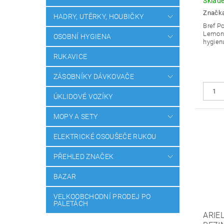
Sklad
Značk
HADRY, UTĚRKY, HOUBIČKY
Bref P
Lemon 
OSOBNÍ HYGIENA
hygien
RUKAVICE
ZÁSOBNÍKY DÁVKOVAČE
ÚKLIDOVÉ VOZÍKY
MOPY A SETY
ELEKTRICKÉ OSOUŠEČE RUKOU
PŘEHLED ZNAČEK
BAZAR
VELKOOBCHODNÍ PRODEJ PO
PALETÁCH
ARIE