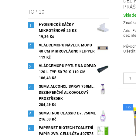
DEZI
PRÁŠ
TOP 10
Sklad
Značk
HYGIENICKÉ SÁČKY
Ariel F
MIKROTÉNOVÉ 25 KS
dezinf
19,36 Kč
VLÁDCEMOPU NÁVLEK MOPU
Původ
Ušetřít
40 CM MIKROVLÁKNO FLIPPER
119 Kč
VLÁDCEMOPU PYTLE NA ODPAD
120 L TYP 50 70 X 110 CM
106,48 Kč
SUMA ALCOHOL SPRAY 750ML,
DEZINFEKČNÍ ALKOHOLOVÝ
PROSTŘEDEK
204,49 Kč
Tip
SUMA INOX CLASSIC D7, 750ML
216,59 Kč
PAPERNET BIOTECH TOALETNÍ
PAPÍR 2VR. CELULÓZA 407575