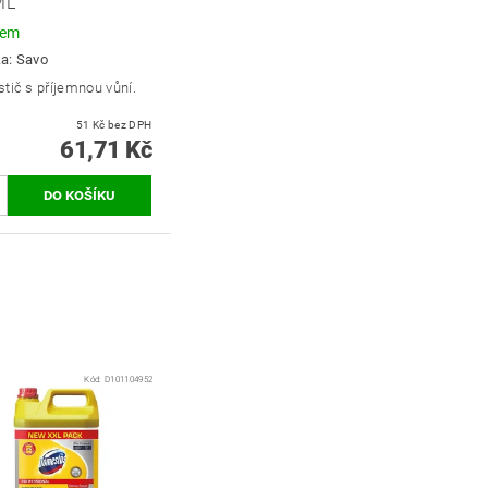
ML
dem
ka:
Savo
tič s příjemnou vůní.
51 Kč bez DPH
61,71 Kč
Kód:
D101104952