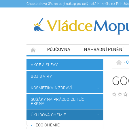
Chcete slevu 3% na celý nákup po celý rok? Klikněte na Přihlá
PŮJČOVNA
NÁHRADNÍ PLNĚNÍ
DOPRAVY A PLATBA
BLOG
SOUHLA
Ú
AKCE A SLEVY
GO
BOJ S VIRY
KOSMETIKA A ZDRAVÍ
SUŠÁKY NA PRÁDLO, ŽEHLÍCÍ
PRKNA
ÚKLIDOVÁ CHEMIE
ECO CHEMIE