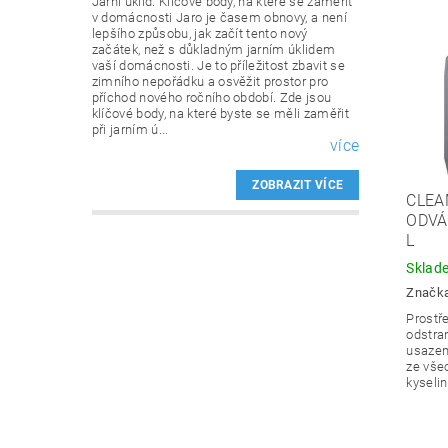
Jarní úklid: Klíčové body, na které se zaměřit
v domácnosti Jaro je časem obnovy, a není
lepšího způsobu, jak začít tento nový
začátek, než s důkladným jarním úklidem
vaší domácnosti. Je to příležitost zbavit se
zimního nepořádku a osvěžit prostor pro
příchod nového ročního období. Zde jsou
klíčové body, na které byste se měli zaměřit
při jarním ú...
více
ZOBRAZIT VÍCE
CLEA
ODVÁ
L
Sklad
Značk
Prostř
odstra
usazen
ze vše
kyseli