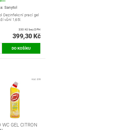
dem
ka:
Sanytol
l Dezinfekcní prací gel
ží vůní 1,65l.
330 Kč bez DPH
399,30 Kč
Kód:
899
 WC GEL CITRON