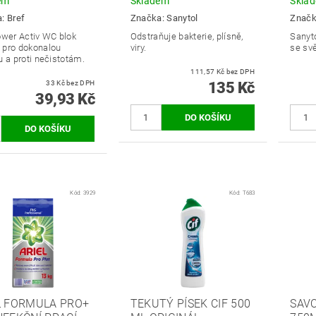
em
Skladem
Skla
a:
Bref
Značka:
Sanytol
Znač
ower Activ WC blok
Odstraňuje bakterie, plísně,
Sanyto
pro dokonalou
viry.
se svě
u a proti nečistotám.
111,57 Kč bez DPH
33 Kč bez DPH
135 Kč
39,93 Kč
Kód:
3929
Kód:
T683
L FORMULA PRO+
TEKUTÝ PÍSEK CIF 500
SAVO