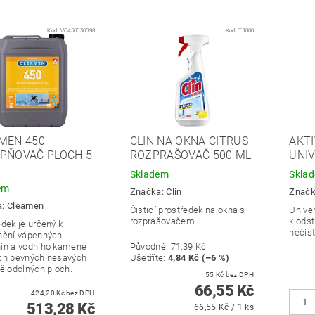
Kód:
VC450050098
Kód:
T1000
MEN 450
CLIN NA OKNA CITRUS
AKTI
PŇOVAČ PLOCH 5
ROZPRAŠOVAČ 500 ML
UNI
Skladem
Skla
em
Značka:
Clin
Znač
a:
Cleamen
Čisticí prostředek na okna s
Univer
rozprašovačem.
k ods
edek je určený k
nečist
nění vápenných
in a vodního kamene
Původně:
71,39 Kč
ch pevných nesavých
Ušetříte
:
4,84 Kč (–6 %)
ně odolných ploch.
55 Kč bez DPH
66,55 Kč
424,20 Kč bez DPH
513,28 Kč
66,55 Kč / 1 ks