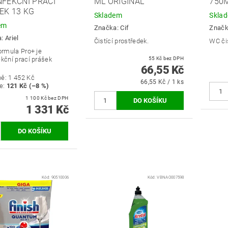
NFEKČNÍ PRACÍ
ML ORIGINÁL
750
EK 13 KG
Skladem
Skla
em
Značka:
Cif
Znač
a:
Ariel
Čistící prostředek.
WC čis
ormula Pro+ je
ekční prací prášek
55 Kč bez DPH
66,55 Kč
ně:
1 452 Kč
66,55 Kč / 1 ks
e
:
121 Kč (–8 %)
1 100 Kč bez DPH
1 331 Kč
Kód:
90510006
Kód:
VBNAO007598