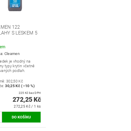
AMEN 122
AHY S LESKEM 5
dem
ka:
Cleamen
ředek je vhodný na
y typy krytin včetně
vaných podlah.
ně:
302,50 Kč
te
:
30,25 Kč (–10 %)
225 Kč bez DPH
272,25 Kč
272,25 Kč / 1 ks