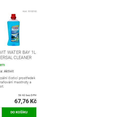
Kód:
10102102
VIT WATER BAY 1L
VERSAL CLEANER
dem
ka:
Aktivit
zální čisticí prostředek
traňování mastnoty a
ot.
56 Kč bez DPH
67,76 Kč