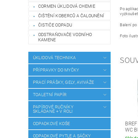
CORMEN ÚKLIDOVÁ CHEMIE
Po aplika
vyzkoušet
ČIŠTĚNÍ KOBERCŮ A ČALOUNĚNÍ
ČISTIČE ODPADU
Balení po
ODSTRAŇOVAČE VODNÍHO
Foto ilust
KAMENE
SOUV
ÚKLIDOVÁ TECHNIKA
PŘÍPRAVKY DO MYČKY
PRACÍ PRÁŠKY, GELY, AVIVÁŽE
TOALETNÍ PAPÍR
PAPÍROVÉ RUČNÍKY
SKLÁDANÉ + V ROLI
BREF
ODPADKOVÉ KOŠE
WC B
ODPADKOVÉ PYTLE A SÁČKY