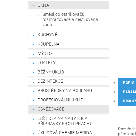
OKNA
Směsi do ostřikovačů,
rozmrazovače a destilovaná
voda
KUCHYNĚ
KOUPELNA
MÝDLO
TOALETY
BĚŽNÝ ÚKLID
DEZINFEKCE
POPIS
PROSTŘEDKY NA PODLAHU
PARAM
PROFESIONÁLNÍ ÚKLID
DISKU
OSVĚŽOVAČE
LEŠTIDLA NA NÁBYTEK A
PŘÍPRAVKY PROTI PRACHU
Prostřede
ÚKLIDOVÁ CHEMIE MERIDA
přímo na 