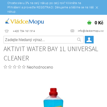
Chcete slevu 3% na celý nákup po celý rok? Klikněte na
Přihlášení a proveďte REGISTRACI. Děkujeme a těšíme se na Váš
nákup.
0 Kč
info@vladcemopu.cz
+420 734 161 914
AKTIVIT WATER BAY 1L UNIVERSAL
CLEANER
Neohodnoceno