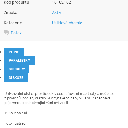
Kód produktu
10102102
Značka
Aktivit
Kategorie
Úklidová chemie
Dotaz
POPIS
PARAMETRY
SOUBORY
DISKUZE
Univerzální čisticí prostředek k odstraňování mastnoty a nečistot
z povrchů, podlah, dlažby, kuchyňského nábytku atd. Zanechává
příjemnou dlouhotrvající vůni svěžesti.
12Ks v balení.
Foto ilustrační.