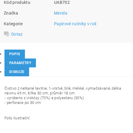
Kód produktu
UAB702
Značka
Merida
Kategorie
Papírové ručníky v roli
Dotaz
POPIS
PARAMETRY
DISKUZE
Čistivo z netkané textilie, 1-vrstvé, bílé, měkké, vymačkávané, délka
návinu 45 m, šířka 30 cm, průměr 18 cm
- vyrobeno z viskózy (70%) a polyesteru (30%)
- perforace po 30 cm
Foto ilustrační.