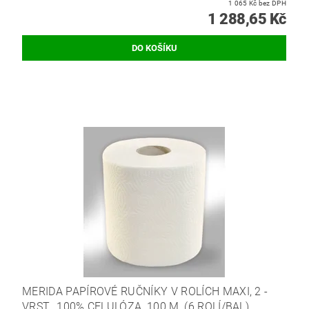
1 065 Kč bez DPH
1 288,65 Kč
MERIDA PAPÍROVÉ RUČNÍKY V ROLÍCH MAXI, 2 -
VRST., 100% CELULÓZA, 100 M, (6 ROLÍ/BAL)