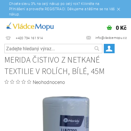
Chcete slevu 3% na celý nákup po celý rok? Klikněte na
Přihlášení a proveďte REGISTRACI. Děkujeme a těšíme se na Váš
nákup.
0 Kč
info@vladcemopu.cz
+420 734 161 914
MERIDA ČISTIVO Z NETKANÉ
TEXTILIE V ROLÍCH, BÍLÉ, 45M
Neohodnoceno