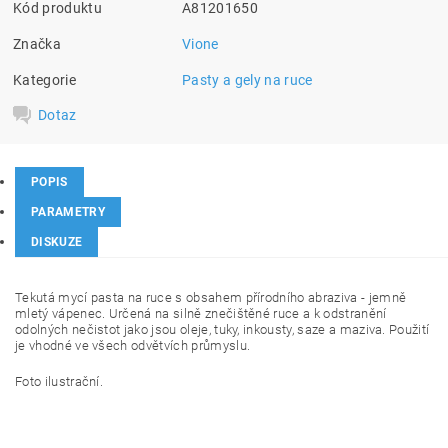
Kód produktu
A81201650
Značka
Vione
Kategorie
Pasty a gely na ruce
Dotaz
POPIS
PARAMETRY
DISKUZE
Tekutá mycí pasta na ruce s obsahem přírodního abraziva - jemně
mletý vápenec. Určená na silně znečištěné ruce a k odstranění
odolných nečistot jako jsou oleje, tuky, inkousty, saze a maziva. Použití
je vhodné ve všech odvětvích průmyslu.
Foto ilustrační.