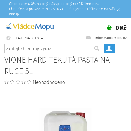
Chcete slevu 3% na celý nákup po celý rok? Klikněte na
Přihlášení a proveďte REGISTRACI. Děkujeme a těšíme se na Váš
nákup.
0 Kč
info@vladcemopu.cz
+420 734 161 914
VIONE HARD TEKUTÁ PASTA NA
RUCE 5L
Neohodnoceno