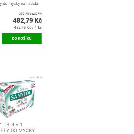
ty do myčky na nádobí.
399 Kč bez DPH
482,79 Kč
482,79 Kč / 1 ks
Kód:
T1527
TOL 4 V 1
LETY DO MYČKY