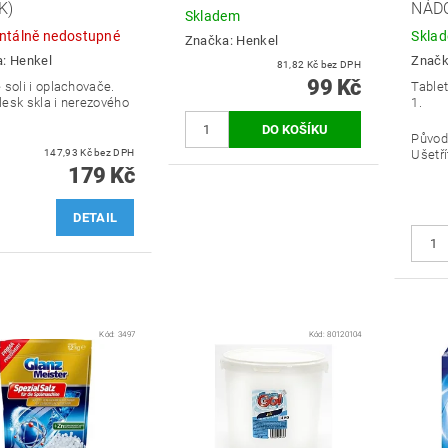
K)
NÁDO
Skladem
tálně nedostupné
Skla
Značka:
Henkel
a:
Henkel
Znač
81,82 Kč bez DPH
99 Kč
 soli i oplachovače.
Table
 lesk skla i nerezového
1.
.
Původ
147,93 Kč bez DPH
Ušetří
179 Kč
DETAIL
Kód:
3497
Kód:
80120104