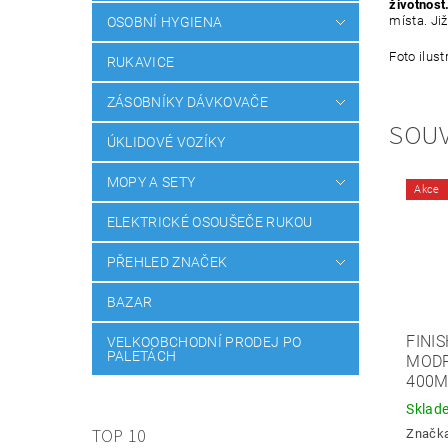
životnost
místa. Ji
OSOBNÍ HYGIENA
Foto ilust
RUKAVICE
ZÁSOBNÍKY DÁVKOVAČE
SOUV
ÚKLIDOVÉ VOZÍKY
MOPY A SETY
Akce
ELEKTRICKÉ OSOUŠEČE RUKOU
PŘEHLED ZNAČEK
BAZAR
FINIS
VELKOOBCHODNÍ PRODEJ PO
PALETÁCH
MODR
400M
Sklad
TOP 10
Značk