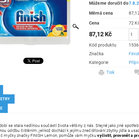
Můžeme doručit do
7.8.
Měrná cena
87,12
Cena
87,12 Kč
Kód produktu
1536
Značka
Finis
Kategorie
Příp
Tisk
ETRY
ZE
obí se stala nedílnou součástí života většiny z nás. Stejně jako jiné spotře
nou údržbu čištěním, jelikož dochází k jejímu znečišťování zbytky jídla a usa
tič myčky značky FINISH Lemon, pomůže vám myčku
vyčistit, provonět a pr