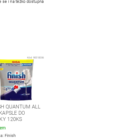
 se i na těžko dostupná
Kód:
90510006
ISH QUANTUM ALL
 KAPSLE DO
KY 120KS
dem
ka:
Finish