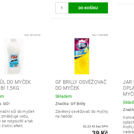
Kód:
80120102
Kód:
TAM9050
SŮL DO MYČEK
GF BRILLY OSVĚŽOVAČ
JAR 
BÍ 1,5KG
DO MYČEK
OPL
MYČE
em
Skladem
Skla
a:
GO!
Značka:
GF Brilly
Znač
rační sůl do myček
Závěsný osvěžovač do myčky
, změkčuje vodu,
na nádobí.
Konce
 se rozpouští a tak
oplac
 čistící efekt.
32,23 Kč bez DPH
ProfiL
39 Kč
nádobí