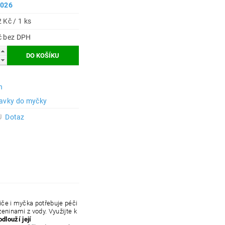
2026
 Kč / 1 ks
72 Kč bez DPH
h
ravky do myčky
Dotaz
biče i myčka potřebuje péči
zeninami z vody. Využijte k
odlouží její