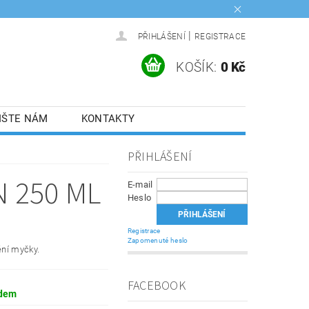
|
PŘIHLÁŠENÍ
REGISTRACE
KOŠÍK:
0 Kč
IŠTE NÁM
KONTAKTY
PŘIHLÁŠENÍ
N 250 ML
E-mail
Heslo
Registrace
Zapomenuté heslo
ění myčky.
FACEBOOK
dem