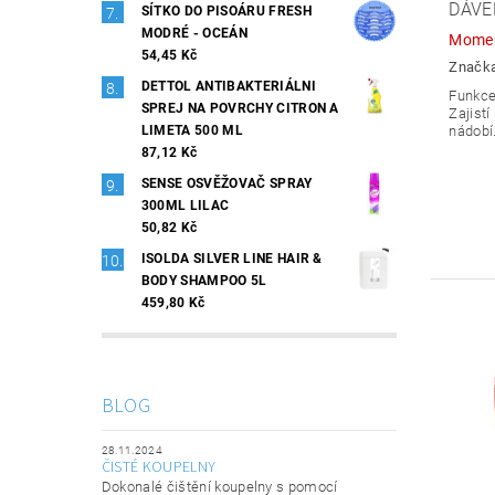
DÁVE
SÍTKO DO PISOÁRU FRESH
MODRÉ - OCEÁN
Momen
54,45 Kč
Značk
DETTOL ANTIBAKTERIÁLNI
Funkce
SPREJ NA POVRCHY CITRON A
Zajistí
nádobí
LIMETA 500 ML
87,12 Kč
SENSE OSVĚŽOVAČ SPRAY
300ML LILAC
50,82 Kč
ISOLDA SILVER LINE HAIR &
BODY SHAMPOO 5L
459,80 Kč
BLOG
28.11.2024
ČISTÉ KOUPELNY
Dokonalé čištění koupelny s pomocí