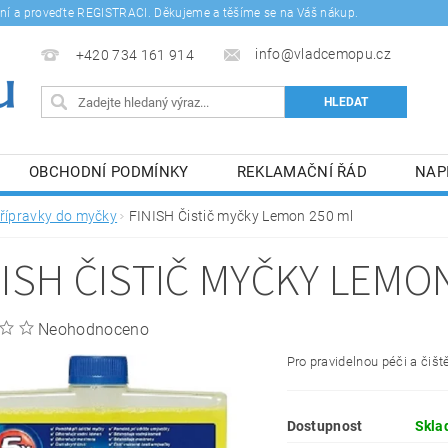
šení a proveďte REGISTRACI. Děkujeme a těšíme se na Váš nákup.
info@vladcemopu.cz
+420 734 161 914
OBCHODNÍ PODMÍNKY
REKLAMAČNÍ ŘÁD
NAP
SÍM SE ZPRACOVÁNÍM OSOBNÍCH ÚDAJŮ.
řípravky do myčky
FINISH Čistič myčky Lemon 250 ml
NISH ČISTIČ MYČKY LEMO
Neohodnoceno
Pro pravidelnou péči a čišt
Dostupnost
Skla