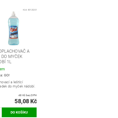
Kód:
80120201
 OPLACHOVAČ A
K DO MYČEK
BÍ 1L
dem
ka:
GO!
ovací a leštící
ředek do myček nádobí.
48 Kč bez DPH
58,08 Kč