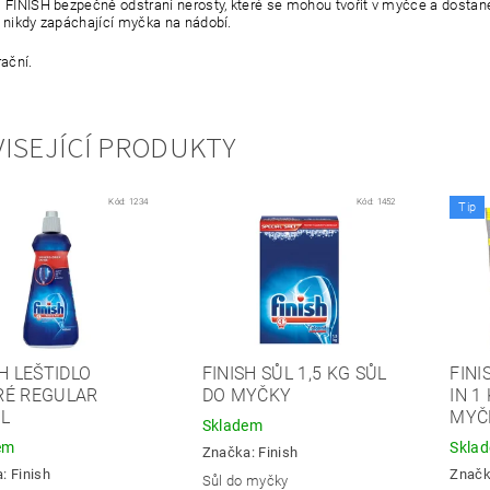
.
FINISH bezpečně odstraní nerosty, které se mohou tvořit v myčce a dostane
ž nikdy zapáchající myčka na nádobí.
rační.
ISEJÍCÍ PRODUKTY
Kód:
1234
Kód:
1452
Tip
H LEŠTIDLO
FINISH SŮL 1,5 KG SŮL
FIN
É REGULAR
DO MYČKY
IN 1
L
MYČ
Skladem
em
Skla
Značka:
Finish
a:
Finish
Znač
Sůl do myčky