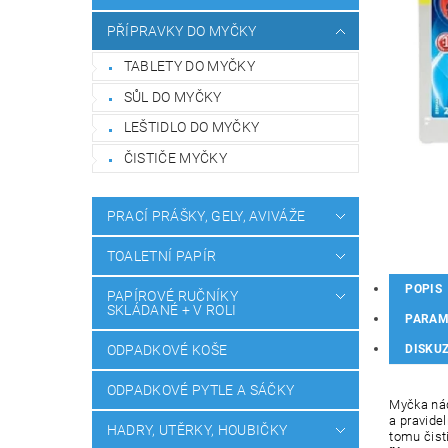
PŘÍPRAVKY DO MYČKY
TABLETY DO MYČKY
SŮL DO MYČKY
LEŠTIDLO DO MYČKY
ČISTIČE MYČKY
PRACÍ PRÁŠKY, GELY, AVIVÁŽE
TOALETNÍ PAPÍR
POPIS
PAPÍROVÉ RUČNÍKY
SKLÁDANÉ + V ROLI
PARAM
ODPADKOVÉ KOŠE
DISKU
ODPADKOVÉ PYTLE A SÁČKY
Myčka nád
a pravidel
HADRY, UTĚRKY, HOUBIČKY
tomu čis