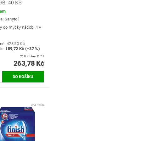
BÍ 40 KS
dem
ka:
Sanytol
ty do myčky nádobí 4 v
ně:
423,50 Kč
te
:
159,72 Kč (–37 %)
218 Kč bez DPH
263,78 Kč
Kód:
T8904