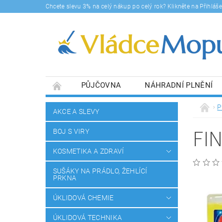
Chcete slevu 3% na celý nákup po celý rok? Klikněte na Přihlá
PŮJČOVNA
NÁHRADNÍ PLNĚNÍ
DOPRAVY A PLATBA
BLOG
SOUHLA
P
AKCE A SLEVY
FI
BOJ S VIRY
KOSMETIKA A ZDRAVÍ
SUŠÁKY NA PRÁDLO, ŽEHLÍCÍ
PRKNA
ÚKLIDOVÁ CHEMIE
ÚKLIDOVÁ TECHNIKA