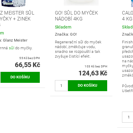
Z MEISTER SŮL
GO! SŮL DO MYČEK
CALG
YČKY + ZINEK
NÁDOBÍ 4KG
4 KG
G
Skladem
Skla
em
Značka:
GO!
Znač
a:
Glanz Meister
Regenerační sůl do myček
Finish
nádobí, změkčuje vodu,
granu
zrnná
sůl
do myčky.
snadno se rozpouští a tak
předc
zvyšuje čistící efekt.
usazo
55 Kč bez DPH
na ná
66,55 Kč
myčky
103 Kč bez DPH
usazo
124,63 Kč
změkč
Původ
Ušetří