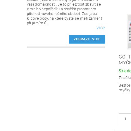
vaší domácnosti. Je to příležitost zbavit se
zimního nepořádku a osvěžit prostor pro
příchod nového ročního období. Zde jsou
klíčové body, na které byste se měli zaměřit
při jarním ú...
více
ZOBRAZIT VÍCE
GO! 
MYČK
Sklad
Značk
Bezfos
myčky.