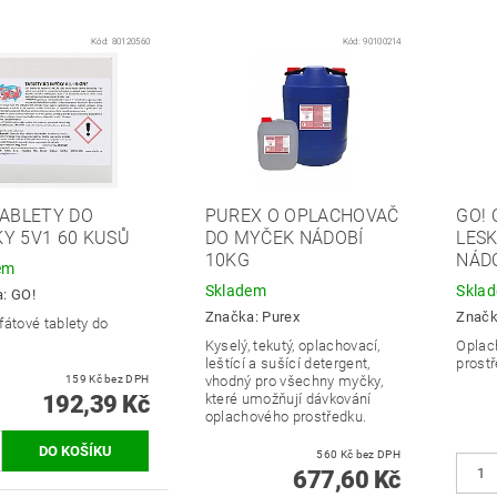
Kód:
80120560
Kód:
90100214
TABLETY DO
PUREX O OPLACHOVAČ
GO!
Y 5V1 60 KUSŮ
DO MYČEK NÁDOBÍ
LES
10KG
NÁDO
em
Skladem
Skla
a:
GO!
Značka:
Purex
Znač
fátové tablety do
Kyselý, tekutý, oplachovací,
Oplach
leštící a sušící detergent,
prost
159 Kč bez DPH
vhodný pro všechny myčky,
192,39 Kč
které umožňují dávkování
oplachového prostředku.
560 Kč bez DPH
677,60 Kč