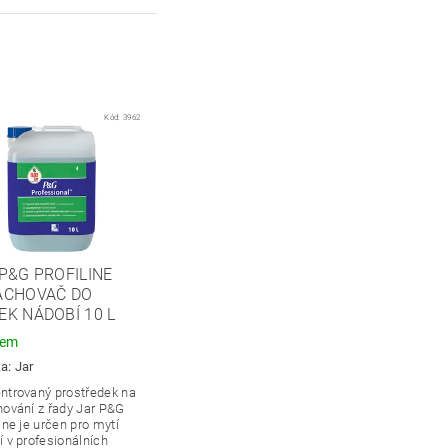
Kód:
3962
P&G PROFILINE
ACHOVAČ DO
K NÁDOBÍ 10 L
dem
ka:
Jar
ntrovaný prostředek na
hování z řady Jar P&G
ine je určen pro mytí
 v profesionálních