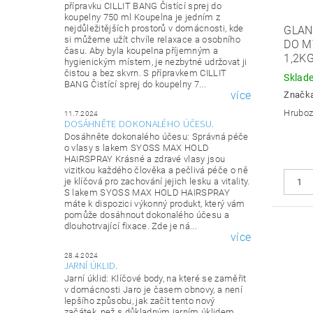
přípravku CILLIT BANG Čistící sprej do
koupelny 750 ml Koupelna je jedním z
nejdůležitějších prostorů v domácnosti, kde
GLAN
si můžeme užít chvíle relaxace a osobního
DO M
času. Aby byla koupelna příjemným a
1,2K
hygienickým místem, je nezbytné udržovat ji
čistou a bez skvrn. S přípravkem CILLIT
Sklad
BANG Čistící sprej do koupelny 7...
více
Značk
Hrubo
11.7.2024
DOSÁHNĚTE DOKONALÉHO ÚČESU.
Dosáhněte dokonalého účesu: Správná péče
o vlasy s lakem SYOSS MAX HOLD
HAIRSPRAY Krásné a zdravé vlasy jsou
vizitkou každého člověka a pečlivá péče o ně
je klíčová pro zachování jejich lesku a vitality.
S lakem SYOSS MAX HOLD HAIRSPRAY
máte k dispozici výkonný produkt, který vám
pomůže dosáhnout dokonalého účesu a
dlouhotrvající fixace. Zde je ná...
více
28.4.2024
JARNÍ ÚKLID.
Jarní úklid: Klíčové body, na které se zaměřit
v domácnosti Jaro je časem obnovy, a není
lepšího způsobu, jak začít tento nový
začátek, než s důkladným jarním úklidem