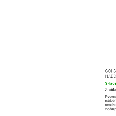
GO! 
NÁDO
Sklad
Značk
Regene
nádobí
snadno
zvyšuje