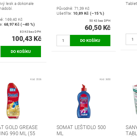
ivý lesk a dokonale
Table
nádobí.
Původně:
71,39 Kč
Ušetříte
:
10,89 Kč (–15 %)
ně:
169,40 Kč
50 Kč bez DPH
e
:
68,97 Kč (–40 %)
60,50 Kč
83 Kč bez DPH
100,43 Kč
Kód:
3536
Kód:
3650
T GOLD GREASE
SOMAT LEŠTIDLO 500
SANY
ING 990 ML (55
ML
TAB