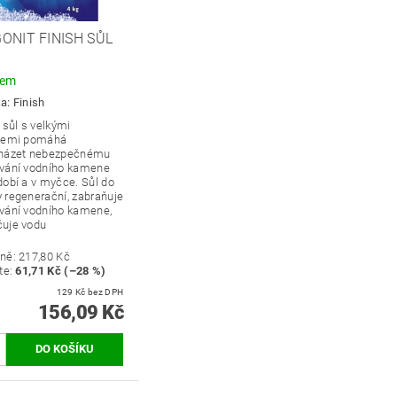
ONIT FINISH SŮL
dem
ka:
Finish
 sůl s velkými
lemi pomáhá
házet nebezpečnému
vání vodního kamene
dobí a v myčce.
Sůl do
 regenerační, zabraňuje
vání vodního kamene,
uje vodu
ně:
217,80 Kč
te
:
61,71 Kč (–28 %)
129 Kč bez DPH
156,09 Kč