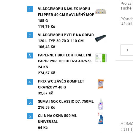
Pro zář
suché 
VLÁDCEMOPU NÁVLEK MOPU
FLIPPER 40 CM BAVLNĚNÝ MOP
Původ
185 G
Ušetřít
119,79 Kč
VLÁDCEMOPU PYTLE NA ODPAD
120 L TYP 50 70 X 110 CM
106,48 Kč
PAPERNET BIOTECH TOALETNÍ
PAPÍR 2VR. CELULÓZA 407575
24 KS
274,67 Kč
PRIX WC ZÁVĚS KOMPLET
ORANŽOVÝ 40 G
32,67 Kč
SUMA INOX CLASSIC D7, 750ML
216,59 Kč
CLIN NA OKNA 500 ML
UNIVERSAL
SOMA
64 Kč
CUTT